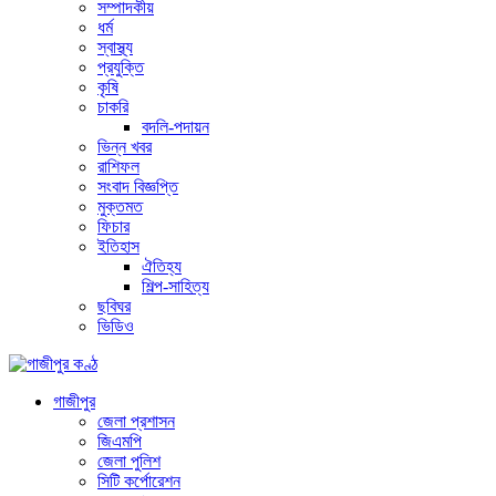
সম্পাদকীয়
ধর্ম
স্বাস্থ্য
প্রযুক্তি
কৃষি
চাকরি
বদলি-পদায়ন
ভিন্ন খবর
রাশিফল
সংবাদ বিজ্ঞপ্তি
মুক্তমত
ফিচার
ইতিহাস
ঐতিহ্য
শিল্প-সাহিত্য
ছবিঘর
ভিডিও
গাজীপুর
জেলা প্রশাসন
জিএমপি
জেলা পুলিশ
সিটি কর্পোরেশন