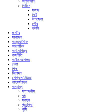
অনুসন্ধান
নির্বাচন
সংসদ
সিটি
উপজেলা
পৌর
ইউপি
জাতীয়
সারাদেশ
আন্তর্জাতিক
আলোচিত
অর্থ-বাণিজ্য
রাজনীতি
আইন-আদালত
খেলা
শিক্ষা
বিনোদন
সোশ্যাল মিডিয়া
লাইফস্টাইল
অন্যান্য
সম্পাদকীয়
ধর্ম
স্বাস্থ্য
প্রযুক্তি
কৃষি