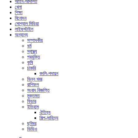
আইন-আদালত
খেলা
শিক্ষা
বিনোদন
সোশ্যাল মিডিয়া
লাইফস্টাইল
অন্যান্য
সম্পাদকীয়
ধর্ম
স্বাস্থ্য
প্রযুক্তি
কৃষি
চাকরি
বদলি-পদায়ন
ভিন্ন খবর
রাশিফল
সংবাদ বিজ্ঞপ্তি
মুক্তমত
ফিচার
ইতিহাস
ঐতিহ্য
শিল্প-সাহিত্য
ছবিঘর
ভিডিও