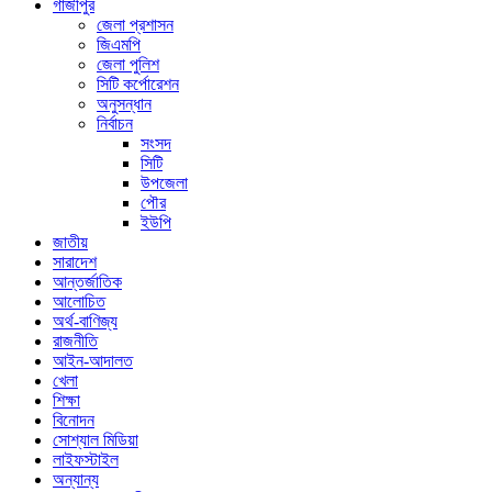
গাজীপুর
জেলা প্রশাসন
জিএমপি
জেলা পুলিশ
সিটি কর্পোরেশন
অনুসন্ধান
নির্বাচন
সংসদ
সিটি
উপজেলা
পৌর
ইউপি
জাতীয়
সারাদেশ
আন্তর্জাতিক
আলোচিত
অর্থ-বাণিজ্য
রাজনীতি
আইন-আদালত
খেলা
শিক্ষা
বিনোদন
সোশ্যাল মিডিয়া
লাইফস্টাইল
অন্যান্য