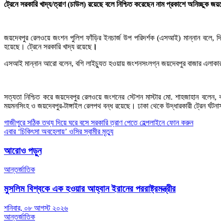
ট্রেনে সরকারি খাদ্য/ত্রাণ (চাউল) রয়েছে বলে নিশ্চিত করেছেন নাম প্রকাশে অনিচ্ছুক জয়
জয়দেবপুর রেলওয়ে জংশন পুলিশ ফাঁড়ির ইনচার্জ উপ পরিদর্শক (এসআই) মান্নান বলে, দ
হয়েছে। ট্রেনে সরকারি খাদ্য রয়েছে
।
এসআই মান্নান আরো বলেন, বগি লাইচ্যুত হওয়ায় জংশনসংলগ্ন জয়দেবপুর বাজার এলাকা
সত্যতা নিশ্চিত করে জয়দেবপুর রেলওয়ে জংশনের স্টেশন মাস্টার মো. শাহজাহান বলেন,
ময়মনসিংহ ও জয়দেবপুর-টাঙ্গাইল রেলপথ বন্ধ রয়েছে। ঢাকা থেকে উদ্ধারকারী ট্রেন র্ঘটনা
Post
গাজীপুরে সঠিক তথ্য দিয়ে ঘরে বসে সরকারি ত্রাণ পেতে হেল্পলাইনে ফোন করুন
এবার ‘চিকিৎসা অবহেলায়’ ওসির স্বামীর মৃত্যু
navigation
আরোও পড়ুন
আন্তর্জাতিক
মুসলিম বিশ্বকে এক হওয়ার আহ্বান ইরানের পররাষ্ট্রমন্ত্রীর
শনিবার, ০৮ আগস্ট ২০২৬
আন্তর্জাতিক