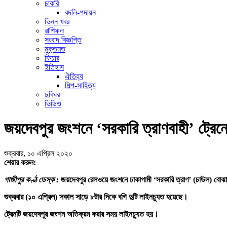
চাকরি
বদলি-পদায়ন
ভিন্ন খবর
রাশিফল
সংবাদ বিজ্ঞপ্তি
মুক্তমত
ফিচার
ইতিহাস
ঐতিহ্য
শিল্প-সাহিত্য
ছবিঘর
ভিডিও
জয়দেবপুর জংশনে ‘সরকারি ত্রাণবাহী’ ট্রেনে
শুক্রবার, ১০ এপ্রিল ২০২০
শেয়ার করুন:
গাজীপুর কণ্ঠ ডেস্ক :
জয়দেবপুর রেলওয়ে জংশনে ঢাকাগামী ‘সরকারি ত্রাণ’ (চাউল) বোঝাই
শুক্রবার (১০ এপ্রিল) সকাল সাড়ে ৮টার দিকে বগি দুটি লাইনচ্যুত হয়েছে।
ট্রেনটি জয়দেবপুর জংশন অতিক্রম করার সময় লাইনচ্যুত হয়।