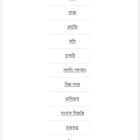
স্বাস্থ্য
প্রযুক্তি
কৃষি
চাকরি
বদলি-পদায়ন
ভিন্ন খবর
রাশিফল
সংবাদ বিজ্ঞপ্তি
মুক্তমত