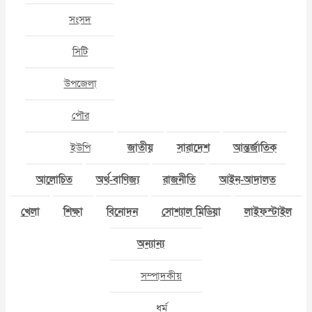
সংসদ
সিটি
উপজেলা
পৌর
ইউপি
জাতীয়
সারাদেশ
আন্তর্জাতিক
আলোচিত
অর্থ-বাণিজ্য
রাজনীতি
আইন-আদালত
খেলা
শিক্ষা
বিনোদন
সোশ্যাল মিডিয়া
লাইফস্টাইল
অন্যান্য
সম্পাদকীয়
ধর্ম