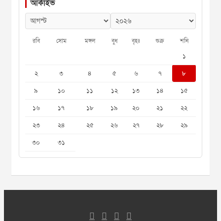
আর্কাইভ
রবি
সোম
মঙ্গল
বুধ
বৃহঃ
শুক্র
শনি
১
২
৩
৪
৫
৬
৭
৮
৯
১০
১১
১২
১৩
১৪
১৫
১৬
১৭
১৮
১৯
২০
২১
২২
২৩
২৪
২৫
২৬
২৭
২৮
২৯
৩০
৩১