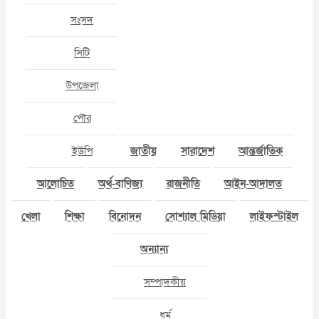
সংসদ
সিটি
উপজেলা
পৌর
ইউপি
জাতীয়
সারাদেশ
আন্তর্জাতিক
আলোচিত
অর্থ-বাণিজ্য
রাজনীতি
আইন-আদালত
খেলা
শিক্ষা
বিনোদন
সোশ্যাল মিডিয়া
লাইফস্টাইল
অন্যান্য
সম্পাদকীয়
ধর্ম