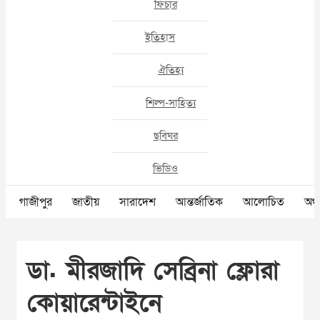
ফিচার
ইতিহাস
ঐতিহ্য
শিল্প-সাহিত্য
ছবিঘর
ভিডিও
গাজীপুর
জাতীয়
সারাদেশ
আন্তর্জাতিক
আলোচিত
অর্থ
ডা. মীরজাদি সেব্রিনা ফ্লোরা
কোয়ারেন্টাইনে