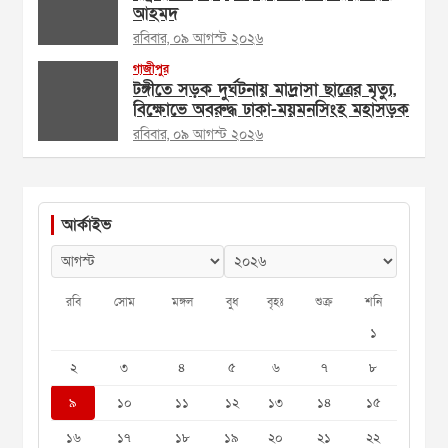
আহমদ
রবিবার, ০৯ আগস্ট ২০২৬
গাজীপুর
টঙ্গীতে সড়ক দুর্ঘটনায় মাদ্রাসা ছাত্রের মৃত্যু,
বিক্ষোভে অবরুদ্ধ ঢাকা-ময়মনসিংহ মহাসড়ক
রবিবার, ০৯ আগস্ট ২০২৬
আর্কাইভ
রবি
সোম
মঙ্গল
বুধ
বৃহঃ
শুক্র
শনি
১
২
৩
৪
৫
৬
৭
৮
৯
১০
১১
১২
১৩
১৪
১৫
১৬
১৭
১৮
১৯
২০
২১
২২