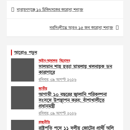
Post
নারায়ণগঞ্জে ১০ চিকিৎসকের করোনা শনাক্ত
navigation
নরসিংদীতে আরও ১৫ জন করোনা শনাক্ত
আরোও পড়ুন
আইন-আদালত
বিনোদন
সালমান শাহ হত্যা মামলায় খলনায়ক ডন
কারাগারে
রবিবার, ০৯ আগস্ট ২০২৬
জাতীয়
আগামী ১০ বছরের জ্বালানি পরিকল্পনা
সংসদে উপস্থাপন করব: বাঁশাখালীতে
প্রধানমন্ত্রী
রবিবার, ০৯ আগস্ট ২০২৬
রাজনীতি
রাষ্ট্রপতি পদে ১১ দলীয় জোটের প্রার্থী অলি