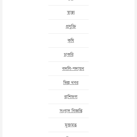
স্বাস্থ্য
প্রযুক্তি
কৃষি
চাকরি
বদলি-পদায়ন
ভিন্ন খবর
রাশিফল
সংবাদ বিজ্ঞপ্তি
মুক্তমত