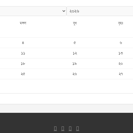
মঙ্গল
বুধ
বৃহঃ
৪
৫
৬
১১
১২
১৩
১৮
১৯
২০
২৫
২৬
২৭