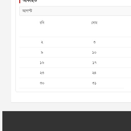
আর্কাইভ
রবি
সোম
২
৩
৯
১০
১৬
১৭
২৩
২৪
৩০
৩১