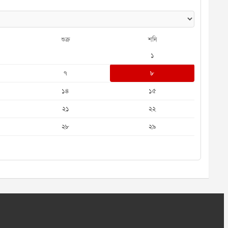
শুক্র
শনি
১
৭
৮
১৪
১৫
২১
২২
২৮
২৯