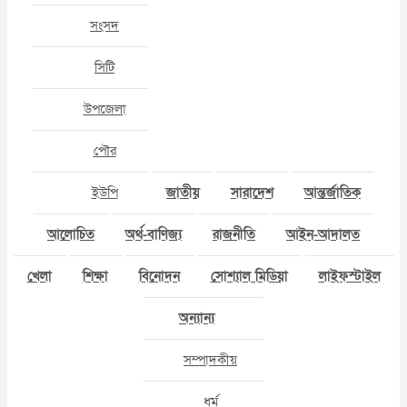
সংসদ
সিটি
উপজেলা
পৌর
ইউপি
জাতীয়
সারাদেশ
আন্তর্জাতিক
আলোচিত
অর্থ-বাণিজ্য
রাজনীতি
আইন-আদালত
খেলা
শিক্ষা
বিনোদন
সোশ্যাল মিডিয়া
লাইফস্টাইল
অন্যান্য
সম্পাদকীয়
ধর্ম