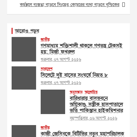
কর্মস্থলে ব্যস্ততা বাড়বে সিংহের, কোমরের ব্যথা বাড়বে বৃশ্চিকের
আরোও পড়ুন
জাতীয়
গণমাধ্যম শক্তিশালী থাকলে গণতন্ত্র টেকসই
হয়: মির্জা ফখরুল
শুক্রবার, ০৭ আগস্ট ২০২৬
সারাদেশ
সিলেটে দুই বাসের সংঘর্ষে নিহত ৮
শুক্রবার, ০৭ আগস্ট ২০২৬
অনুসন্ধান
আলোচিত
বারিধারায় বাসভবনে
অগ্নিকাণ্ড, সস্ত্রীক হাসপাতালে
ভর্তি পাকিস্তান হাইকমিশনার
বৃহস্পতিবার, ০৬ আগস্ট ২০২৬
জাতীয়
কাজী জেসিনকে বিটিভির নতুন মহাপরিচালক