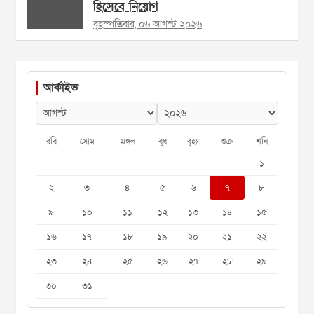
হিসেবে নিয়োগ
বৃহস্পতিবার, ০৬ আগস্ট ২০২৬
আর্কাইভ
রবি
সোম
মঙ্গল
বুধ
বৃহঃ
শুক্র
শনি
১
২
৩
৪
৫
৬
৭
৮
৯
১০
১১
১২
১৩
১৪
১৫
১৬
১৭
১৮
১৯
২০
২১
২২
২৩
২৪
২৫
২৬
২৭
২৮
২৯
৩০
৩১