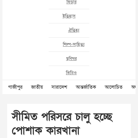
ফিচার
ইতিহাস
ঐতিহ্য
শিল্প-সাহিত্য
ছবিঘর
ভিডিও
গাজীপুর
জাতীয়
সারাদেশ
আন্তর্জাতিক
আলোচিত
অর্থ
সীমিত পরিসরে চালু হচ্ছে
পোশাক কারখানা