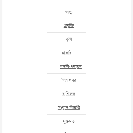
স্বাস্থ্য
প্রযুক্তি
কৃষি
চাকরি
বদলি-পদায়ন
ভিন্ন খবর
রাশিফল
সংবাদ বিজ্ঞপ্তি
মুক্তমত