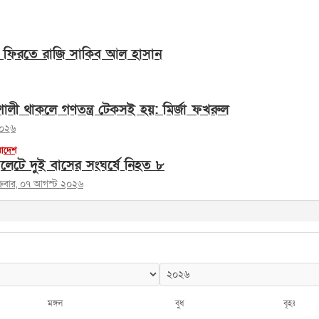
ে ফিরতে রাজি সাকিব আল হাসান
শালী থাকলে গণতন্ত্র টেকসই হয়: মির্জা ফখরুল
২০২৬
রাদেশ
িলেটে দুই বাসের সংঘর্ষে নিহত ৮
ক্রবার, ০৭ আগস্ট ২০২৬
মঙ্গল
বুধ
বৃহঃ