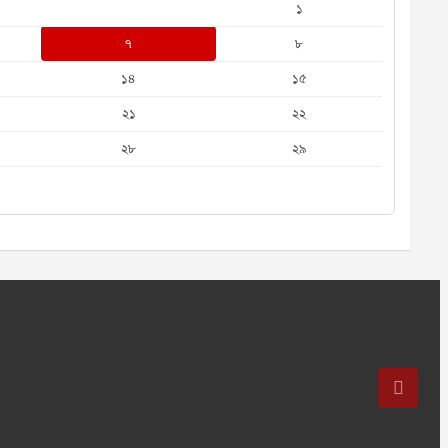
১
৭
৮
১৪
১৫
২১
২২
২৮
২৯