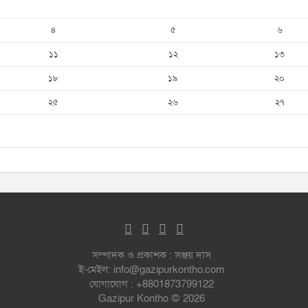
৪
৫
৬
১১
১২
১৩
১৮
১৯
২০
২৫
২৬
২৭
সম্পাদক ও প্রকাশক : সঞ্জয় দাস
ই-মেইল: info@gazipurkontho.com
যোগাযোগ : +8801873799122
Gazipur Kontho © 2026