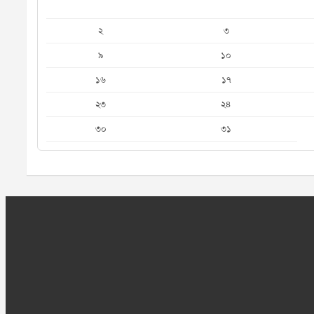
২
৩
৯
১০
১৬
১৭
২৩
২৪
৩০
৩১