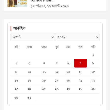
বৃহস্পতিবার, ০৬ আগস্ট ২০২৬
আর্কাইভ
রবি
সোম
মঙ্গল
বুধ
বৃহঃ
শুক্র
শনি
১
২
৩
৪
৫
৬
৭
৮
৯
১০
১১
১২
১৩
১৪
১৫
১৬
১৭
১৮
১৯
২০
২১
২২
২৩
২৪
২৫
২৬
২৭
২৮
২৯
৩০
৩১