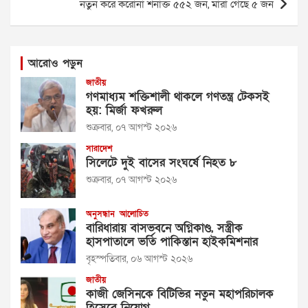
নতুন করে করোনা শনাক্ত ৫৫২ জন, মারা গেছে ৫ জন
আরোও পড়ুন
জাতীয়
গণমাধ্যম শক্তিশালী থাকলে গণতন্ত্র টেকসই
হয়: মির্জা ফখরুল
শুক্রবার, ০৭ আগস্ট ২০২৬
সারাদেশ
সিলেটে দুই বাসের সংঘর্ষে নিহত ৮
শুক্রবার, ০৭ আগস্ট ২০২৬
অনুসন্ধান
আলোচিত
বারিধারায় বাসভবনে অগ্নিকাণ্ড, সস্ত্রীক
হাসপাতালে ভর্তি পাকিস্তান হাইকমিশনার
বৃহস্পতিবার, ০৬ আগস্ট ২০২৬
জাতীয়
কাজী জেসিনকে বিটিভির নতুন মহাপরিচালক
হিসেবে নিয়োগ