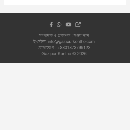
সম্পাদক ও প্রকাশক : সঞ্জয় দাস
ই-মেইল: info@gazipurkontho.com
যোগাযোগ : +8801873799122
Gazipur Kontho © 2026