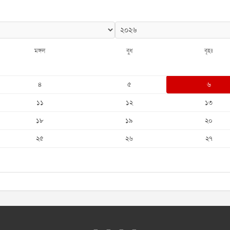
মঙ্গল
বুধ
বৃহঃ
৪
৫
৬
১১
১২
১৩
১৮
১৯
২০
২৫
২৬
২৭