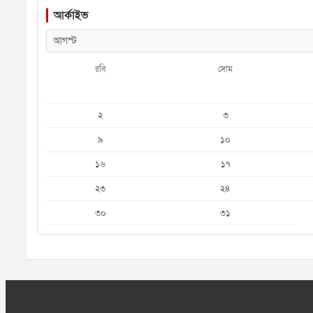
আর্কাইভ
রবি
সোম
২
৩
৯
১০
১৬
১৭
২৩
২৪
৩০
৩১