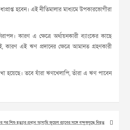
 সুবিধাপ্রাপ্ত হবেন। এই নীতিমালার মাধ্যমে উপকারভোগীরা
িরাপদ। কারণ এ ক্ষেত্রে অর্থায়নকারী ব্যাংকের কাছে
 কারণ এই ঋণ প্রদানের ক্ষেত্রে আমানত গ্রহণকারী
 রাখা হয়েছে। তবে যাঁরা ঋণখেলাপি, তাঁরা এ ঋণ পাবেন
পর শিশু হত্যার প্রধান আসামি জুয়েল র‍্যাবের সঙ্গে বন্দুকযুদ্ধে নিহত