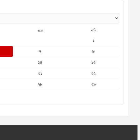
শুক্র
শনি
১
৭
৮
১৪
১৫
২১
২২
২৮
২৯