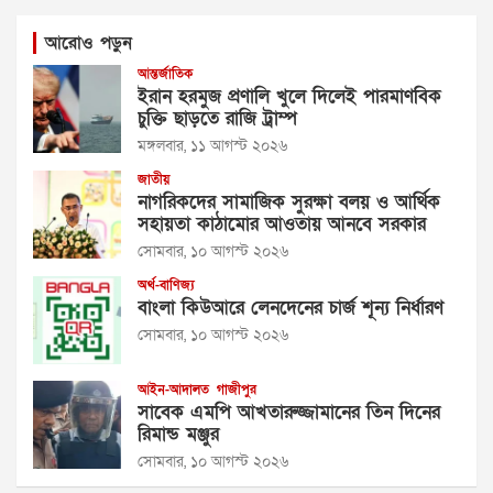
আরোও পড়ুন
আন্তর্জাতিক
ইরান হরমুজ প্রণালি খুলে দিলেই পারমাণবিক
চুক্তি ছাড়তে রাজি ট্রাম্প
মঙ্গলবার, ১১ আগস্ট ২০২৬
জাতীয়
নাগরিকদের সামাজিক সুরক্ষা বলয় ও আর্থিক
সহায়তা কাঠামোর আওতায় আনবে সরকার
সোমবার, ১০ আগস্ট ২০২৬
অর্থ-বাণিজ্য
বাংলা কিউআরে লেনদেনের চার্জ শূন্য নির্ধারণ
সোমবার, ১০ আগস্ট ২০২৬
আইন-আদালত
গাজীপুর
সাবেক এমপি আখতারুজ্জামানের তিন দিনের
রিমান্ড মঞ্জুর
সোমবার, ১০ আগস্ট ২০২৬