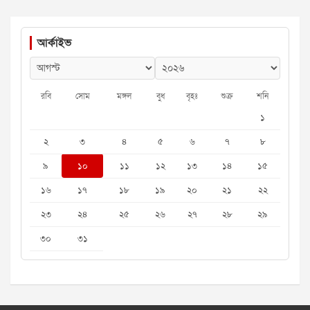
আর্কাইভ
রবি
সোম
মঙ্গল
বুধ
বৃহঃ
শুক্র
শনি
১
২
৩
৪
৫
৬
৭
৮
৯
১০
১১
১২
১৩
১৪
১৫
১৬
১৭
১৮
১৯
২০
২১
২২
২৩
২৪
২৫
২৬
২৭
২৮
২৯
৩০
৩১