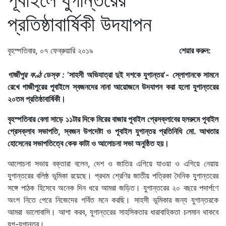
প্রতিষ্ঠাবার্ষিকী উদযাপন
বৃহস্পতিবার, ০৭ ফেব্রুয়ারি ২০১৯
শেয়ার করুন:
গাজীপুর কণ্ঠ ডেস্ক :
‘সাহসী অভিযাত্রা দুই দশকে যুগান্তর’- স্লোগানকে সামনে
রেখে গাজীপুরের পূবাইলে স্বজনদের নানা আয়োজনে উদযাপন করা হলো যুগান্তরের
২০তম প্রতিষ্ঠাবার্ষিকী।
বৃহস্পতিবার বেলা সাড়ে ১১টার দিকে মিরের বাজার পূবাইল প্রেসক্লাবের হলরুমে পূবাইল
প্রেসক্লাব সভাপতি, স্বজন উপদেষ্টা ও পূবাইল যুগান্তর প্রতিনিধি মো. আখতার
হোসেনের সভাপতিত্বে কেক কাটা ও আলোচনা সভা অনুষ্ঠিত হয়।
আলোচনা সভায় বক্তারা বলেন, দেশ ও জাতির এগিয়ে যাওয়া ও এগিয়ে নেয়ায়
যুগান্তরের বলিষ্ঠ ভূমিকা রয়েছে। প্রথম শ্রেণির জাতীয় পত্রিকা দৈনিক যুগান্তরের
সঙ্গে পাঠক হিসেবে অনেক দিন ধরে আমরা জড়িত। যুগান্তরের ২০ বছরে পদার্পণে
অংশ নিতে পেরে নিজেদের গর্বিত মনে করছি। সাহসী ভূমিকার জন্য যুগান্তরকে
আমরা ভালোবাসি। আশা করব, যুগান্তরের সাহসিকতার ধারাবাহিকতা চলমান থাকবে
যুগ-যুগান্তর।