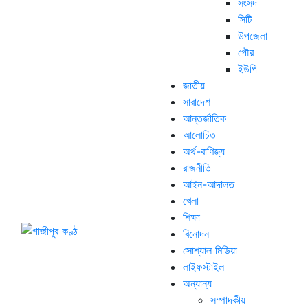
সংসদ
সিটি
উপজেলা
পৌর
ইউপি
জাতীয়
সারাদেশ
আন্তর্জাতিক
আলোচিত
অর্থ-বাণিজ্য
রাজনীতি
আইন-আদালত
খেলা
শিক্ষা
বিনোদন
সোশ্যাল মিডিয়া
লাইফস্টাইল
অন্যান্য
সম্পাদকীয়