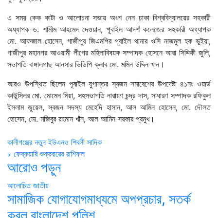
এ সময় কেক কাটা ও আলোচনা সভায় অংশ নেন ঢাকা বিশ্ববিদ্যালয়ের সহকারী
অধ্যাপক ড. শামীম আহমেদ দেওয়ান, পূবাইল আদর্শ কলেজের সহকারী অধ্যাপক
মো. আফজাল হোসেন, গাজীপুর জিএমপির পূবাইল থানার ওসি নাজমুল হক ভূইয়া,
গাজীপুর মহানগর আওয়ামী লীগের মহিলাবিষয়ক সম্পাদক হোসনে আরা সিদ্দিকী জুলি,
সভাপতি বাঙ্গালগাছ আনসার ভিডিপি ক্লাব মো. মমিন উদ্দিন খান।
আরও উপস্থিত ছিলেন পূবাইল যুগান্তর স্বজন সমাবেশের উপদেষ্টা ৪১নং ওয়ার্ড
কাউন্সিলর মো. মোমেন মিয়া, সহসভাপতি নারায়ণ চন্দ্র দাস, সাধারণ সম্পাদক রফিকুল
ইসলাম জুয়েল, স্বজন সদস্য মেহেদি হাসান, আল আমিন হোসেন, মো. দৌলত
হোসেন, মো. মজিবুর রহমান খাঁন, আল আমিন সরকার প্রমুখ।
Post
কালীগঞ্জের নতুন ইউএনও শিবলী সাদিক
৮ ফেব্রুয়ারি শুক্রবারের রাশিফল
navigation
আরোও পড়ুন
আলোচিত
জাতীয়
সামাজিক যোগাযোগমাধ্যমে অপপ্রচার, সতর্ক
করল বাংলাদেশ পুলিশ