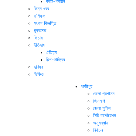
বদলি-পদায়ন
ভিন্ন খবর
রাশিফল
সংবাদ বিজ্ঞপ্তি
মুক্তমত
ফিচার
ইতিহাস
ঐতিহ্য
শিল্প-সাহিত্য
ছবিঘর
ভিডিও
গাজীপুর
জেলা প্রশাসন
জিএমপি
জেলা পুলিশ
সিটি কর্পোরেশন
অনুসন্ধান
নির্বাচন