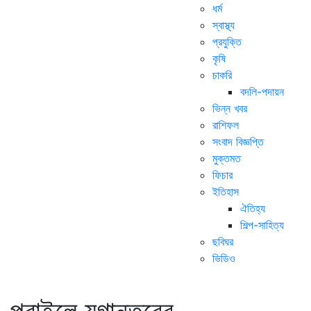
ধর্ম
স্বাস্থ্য
প্রযুক্তি
কৃষি
চাকরি
বদলি-পদায়ন
ভিন্ন খবর
রাশিফল
সংবাদ বিজ্ঞপ্তি
মুক্তমত
ফিচার
ইতিহাস
ঐতিহ্য
শিল্প-সাহিত্য
ছবিঘর
ভিডিও
পূবাইলে যুগান্তরের