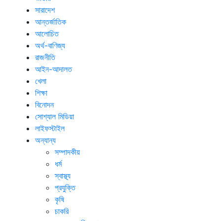
সারাদেশ
আন্তর্জাতিক
আলোচিত
অর্থ-বাণিজ্য
রাজনীতি
আইন-আদালত
খেলা
শিক্ষা
বিনোদন
সোশ্যাল মিডিয়া
লাইফস্টাইল
অন্যান্য
সম্পাদকীয়
ধর্ম
স্বাস্থ্য
প্রযুক্তি
কৃষি
চাকরি