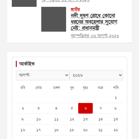
জাতীয়
নদী দূষণ রোধে কোনো
ধরনের অবহেলার সুযোগ
নেই: প্রধানমন্ত্রী
বৃহস্পতিবার, ০৬ আগস্ট ২০২৬
আর্কাইভ
রবি
সোম
মঙ্গল
বুধ
বৃহঃ
শুক্র
শনি
১
২
৩
৪
৫
৬
৭
৮
৯
১০
১১
১২
১৩
১৪
১৫
১৬
১৭
১৮
১৯
২০
২১
২২