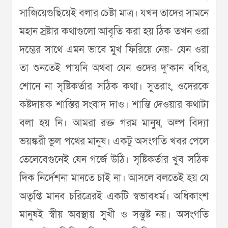
সাজিয়েগুছিয়েই বলার চেষ্টা মাত্র। যখন তাদের সামনে
মহান স্রষ্টার কথাগুলো অাবৃতি করা হয় ঠিক তখন ওরা
দম্ভের সাথে এমন ভাবে মুখ ফিরিয়ে নেয়- যেন ওরা
তা শুনতেই পায়নি অথবা যেন ওদের দু’কান বধির,
শোনে না সৃষ্টিকর্তার সঠিক কথা। সুতরাং, ওদেরকে
কষ্টদায়ক শাস্তির সংবাদ দাও। শান্তি দেওয়ার কথাটা
বলা হয় নি। আমরা রক্ত গরম মানুষ, অল্প বিদ্যা
ভয়ঙ্করী ভুল পথের মানুষ। একটু অসংগতি খবর পেলে
তেলেবেগুনেই যেন গর্জে উঠি। সৃষ্টিকর্তার খুব সঠিক
দিক নির্দেশনা মানতে চাই না। আসলে বলতেই হয় যে
অতৃপ্তি মানব চরিত্রেরই একটি স্বভাবধর্ম। অধিকাংশ
মানুষই স্বীয় অবস্থায় সুখী ও সন্তুষ্ট নয়। অসংগতি