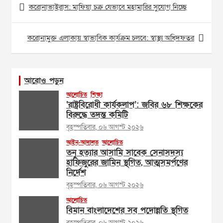
করোনাভাইরাস: মাফিয়া চক্র যেভাবে মহামারির সুযোগ নিচ্ছে
navigation
করোনামুক্ত এলাকায় স্বাভাবিক কার্যক্রম চলবে: স্বাস্থ্য অধিদফতর
আরোও পড়ুন
আলোচিত
শিক্ষা
‘রাষ্ট্রবিরোধী কার্যকলাপ’: জবির ৬৮ শিক্ষকের
বিরুদ্ধে তদন্ত কমিটি
বৃহস্পতিবার, ০৬ আগস্ট ২০২৬
আইন-আদালত
আলোচিত
তনু হত্যার আসামি সাবেক সেনাসদস্য
হাফিজুরের জামিন স্থগিত, আত্মসমর্পণের
নির্দেশ
বৃহস্পতিবার, ০৬ আগস্ট ২০২৬
আলোচিত
বিমান বাংলাদেশের সব পদোন্নতি স্থগিত
বৃহস্পতিবার, ০৬ আগস্ট ২০২৬