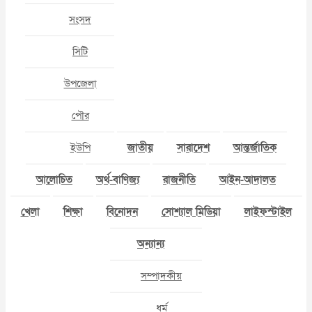
সংসদ
সিটি
উপজেলা
পৌর
ইউপি
জাতীয়
সারাদেশ
আন্তর্জাতিক
আলোচিত
অর্থ-বাণিজ্য
রাজনীতি
আইন-আদালত
খেলা
শিক্ষা
বিনোদন
সোশ্যাল মিডিয়া
লাইফস্টাইল
অন্যান্য
সম্পাদকীয়
ধর্ম