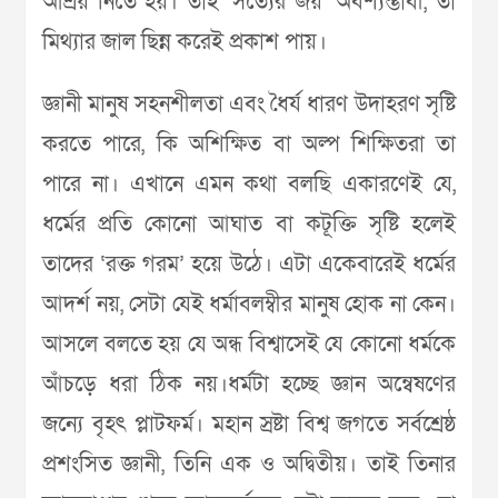
আশ্রয় নিতে হয়। তাই ‘সত্যের জয়’ অবশ্যম্ভাবী, তা
মিথ্যার জাল ছিন্ন করেই প্রকাশ পায়।
জ্ঞানী মানুষ সহনশীলতা এবং ধৈর্য ধারণ উদাহরণ সৃষ্টি
করতে পারে, কি অশিক্ষিত বা অল্প শিক্ষিতরা তা
পারে না। এখানে এমন কথা বলছি একারণেই যে,
ধর্মের প্রতি কোনো আঘাত বা কটূক্তি সৃষ্টি হলেই
তাদের ‘রক্ত গরম’ হয়ে উঠে। এটা একেবারেই ধর্মের
আদর্শ নয়, সেটা যেই ধর্মাবলম্বীর মানুষ হোক না কেন।
আসলে বলতে হয় যে অন্ধ বিশ্বাসেই যে কোনো ধর্মকে
আঁচড়ে ধরা ঠিক নয়।ধর্মটা হচ্ছে জ্ঞান অন্বেষণের
জন্যে বৃহৎ প্লাটফর্ম। মহান স্রষ্টা বিশ্ব জগতে সর্বশ্রেষ্ঠ
প্রশংসিত জ্ঞানী, তিনি এক ও অদ্বিতীয়। তাই তিনার