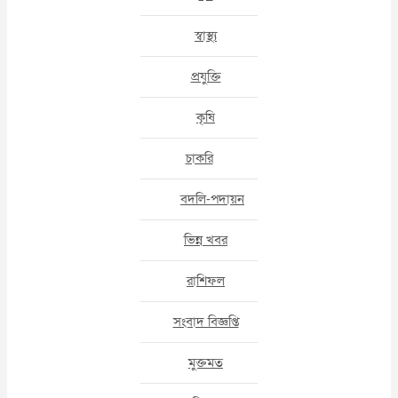
স্বাস্থ্য
প্রযুক্তি
কৃষি
চাকরি
বদলি-পদায়ন
ভিন্ন খবর
রাশিফল
সংবাদ বিজ্ঞপ্তি
মুক্তমত