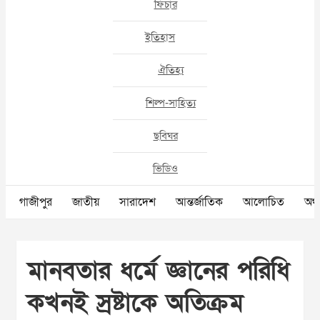
ফিচার
ইতিহাস
ঐতিহ্য
শিল্প-সাহিত্য
ছবিঘর
ভিডিও
গাজীপুর
জাতীয়
সারাদেশ
আন্তর্জাতিক
আলোচিত
অর্থ
মানবতার ধর্মে জ্ঞানের পরিধি
কখনই স্রষ্টাকে অতিক্রম