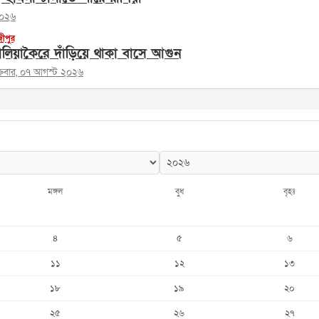
২০২৬
জীপুর
লিয়াকৈরে দাঁড়িয়ে থাকা বাসে আগুন
ক্রবার, ০৭ আগস্ট ২০২৬
মঙ্গল
বুধ
বৃহঃ
৪
৫
৬
১১
১২
১৩
১৮
১৯
২০
২৫
২৬
২৭