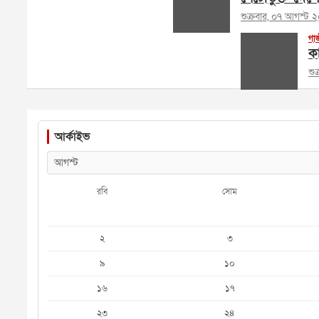
শুক্রবার, ০৭ আগস্ট 
গা
কা
শু
আর্কাইভ
রবি
সোম
২
৩
৯
১০
১৬
১৭
২৩
২৪