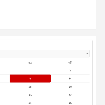
শুক্র
শনি
১
৭
৮
১৪
১৫
২১
২২
২৮
২৯