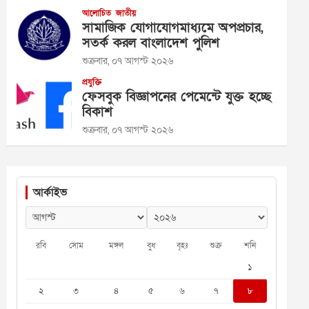
আলোচিত
জাতীয়
সামাজিক যোগাযোগমাধ্যমে অপপ্রচার,
সতর্ক করল বাংলাদেশ পুলিশ
শুক্রবার, ০৭ আগস্ট ২০২৬
প্রযুক্তি
ফেসবুক বিজ্ঞাপনের পেমেন্টে যুক্ত হচ্ছে
বিকাশ
শুক্রবার, ০৭ আগস্ট ২০২৬
আর্কাইভ
রবি
সোম
মঙ্গল
বুধ
বৃহঃ
শুক্র
শনি
১
২
৩
৪
৫
৬
৭
৮