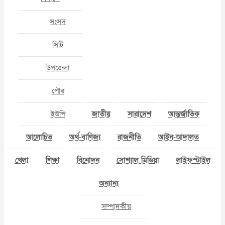
সংসদ
সিটি
উপজেলা
পৌর
ইউপি
জাতীয়
সারাদেশ
আন্তর্জাতিক
আলোচিত
অর্থ-বাণিজ্য
রাজনীতি
আইন-আদালত
খেলা
শিক্ষা
বিনোদন
সোশ্যাল মিডিয়া
লাইফস্টাইল
অন্যান্য
সম্পাদকীয়