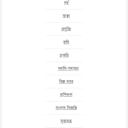
ধর্ম
স্বাস্থ্য
প্রযুক্তি
কৃষি
চাকরি
বদলি-পদায়ন
ভিন্ন খবর
রাশিফল
সংবাদ বিজ্ঞপ্তি
মুক্তমত