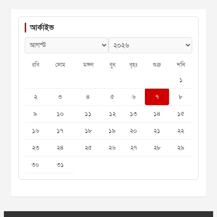
আর্কাইভ
রবি
সোম
মঙ্গল
বুধ
বৃহঃ
শুক্র
শনি
১
২
৩
৪
৫
৬
৭
৮
৯
১০
১১
১২
১৩
১৪
১৫
১৬
১৭
১৮
১৯
২০
২১
২২
২৩
২৪
২৫
২৬
২৭
২৮
২৯
৩০
৩১