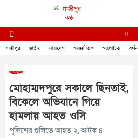
Skip
to
content
গাজীপুর কণ্ঠ
গণমানুষের কণ্ঠ
গাজীপুর
জাতীয়
সারাদেশ
আন্তর্জাতিক
আলোচিত
অর্থ-
সারাদেশ
মোহাম্মদপুরে সকালে ছিনতাই,
বিকেলে অভিযানে গিয়ে
হামলায় আহত ওসি
পুলিশের গুলিতে আহত ২, আটক ৪