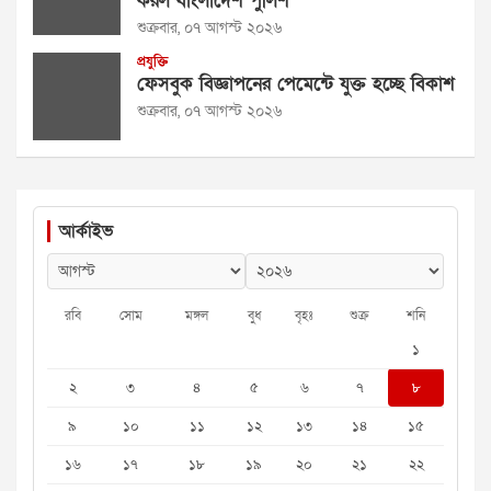
করল বাংলাদেশ পুলিশ
শুক্রবার, ০৭ আগস্ট ২০২৬
প্রযুক্তি
ফেসবুক বিজ্ঞাপনের পেমেন্টে যুক্ত হচ্ছে বিকাশ
শুক্রবার, ০৭ আগস্ট ২০২৬
আর্কাইভ
রবি
সোম
মঙ্গল
বুধ
বৃহঃ
শুক্র
শনি
১
২
৩
৪
৫
৬
৭
৮
৯
১০
১১
১২
১৩
১৪
১৫
১৬
১৭
১৮
১৯
২০
২১
২২