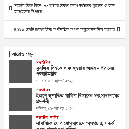
Post
মার্সেল ফ্রিজ কিনে ৫০ হাজার টাকার ক্যাশ ভাউচার পুরস্কার পেলেন
navigation
টাঙ্গাইলের দিপঙ্কর
৪,১৮৯ কোটি টাকার চীনা অর্থনৈতিক অঞ্চল অনুমোদন দিল সরকার
আরোও পড়ুন
আন্তর্জাতিক
মুসলিম বিশ্বকে এক হওয়ার আহ্বান ইরানের
পররাষ্ট্রমন্ত্রীর
শনিবার, ০৮ আগস্ট ২০২৬
আন্তর্জাতিক
ইরানে ভূপাতিত মার্কিন বিমানের ধ্বংসাবশেষের
প্রদর্শনী
শনিবার, ০৮ আগস্ট ২০২৬
আলোচিত
জাতীয়
সামাজিক যোগাযোগমাধ্যমে অপপ্রচার, সতর্ক