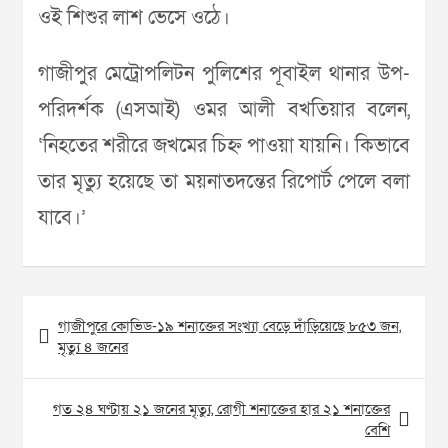
ওই শিশুর লাশ ভেসে ওঠে।
গাজীপুর মেট্রোপলিটন পুলিশের পূবাইল থানার উপ-
পরিদর্শক (এসআই) ওমর আলী বখতিয়ার বলেন,
‘নিহতের শরীরে জখমের চিহ্ন পাওয়া যায়নি। কিভাবে
তার মৃত্যু হয়েছে তা ময়নাতদন্তের রিপোর্ট পেলে বলা
যাবে।’
Post
গাজীপুরে কোভিড-১৯ শনাক্তের সংখ্যা বেড়ে দাঁড়িয়েছে ৮৫৩ জন,
navigation
মৃত্যু ৪ জনের
গত ২৪ ঘণ্টায় ২১ জনের মৃত্যু, রোগী শনাক্তের হার ২১ শনাক্তের
বেশি