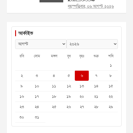
বৃহস্পতিবার, ০৬ আগস্ট ২০২৬
আর্কাইভ
রবি
সোম
মঙ্গল
বুধ
বৃহঃ
শুক্র
শনি
১
২
৩
৪
৫
৬
৭
৮
৯
১০
১১
১২
১৩
১৪
১৫
১৬
১৭
১৮
১৯
২০
২১
২২
২৩
২৪
২৫
২৬
২৭
২৮
২৯
৩০
৩১