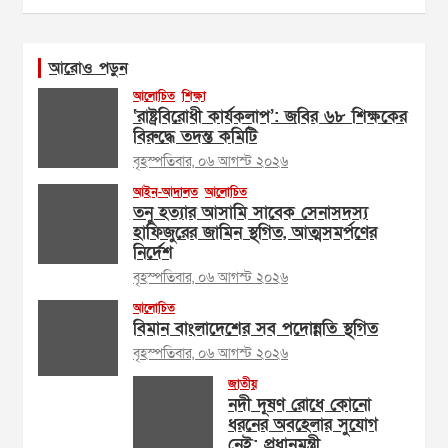
আরোও পড়ুন
আলোচিত
শিক্ষা
‘রাষ্ট্রবিরোধী কার্যকলাপ’: জবির ৬৮ শিক্ষকের
বিরুদ্ধে তদন্ত কমিটি
বৃহস্পতিবার, ০৬ আগস্ট ২০২৬
আইন-আদালত
আলোচিত
তনু হত্যার আসামি সাবেক সেনাসদস্য
হাফিজুরের জামিন স্থগিত, আত্মসমর্পণের
নির্দেশ
বৃহস্পতিবার, ০৬ আগস্ট ২০২৬
আলোচিত
বিমান বাংলাদেশের সব পদোন্নতি স্থগিত
বৃহস্পতিবার, ০৬ আগস্ট ২০২৬
জাতীয়
নদী দূষণ রোধে কোনো
ধরনের অবহেলার সুযোগ
নেই: প্রধানমন্ত্রী