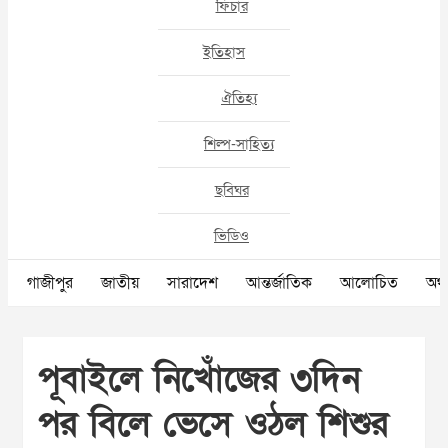
ফিচার
ইতিহাস
ঐতিহ্য
শিল্প-সাহিত্য
ছবিঘর
ভিডিও
গাজীপুর
জাতীয়
সারাদেশ
আন্তর্জাতিক
আলোচিত
অর্থ
পূবাইলে নিখোঁজের ৩দিন
পর বিলে ভেসে ওঠল শিশুর