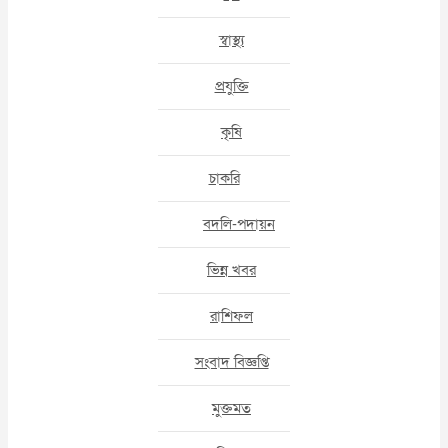
স্বাস্থ্য
প্রযুক্তি
কৃষি
চাকরি
বদলি-পদায়ন
ভিন্ন খবর
রাশিফল
সংবাদ বিজ্ঞপ্তি
মুক্তমত