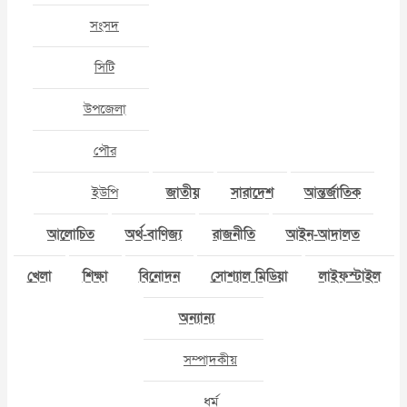
সংসদ
সিটি
উপজেলা
পৌর
ইউপি
জাতীয়
সারাদেশ
আন্তর্জাতিক
আলোচিত
অর্থ-বাণিজ্য
রাজনীতি
আইন-আদালত
খেলা
শিক্ষা
বিনোদন
সোশ্যাল মিডিয়া
লাইফস্টাইল
অন্যান্য
সম্পাদকীয়
ধর্ম