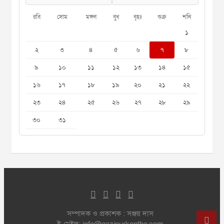
রবি
সোম
মঙ্গল
বুধ
বৃহঃ
শুক্র
শনি
১
২
৩
৪
৫
৬
৭
৮
৯
১০
১১
১২
১৩
১৪
১৫
১৬
১৭
১৮
১৯
২০
২১
২২
২৩
২৪
২৫
২৬
২৭
২৮
২৯
৩০
৩১
সম্পাদক ও প্রকাশক : সঞ্জয় দাস