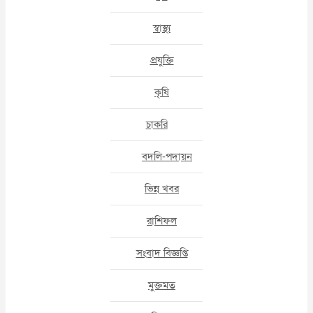
স্বাস্থ্য
প্রযুক্তি
কৃষি
চাকরি
বদলি-পদায়ন
ভিন্ন খবর
রাশিফল
সংবাদ বিজ্ঞপ্তি
মুক্তমত