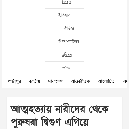
ফিচার
ইতিহাস
ঐতিহ্য
শিল্প-সাহিত্য
ছবিঘর
ভিডিও
গাজীপুর
জাতীয়
সারাদেশ
আন্তর্জাতিক
আলোচিত
অর্থ
আত্মহত্যায় নারীদের থেকে
পুরুষরা দ্বিগুণ এগিয়ে