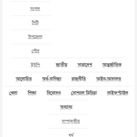
সংসদ
সিটি
উপজেলা
পৌর
ইউপি
জাতীয়
সারাদেশ
আন্তর্জাতিক
আলোচিত
অর্থ-বাণিজ্য
রাজনীতি
আইন-আদালত
খেলা
শিক্ষা
বিনোদন
সোশ্যাল মিডিয়া
লাইফস্টাইল
অন্যান্য
সম্পাদকীয়
ধর্ম