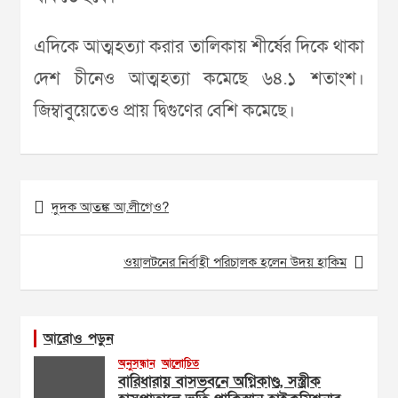
এদিকে আত্মহত্যা করার তালিকায় শীর্ষের দিকে থাকা
দেশ চীনেও আত্মহত্যা কমেছে ৬৪.১ শতাংশ।
জিম্বাবুয়েতেও প্রায় দ্বিগুণের বেশি কমেছে।
Post
দুদক আতঙ্ক আ.লীগেও?
navigation
ওয়ালটনের নির্বাহী পরিচালক হলেন উদয় হাকিম
আরোও পড়ুন
অনুসন্ধান
আলোচিত
বারিধারায় বাসভবনে অগ্নিকাণ্ড, সস্ত্রীক