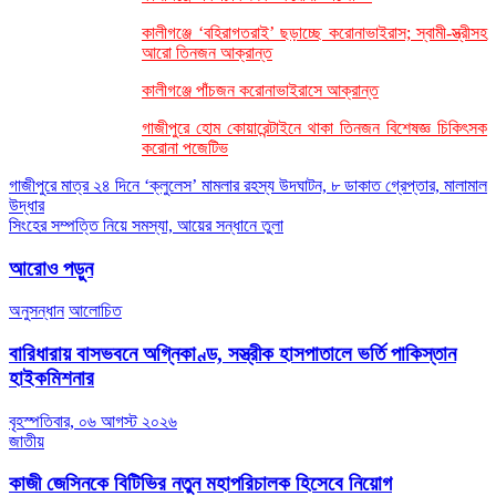
কালীগঞ্জে ‘বহিরাগতরাই’ ছড়াচ্ছে করোনাভাইরাস; স্বামী-স্ত্রীসহ
আরো তিনজন আক্রান্ত
কালীগঞ্জে পাঁচজন করোনাভাইরাসে আক্রান্ত
গাজীপুরে হোম কোয়ারেন্টাইনে থাকা তিনজন বিশেষজ্ঞ চিকিৎসক
করোনা পজেটিভ
Post
গাজীপুরে মাত্র ২৪ দিনে ‘ক্লুলেস’ মামলার রহস্য উদঘাটন, ৮ ডাকাত গ্রেপ্তার, মালামাল
উদ্ধার
navigation
সিংহের সম্পত্তি নিয়ে সমস্যা, আয়ের সন্ধানে তুলা
আরোও পড়ুন
অনুসন্ধান
আলোচিত
বারিধারায় বাসভবনে অগ্নিকাণ্ড, সস্ত্রীক হাসপাতালে ভর্তি পাকিস্তান
হাইকমিশনার
বৃহস্পতিবার, ০৬ আগস্ট ২০২৬
জাতীয়
কাজী জেসিনকে বিটিভির নতুন মহাপরিচালক হিসেবে নিয়োগ