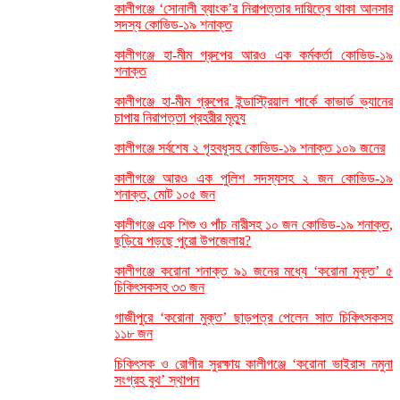
কালীগঞ্জে ‘সোনালী ব্যাংক’র নিরাপত্তার দায়িত্বে থাকা আনসার
সদস্য কোভিড-১৯ শনাক্ত
কালীগঞ্জে হা-মীম গ্রুপের আরও এক কর্মকর্তা কোভিড-১৯
শনাক্ত
কালীগঞ্জে হা-মীম গ্রুপের ইন্ডাস্ট্রিয়াল পার্কে কাভার্ড ভ্যানের
চাপায় নিরাপত্তা প্রহরীর মৃত্যু
কালীগঞ্জে সর্বশেষ ২ গৃহবধূসহ কোভিড-১৯ শনাক্ত ১০৯ জনের
কালীগঞ্জে আরও এক পুলিশ সদস্যসহ ২ জন কোভিড-১৯
শনাক্ত, মোট ১০৫ জন
কালীগঞ্জে এক শিশু ও পাঁচ নারীসহ ১০ জন কোভিড-১৯ শনাক্ত,
ছড়িয়ে পড়ছে পুরো উপজেলায়?
কালীগঞ্জে করোনা শনাক্ত ৯১ জনের মধ্যে ‘করোনা মুক্ত’ ৫
চিকিৎসকসহ ৩৩ জন
গাজীপুরে ‘করোনা মুক্ত’ ছাড়পত্র পেলেন সাত চিকিৎসকসহ
১১৮ জন
চিকিৎসক ও রোগীর সুরক্ষায় কালীগঞ্জে ‘করোনা ভাইরাস নমুনা
সংগ্রহ বুথ’ স্থাপন