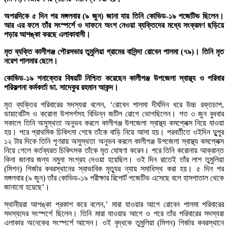
অপরদিকে ৫ দিন পর মঙ্গলবার (৯ জুন) জানা যায় তিনি কোভিড-১৯ পজেটিভ ছিলেন।
আর এর ফলে তাঁর সংস্পর্শে ও দাফনে অংশ নেওয়া ব্যক্তিদের মধ্যে সংক্রমণ ছড়িয়ে
পড়ার আশঙ্কা করছে এলাকাবাসী।
মৃত ব্যক্তি কালীগঞ্জ পৌরসভার তুমুলিয়া গ্রামের বাসিন্দা রোবেন পালমা (৭৯)। তিনি মৃত
নরেশ পালমার ছেলে।
কোভিড-১৯ শনাক্তের বিষয়টি নিশ্চিত করেছেন কালীগঞ্জ উপজেলা স্বাস্থ্য ও পরিবার
পরিকল্পনা কর্মকর্তা ডা. সাদেকুর রহমান আকন্দ।
মৃত ব্যক্তির পরিবারের সদস্যরা বলেন, ‘রোবেন পালমা দীর্ঘদিন ধরে উচ্চ রক্তচাপ,
ডায়াবেটিস ও করোনা উপসর্গসহ বিভিন্ন জটিল রোগে ভোগছিলেন। গত ৩ জুন বুধবার
সকালে তিনি অসুস্থতা অনুভব করলে কালীগঞ্জ উপজেলা স্বাস্থ্য কমপ্লেক্স নিয়ে যাওয়া
হয়। পরে প্রাথমিক চিকিৎসা শেষে তাঁকে বাড়ি নিয়ে আসা হয়। পরবর্তীতে ওইদিন দুুপুর
১২ টার দিকে তিনি পূণরায় অসুস্থতা অনুভব করলে কালীগঞ্জ উপজেলা স্বাস্থ্য কমপ্লেক্স
নিয়ে গেলে কর্তব্যরত চিকিৎসক তাঁকে মৃত ঘোষণা করেন। পরে তিনি করোনায় আক্রান্ত
কিনা জানার জন্য নমুনা সংগ্রহ দেওয়া হয়েছিল। ওই দিন রাতেই তাঁর লাশ তুমুলিয়া
(মিশন) গির্জার কবরস্থানের স্বাভাবিক মৃত্যুর ন্যায় সমাধিস্থ করা হয়। ৫ দিন পর
মঙ্গলবার (৯ জুন) তাঁর কোভিড-১৯ পরীক্ষার রিপোর্ট পজেটিভ এসেছে বলে হাসপাতাল থেকে
জানানো হয়েছে’।
স্থানীয়রা আশঙ্কা প্রকাশ করে বলেন,’ মারা যাওয়ার আগে রোবেন পালমা পরিবারের
সদস্যদের সংস্পর্শে ছিলেন। তিনি মারা যাওয়ার আগে ও পরে তাঁর পরিবারের সদস্যরা
এলাকার অনেকের সংস্পর্শে আসেন। ওই বৃদ্ধকে তুমুলিয়া (মিশন) গির্জার কবরস্থানে