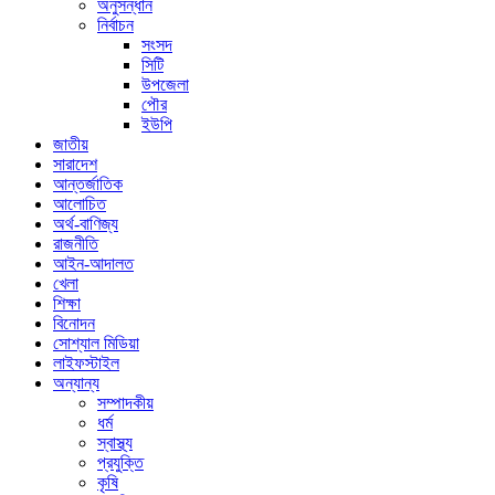
অনুসন্ধান
নির্বাচন
সংসদ
সিটি
উপজেলা
পৌর
ইউপি
জাতীয়
সারাদেশ
আন্তর্জাতিক
আলোচিত
অর্থ-বাণিজ্য
রাজনীতি
আইন-আদালত
খেলা
শিক্ষা
বিনোদন
সোশ্যাল মিডিয়া
লাইফস্টাইল
অন্যান্য
সম্পাদকীয়
ধর্ম
স্বাস্থ্য
প্রযুক্তি
কৃষি