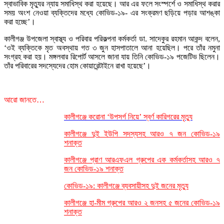
স্বাভাবিক মৃত্যুর ন্যায় সমাধিস্থ করা হয়েছে। আর এর ফলে সংস্পর্শে ও সমাধিস্থ করার
সময় অংশ নেওয়া ব্যক্তিদের মধ্যে কোভিড-১৯- এর সংক্রমণ ছড়িয়ে পড়ার আশঙ্কা
করা হচ্ছে’।
কালীগঞ্জ উপজেলা স্বাস্থ্য ও পরিবার পরিকল্পনা কর্মকর্তা ডা. সাদেকুর রহমান আকন্দ বলেন,
‘ওই ব্যক্তিকে মৃত অবস্থায় গত ৩ জুন হাসপাতালে আনা হয়েছিল। পরে তাঁর নমুনা
সংগ্রহ করা হয়। মঙ্গলবার রিপোর্ট আসলে জানা যায় তিনি কোভিড-১৯ পজেটিভ ছিলেন।
তাঁর পরিবারের সদস্যেদের হোম কোয়ারেন্টাইনে রাখা হয়েছে’।
আরো জানতে…
কালীগঞ্জে করোনা ‘উপসর্গ নিয়ে’ স্বর্ণ কারিগরের মৃত্যু
কালীগঞ্জে দুই ইউপি সদস্যসহ আরও ৭ জন কোভিড-১৯
শনাক্ত
কালীগঞ্জে প্রাণ আরএফএল গ্রুপের এক কর্মকর্তাসহ আরও ৭
জন কোভিড-১৯ শনাক্ত
কোভিড-১৯: কালীগঞ্জে ব্যবসায়ীসহ দুই জনের মৃত্যু
কালীগঞ্জে হা-মীম গ্রুপের আরও ২ জনসহ ৫ জনের কোভিড-১৯
শনাক্ত