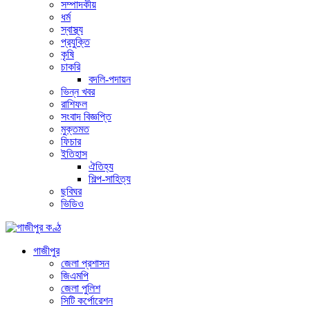
সম্পাদকীয়
ধর্ম
স্বাস্থ্য
প্রযুক্তি
কৃষি
চাকরি
বদলি-পদায়ন
ভিন্ন খবর
রাশিফল
সংবাদ বিজ্ঞপ্তি
মুক্তমত
ফিচার
ইতিহাস
ঐতিহ্য
শিল্প-সাহিত্য
ছবিঘর
ভিডিও
গাজীপুর
জেলা প্রশাসন
জিএমপি
জেলা পুলিশ
সিটি কর্পোরেশন