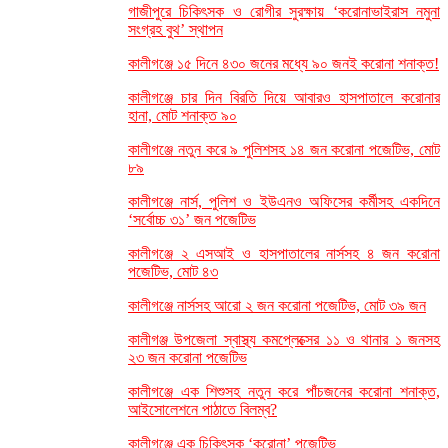
গাজীপুরে চিকিৎসক ও রোগীর সুরক্ষায় ‘করোনাভাইরাস নমুনা
সংগ্রহ বুথ’ স্থাপন
কালীগঞ্জে ১৫ দিনে ৪৩০ জনের মধ্যে ৯০ জনই করোনা শনাক্ত!
কালীগঞ্জে চার দিন বিরতি দিয়ে আবারও হাসপাতালে করোনার
হানা, মোট শনাক্ত ৯০
কালীগঞ্জে নতুন করে ৯ পুলিশসহ ১৪ জন করোনা পজেটিভ, মোট
৮৯
কালীগঞ্জে নার্স, পুলিশ ও ইউএনও অফিসের কর্মীসহ একদিনে
‘সর্বোচ্চ ৩১’ জন পজেটিভ
কালীগঞ্জে ২ এসআই ও হাসপাতালের নার্সসহ ৪ জন করোনা
পজেটিভ, মোট ৪৩
কালীগঞ্জে নার্সসহ আরো ২ জন করোনা পজেটিভ, মোট ৩৯ জন
কালীগঞ্জ উপজেলা স্বাস্থ্য কমপ্লেক্সের ১১ ও থানার ১ জনসহ
২৩ জন করোনা পজেটিভ
কালীগঞ্জে এক শিশুসহ নতুন করে পাঁচজনের করোনা শনাক্ত,
আইসোলেশনে পাঠাতে বিলম্ব?
কালীগঞ্জে এক চিকিৎসক ‘করোনা’ পজেটিভ