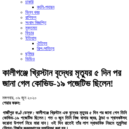
চাকরি
বদলি-পদায়ন
ভিন্ন খবর
রাশিফল
সংবাদ বিজ্ঞপ্তি
মুক্তমত
ফিচার
ইতিহাস
ঐতিহ্য
শিল্প-সাহিত্য
ছবিঘর
ভিডিও
কালীগঞ্জে খ্রিস্টান বৃদ্ধের মৃত্যুর ৫ দিন পর
জানা গেল কোভিড-১৯ পজেটিভ ছিলেন!
মঙ্গলবার, ০৯ জুন ২০২০
শেয়ার করুন:
গাজীপুর কণ্ঠ ডেস্ক :
কালীগঞ্জে খ্রিস্টান এক বৃদ্ধের মৃত্যুর ৫ দিন পর জানা গেল তিনি
কোভিড-১৯ পজেটিভ ছিলেন। গত ৩ জুন তিনি নিজ বাসায় জ্বর, ঠান্ডা ও শ্বাসকষ্টসহ
করোনা উপসর্গ নিয়ে মারা যান। ওই দিন রাতেই তাঁর লাশ স্বাভাবিক নিয়মে তুমুলিয়া
(মিশন) গির্জার কবরস্থানের সমাধিস্থ করা হয়।