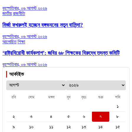
বৃহস্পতিবার, ০৬ আগস্ট ২০২৬
জাতীয়
রাজনীতি
মির্জা ফখরুলই হচ্ছেন বঙ্গভবনের নতুন বাসিন্দা?
বৃহস্পতিবার, ০৬ আগস্ট ২০২৬
আলোচিত
শিক্ষা
‘রাষ্ট্রবিরোধী কার্যকলাপ’: জবির ৬৮ শিক্ষকের বিরুদ্ধে তদন্ত কমিটি
বৃহস্পতিবার, ০৬ আগস্ট ২০২৬
আর্কাইভ
রবি
সোম
মঙ্গল
বুধ
বৃহঃ
শুক্র
শনি
১
২
৩
৪
৫
৬
৭
৮
৯
১০
১১
১২
১৩
১৪
১৫