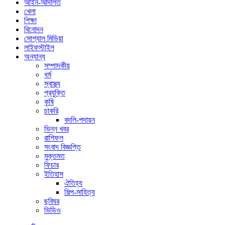
আইন-আদালত
খেলা
শিক্ষা
বিনোদন
সোশ্যাল মিডিয়া
লাইফস্টাইল
অন্যান্য
সম্পাদকীয়
ধর্ম
স্বাস্থ্য
প্রযুক্তি
কৃষি
চাকরি
বদলি-পদায়ন
ভিন্ন খবর
রাশিফল
সংবাদ বিজ্ঞপ্তি
মুক্তমত
ফিচার
ইতিহাস
ঐতিহ্য
শিল্প-সাহিত্য
ছবিঘর
ভিডিও