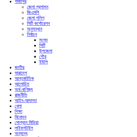
গাজীপুর
জেলা প্রশাসন
জিএমপি
জেলা পুলিশ
সিটি কর্পোরেশন
অনুসন্ধান
নির্বাচন
সংসদ
সিটি
উপজেলা
পৌর
ইউপি
জাতীয়
সারাদেশ
আন্তর্জাতিক
আলোচিত
অর্থ-বাণিজ্য
রাজনীতি
আইন-আদালত
খেলা
শিক্ষা
বিনোদন
সোশ্যাল মিডিয়া
লাইফস্টাইল
অন্যান্য