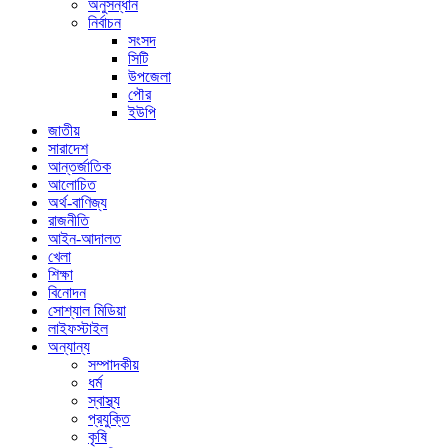
অনুসন্ধান
নির্বাচন
সংসদ
সিটি
উপজেলা
পৌর
ইউপি
জাতীয়
সারাদেশ
আন্তর্জাতিক
আলোচিত
অর্থ-বাণিজ্য
রাজনীতি
আইন-আদালত
খেলা
শিক্ষা
বিনোদন
সোশ্যাল মিডিয়া
লাইফস্টাইল
অন্যান্য
সম্পাদকীয়
ধর্ম
স্বাস্থ্য
প্রযুক্তি
কৃষি