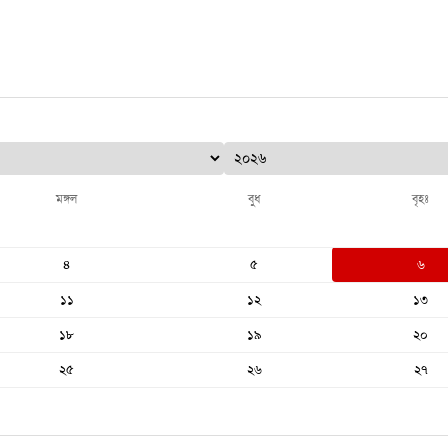
মঙ্গল
বুধ
বৃহঃ
৪
৫
৬
১১
১২
১৩
১৮
১৯
২০
২৫
২৬
২৭