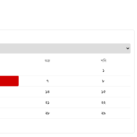
শুক্র
শনি
১
৭
৮
১৪
১৫
২১
২২
২৮
২৯