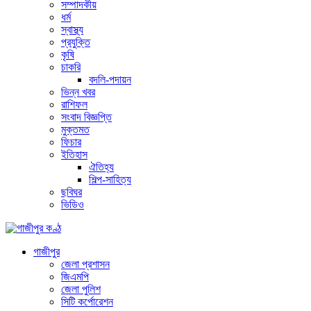
সম্পাদকীয়
ধর্ম
স্বাস্থ্য
প্রযুক্তি
কৃষি
চাকরি
বদলি-পদায়ন
ভিন্ন খবর
রাশিফল
সংবাদ বিজ্ঞপ্তি
মুক্তমত
ফিচার
ইতিহাস
ঐতিহ্য
শিল্প-সাহিত্য
ছবিঘর
ভিডিও
গাজীপুর
জেলা প্রশাসন
জিএমপি
জেলা পুলিশ
সিটি কর্পোরেশন