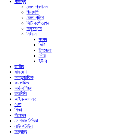
গাজীপুর
জেলা প্রশাসন
জিএমপি
জেলা পুলিশ
সিটি কর্পোরেশন
অনুসন্ধান
নির্বাচন
সংসদ
সিটি
উপজেলা
পৌর
ইউপি
জাতীয়
সারাদেশ
আন্তর্জাতিক
আলোচিত
অর্থ-বাণিজ্য
রাজনীতি
আইন-আদালত
খেলা
শিক্ষা
বিনোদন
সোশ্যাল মিডিয়া
লাইফস্টাইল
অন্যান্য