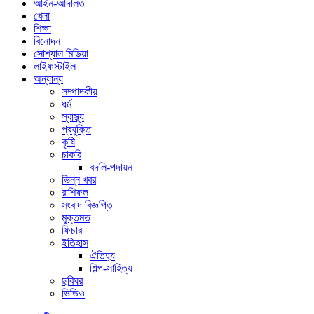
আইন-আদালত
খেলা
শিক্ষা
বিনোদন
সোশ্যাল মিডিয়া
লাইফস্টাইল
অন্যান্য
সম্পাদকীয়
ধর্ম
স্বাস্থ্য
প্রযুক্তি
কৃষি
চাকরি
বদলি-পদায়ন
ভিন্ন খবর
রাশিফল
সংবাদ বিজ্ঞপ্তি
মুক্তমত
ফিচার
ইতিহাস
ঐতিহ্য
শিল্প-সাহিত্য
ছবিঘর
ভিডিও