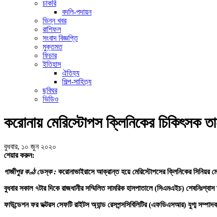
চাকরি
বদলি-পদায়ন
ভিন্ন খবর
রাশিফল
সংবাদ বিজ্ঞপ্তি
মুক্তমত
ফিচার
ইতিহাস
ঐতিহ্য
শিল্প-সাহিত্য
ছবিঘর
ভিডিও
করোনায় মেরিস্টোপস ক্লিনিকের চিকিৎসক তান
বুধবার, ১০ জুন ২০২০
শেয়ার করুন:
গাজীপুর কণ্ঠ ডেস্ক :
করোনাভাইরাসে আক্রান্ত হয়ে মেরিস্টোপসের ক্লিনিকের সিনিয়র ম
বুধবার সকাল ৭টার দিকে রাজধানীর সম্মিলিত সামরিক হাসপাতালে (সিএমএইচ) শেষনিঃশ্বাস
ফাউন্ডেশন ফর ডক্টরস সেফটি রাইটস অ্যান্ড রেসপন্সসিবিলিটির (এফডিএসআর) যুগ্ম সম্পা