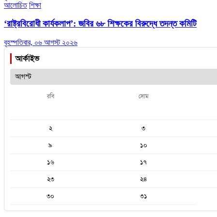
আলোচিত
শিক্ষা
‘রাষ্ট্রবিরোধী কার্যকলাপ’: জবির ৬৮ শিক্ষকের বিরুদ্ধে তদন্ত কমিটি
বৃহস্পতিবার, ০৬ আগস্ট ২০২৬
আর্কাইভ
রবি
সোম
২
৩
৯
১০
১৬
১৭
২৩
২৪
৩০
৩১