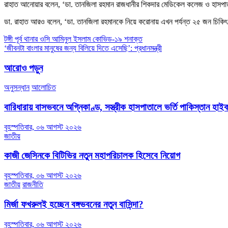
রাহাত আনোয়ার বলেন, ‘ডা. তানজিলা রহমান রাজধানীর শিকদার মেডিকেল কলেজ ও হাসপা
ডা. রাহাত আরও বলেন, ‘ডা. তানজিলা রহমানকে নিয়ে করোনায় এখন পর্যন্ত ২৫ জন চিকি
Post
টঙ্গী পূর্ব থানার ওসি আমিনুল ইসলাম কোভিড-১৯ শনাক্ত
‘জীবনটা বাংলার মানুষের জন্য বিলিয়ে দিতে এসেছি’: প্রধানমন্ত্রী
navigation
আরোও পড়ুন
অনুসন্ধান
আলোচিত
বারিধারায় বাসভবনে অগ্নিকাণ্ড, সস্ত্রীক হাসপাতালে ভর্তি পাকিস্তান হা
বৃহস্পতিবার, ০৬ আগস্ট ২০২৬
জাতীয়
কাজী জেসিনকে বিটিভির নতুন মহাপরিচালক হিসেবে নিয়োগ
বৃহস্পতিবার, ০৬ আগস্ট ২০২৬
জাতীয়
রাজনীতি
মির্জা ফখরুলই হচ্ছেন বঙ্গভবনের নতুন বাসিন্দা?
বৃহস্পতিবার, ০৬ আগস্ট ২০২৬