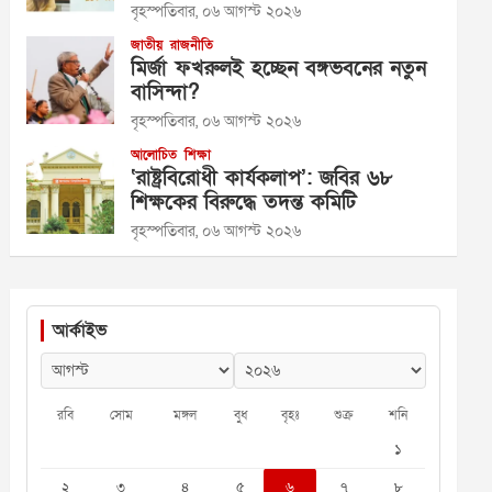
বৃহস্পতিবার, ০৬ আগস্ট ২০২৬
জাতীয়
রাজনীতি
মির্জা ফখরুলই হচ্ছেন বঙ্গভবনের নতুন
বাসিন্দা?
বৃহস্পতিবার, ০৬ আগস্ট ২০২৬
আলোচিত
শিক্ষা
‘রাষ্ট্রবিরোধী কার্যকলাপ’: জবির ৬৮
শিক্ষকের বিরুদ্ধে তদন্ত কমিটি
বৃহস্পতিবার, ০৬ আগস্ট ২০২৬
আর্কাইভ
রবি
সোম
মঙ্গল
বুধ
বৃহঃ
শুক্র
শনি
১
২
৩
৪
৫
৬
৭
৮