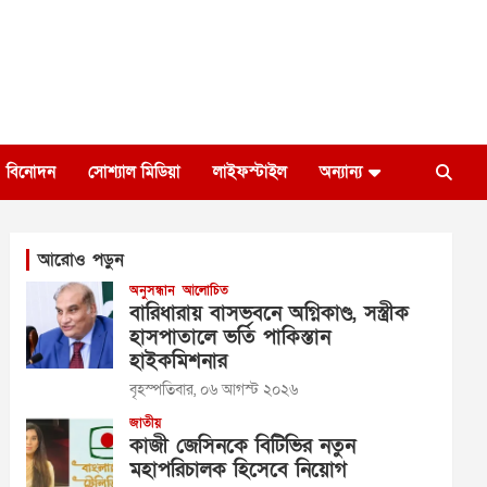
বিনোদন
সোশ্যাল মিডিয়া
লাইফস্টাইল
অন্যান্য
আরোও পড়ুন
অনুসন্ধান
আলোচিত
বারিধারায় বাসভবনে অগ্নিকাণ্ড, সস্ত্রীক
হাসপাতালে ভর্তি পাকিস্তান
হাইকমিশনার
বৃহস্পতিবার, ০৬ আগস্ট ২০২৬
জাতীয়
কাজী জেসিনকে বিটিভির নতুন
মহাপরিচালক হিসেবে নিয়োগ