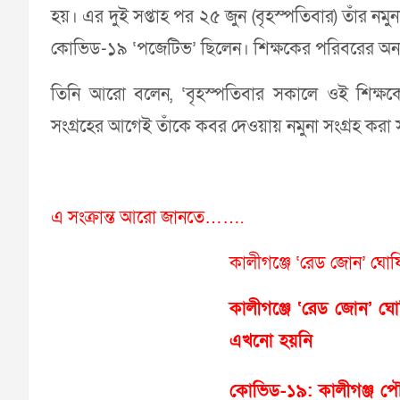
হয়। এর দুই সপ্তাহ পর ২৫ জুন (বৃহস্পতিবার) তাঁর নমু
কোভিড-১৯ ‘পজেটিভ’ ছিলেন। শিক্ষকের পরিবরের অন্য
তিনি আরো বলেন, ‘বৃহস্পতিবার সকালে ওই শিক্ষকে
সংগ্রহের আগেই তাঁকে কবর দেওয়ায় নমুনা সংগ্রহ করা 
এ সংক্রান্ত আরো জানতে…….
কালীগঞ্জে ‘রেড জোন’ ঘো
কালীগঞ্জে ‘রেড জোন’ ঘোষি
এখনো হয়নি
কোভিড-১৯: কালীগঞ্জ প