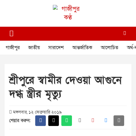
Skip
to
content
গাজীপুর কণ্ঠ
গণমানুষের কণ্ঠ
গাজীপুর
জাতীয়
সারাদেশ
আন্তর্জাতিক
আলোচিত
অর্থ-
শ্রীপুরে স্বামীর দেওয়া আগুনে
দগ্ধ স্ত্রীর মৃত্যু
মঙ্গলবার, ১২ ফেব্রুয়ারি ২০১৯
শেয়ার করুন: