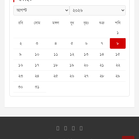
রবি
সোম
মঙ্গল
বুধ
বৃহঃ
শুক্র
শনি
১
২
৩
৪
৫
৬
৭
৮
৯
১০
১১
১২
১৩
১৪
১৫
১৬
১৭
১৮
১৯
২০
২১
২২
২৩
২৪
২৫
২৬
২৭
২৮
২৯
৩০
৩১