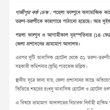
গাজীপুর কণ্ঠ ডেস্ক :
পহেলা ফাল্গুনে অসামাজিক ক
তরুণ-তরুণীকে কারাগারে পাঠানো হয়েছে। আর দুইজ
পয়লা ফাল্গুন ও আগামীকাল বৃহস্পতিবার (১৪ ফেব
জেলা প্রশাসনের ভ্রাম্যমাণ আদালত।
এরপর দুটি আবাসিক হোটেল থেকে ৩১ তরুণ-তরুণীদে
সহকারী কমিশনার (ভূমি) পারভেজ মল্লিক।
স্থানীয় সূত্রে জানা যায়, জেলা প্রশাসনের কাছে
ভিত্তিতে শহরের রংধনু আবাসিক হোটেল ও হোটেল গুল
এ বিষয়ে ভ্রাম্যমাণ আদালতের বিচারক নির্বাহী হাকি