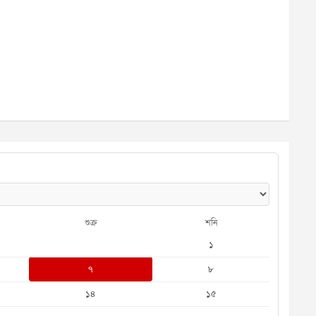
শুক্র
শনি
১
৭
৮
১৪
১৫