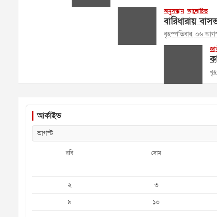
অনুসন্ধান
আলোচিত
বারিধারায় বাসভব
বৃহস্পতিবার, ০৬ আগ
জা
ক
বৃ
আর্কাইভ
রবি
সোম
২
৩
৯
১০