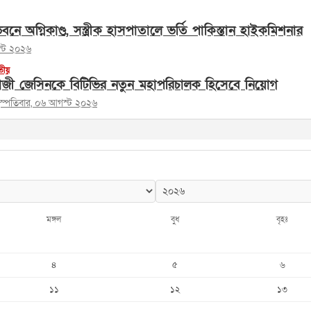
নে অগ্নিকাণ্ড, সস্ত্রীক হাসপাতালে ভর্তি পাকিস্তান হাইকমিশনার
স্ট ২০২৬
তীয়
াজী জেসিনকে বিটিভির নতুন মহাপরিচালক হিসেবে নিয়োগ
হস্পতিবার, ০৬ আগস্ট ২০২৬
মঙ্গল
বুধ
বৃহঃ
৪
৫
৬
১১
১২
১৩