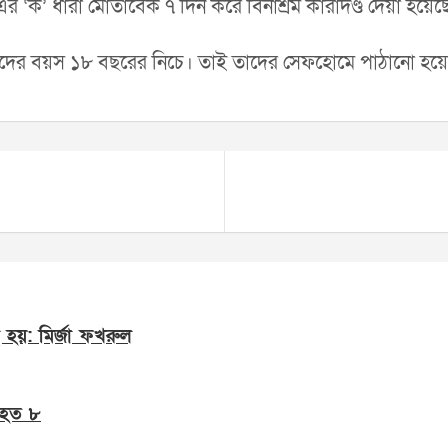
এর ‘ক’ ধারা মোতাবেক ৭ দিন করে বিনাশ্রম কারাদণ্ড দেয়া হয়
, যাদের বয়স ১৮ বছরের নিচে। তাই তাদের সেফহোমে পাঠানো হয়
 হয়: মির্জা ফখরুল
নিহত ৮