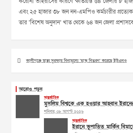
করোনা ভাইরাসের কারণে ক্ষতিগ্রস্ত ৬৪ জেলার ৮ হাজা
এবং ২৫ হাজার ৩৮ জন নন-এমপিও কর্মচারীর প্রত্যেকক
তার ‘বিশেষ অনুদান’ খাত থেকে ৬৪ জন জেলা প্রশাসকে
Post
navigation
কালীগঞ্জে স্বাস্থ্য সুরক্ষায় বিনামূল্যে ‘মাস্ক বিতরণ’ করেছে ইউএনও
আরোও পড়ুন
আন্তর্জাতিক
মুসলিম বিশ্বকে এক হওয়ার আহ্বান ইরানের পরর
শনিবার, ০৮ আগস্ট ২০২৬
আন্তর্জাতিক
ইরানে ভূপাতিত মার্কিন বিমান