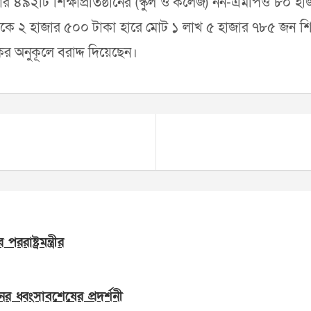
র ৪৯২টি শিক্ষাপ্রতিষ্ঠানের (স্কুল ও কলেজ) নন-এমপিও ৮০ হ
ে ২ হাজার ৫০০ টাকা হারে মোট ১ লাখ ৫ হাজার ৭৮৫ জন শিক্ষক
র অনুকূলে বরাদ্দ দিয়েছেন।
াষ্ট্রমন্ত্রীর
ের ধ্বংসাবশেষের প্রদর্শনী