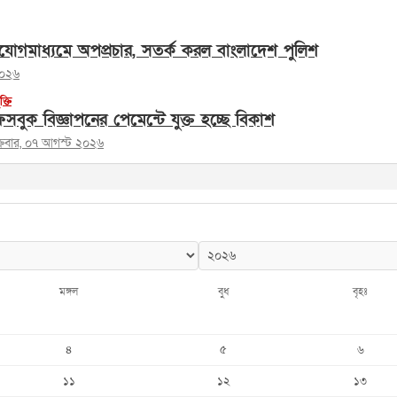
োগমাধ্যমে অপপ্রচার, সতর্ক করল বাংলাদেশ পুলিশ
২০২৬
ুক্তি
সবুক বিজ্ঞাপনের পেমেন্টে যুক্ত হচ্ছে বিকাশ
ক্রবার, ০৭ আগস্ট ২০২৬
মঙ্গল
বুধ
বৃহঃ
৪
৫
৬
১১
১২
১৩