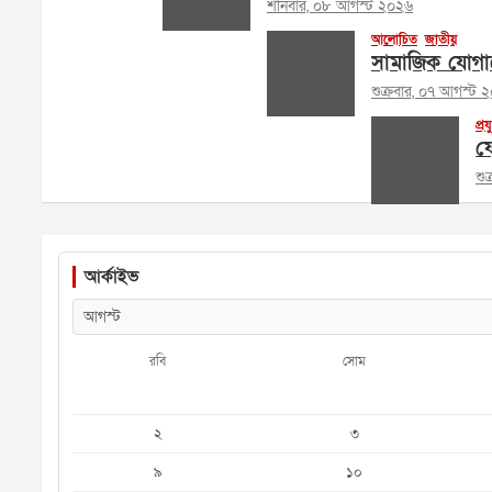
শনিবার, ০৮ আগস্ট ২০২৬
আলোচিত
জাতীয়
সামাজিক যোগায
শুক্রবার, ০৭ আগস্ট 
প্রয
ফে
শু
আর্কাইভ
রবি
সোম
২
৩
৯
১০