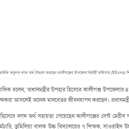
রীর আর্থিক অনুদান নগদ অর্থ বিতরণ করছেন কালীগঞ্জের উপজেলা নির্বাহী অফিসার (ইউএনও) 
াদিক বলেন, ‘প্রধানমন্ত্রীর উপহার হিসেবে কালীগঞ্জ উপজেলার
্ষকরা আসলেই অনেক মানবেতর জীবনযাপন করছেন। প্রধানমন্ত্রীর
হার হিসেবে নগদ অর্থ সহায়তা পেয়েছেন কালীগঞ্জের সেন্ট মেরীস গ
ারি, তুমিলিয়া বালক উচ্চ বিদ্যালয়ের ৭ শিক্ষক, সাওরাইদ উচ্