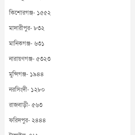
কিশোরগঞ্জ- ১৫৫২
মাদারীপুর- ৮৩২
মানিকগঞ্জ- ৬৩১
নারায়ণগঞ্জ- ৫৩২৩
মুন্সিগঞ্জ- ১৯৪৪
নরসিংদী- ১২৮০
রাজবাড়ী- ৫৬৩
ফরিদপুর- ২৪৪৪