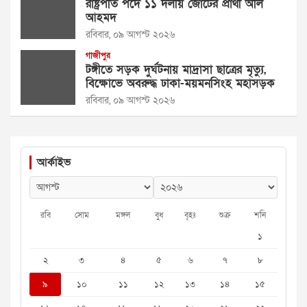
রাষ্ট্রপতি পদে ১১ দলীয় জোটের প্রার্থী অলি
আহমদ
রবিবার, ০৯ আগস্ট ২০২৬
গাজীপুর
টঙ্গীতে সড়ক দুর্ঘটনায় মাদ্রাসা ছাত্রের মৃত্যু,
বিক্ষোভে অবরুদ্ধ ঢাকা-ময়মনসিংহ মহাসড়ক
রবিবার, ০৯ আগস্ট ২০২৬
আর্কাইভ
রবি
সোম
মঙ্গল
বুধ
বৃহঃ
শুক্র
শনি
১
২
৩
৪
৫
৬
৭
৮
৯
১০
১১
১২
১৩
১৪
১৫