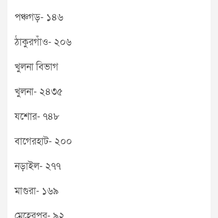
পঞ্চগড়- ১৪৬
ঠাকুরগাঁও- ২০৬
খুলনা বিভাগ
খুলনা- ২৪৩৫
যশোর- ৭৪৮
বাগেরহাট- ২০০
নড়াইল- ২৭৭
মাগুরা- ১৬৯
মেহেরপুর- ৯২