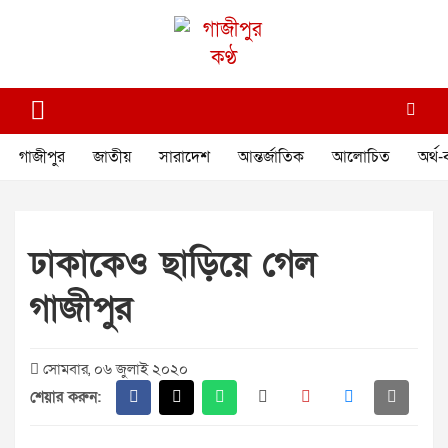
Skip
to
content
গাজীপুর কণ্ঠ
গণমানুষের কণ্ঠ
গাজীপুর
জাতীয়
সারাদেশ
আন্তর্জাতিক
আলোচিত
অর্থ-
ঢাকাকেও ছাড়িয়ে গেল
গাজীপুর
সোমবার, ০৬ জুলাই ২০২০
শেয়ার করুন: