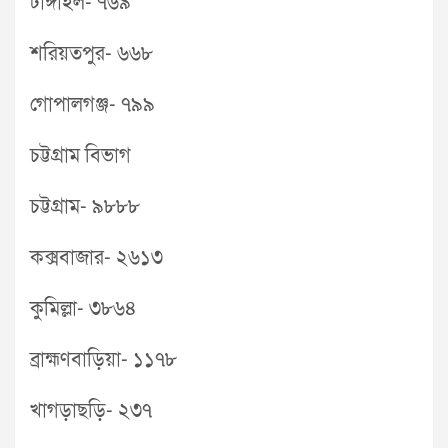
টাঙ্গাইল- ৭৬৯
শরিয়তপুর- ৬৬৮
গোপালগঞ্জ- ৭৯৯
চট্টগ্রাম বিভাগ
চট্টগ্রাম- ৯৮৮৮
কক্সবাজার- ২৬১৩
কুমিল্লা- ৩৮৬৪
ব্রাহ্মণবাড়িয়া- ১১৭৮
খাগড়াছড়ি- ২৩৭