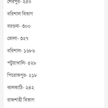
শেরপুর- ২৫০
বরিশাল বিভাগ
বরগুনা- ৩০০
ভোলা- ৩২৭
বরিশাল- ১৬৮৬
পটুয়াখালি- ৫২৮
পিরোজপুর- ২১৮
ঝালকাঠি- ২৪২
রাজশাহী বিভাগ