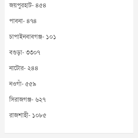
জয়পুরহাট- ৪৫৪
পাবনা- ৪৭৪
চাপাইনবাবগঞ্জ- ১০১
বগুড়া- ৩৩০৭
নাটোর- ২৪৪
নওগাঁ- ৫৫৯
সিরাজগঞ্জ- ৬২৭
রাজশাহী- ১০৮৫