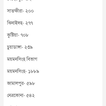
সাতক্ষীরা- ২০০
ঝিনাইদহ- ২৭৭
কুষ্টিয়া- ৭০৮
চুয়াডাঙ্গা- ২৩৯
ময়মনসিংহ বিভাগ
ময়মনসিংহ- ১৮৮৯
জামালপুর- ৫৯৮
নেত্রকোনা- ৫৪২