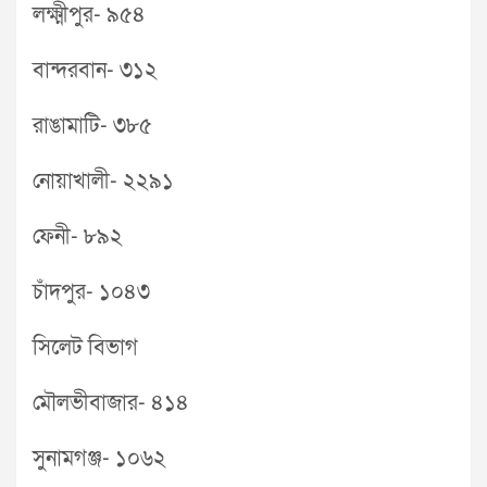
লক্ষ্মীপুর- ৯৫৪
বান্দরবান- ৩১২
রাঙামাটি- ৩৮৫
নোয়াখালী- ২২৯১
ফেনী- ৮৯২
চাঁদপুর- ১০৪৩
সিলেট বিভাগ
মৌলভীবাজার- ৪১৪
সুনামগঞ্জ- ১০৬২