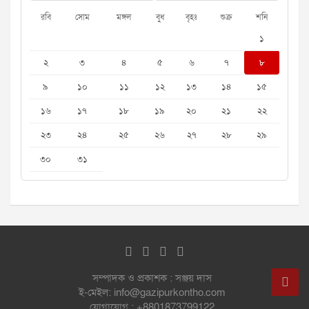
রবি
সোম
মঙ্গল
বুধ
বৃহঃ
শুক্র
শনি
১
২
৩
৪
৫
৬
৭
৮
৯
১০
১১
১২
১৩
১৪
১৫
১৬
১৭
১৮
১৯
২০
২১
২২
২৩
২৪
২৫
২৬
২৭
২৮
২৯
৩০
৩১
সম্পাদক ও প্রকাশক : সঞ্জয় দাস
ই-মেইল: info@gazipurkontho.com
যোগাযোগ : +8801873799122