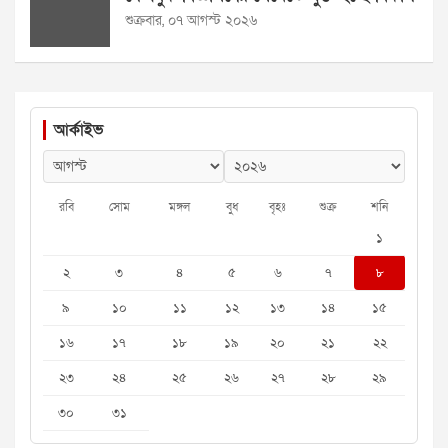
শুক্রবার, ০৭ আগস্ট ২০২৬
আর্কাইভ
রবি
সোম
মঙ্গল
বুধ
বৃহঃ
শুক্র
শনি
১
২
৩
৪
৫
৬
৭
৮
৯
১০
১১
১২
১৩
১৪
১৫
১৬
১৭
১৮
১৯
২০
২১
২২
২৩
২৪
২৫
২৬
২৭
২৮
২৯
৩০
৩১