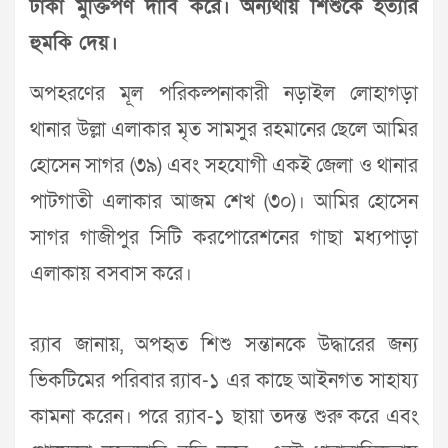
টাকা মুক্তিপণ দাবি করে। অন্যথায় শিশুকে হত্যার
হুমকি দেয়।
অপহরণের মূল পরিকল্পনাকারী নড়াইল লোহাগড়া
থানার উল্লা এলাকার মৃত সামসুর রহমানের ছেলে আমির
হোসেন সাগর (৩৯) এবং সহযোগী একই জেলা ও থানার
পাটগাতী এলাকার আজম শেখ (৩০)। আমির হোসেন
সাগর গাজীপুর সিটি করপোরেশনের গাছা মধ্যপাড়া
এলাকায় বসবাস করে।
র‌্যাব জানায়, অপহৃত শিশু সন্তানকে উদ্ধারের জন্য
ভিকটিমের পরিবার র‌্যাব-১ এর কাছে আইনগত সাহায্য
কামনা করেন। পরে র‌্যাব-১ ছায়া তদন্ত শুরু করে এবং