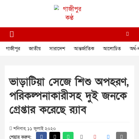
Skip
to
content
গাজীপুর কণ্ঠ
গণমানুষের কণ্ঠ
গাজীপুর
জাতীয়
সারাদেশ
আন্তর্জাতিক
আলোচিত
অর্থ-
ভাড়াটিয়া সেজে শিশু অপহরণ,
পরিকল্পনাকারীসহ দুই জনকে
গ্রেপ্তার করেছে র‌্যাব
শনিবার, ১১ জুলাই ২০২০
শেয়ার করুন: