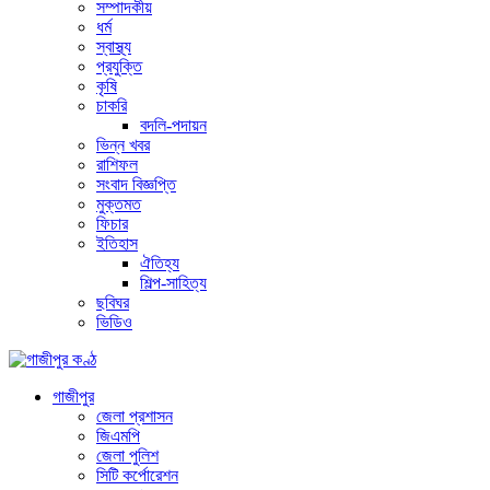
সম্পাদকীয়
ধর্ম
স্বাস্থ্য
প্রযুক্তি
কৃষি
চাকরি
বদলি-পদায়ন
ভিন্ন খবর
রাশিফল
সংবাদ বিজ্ঞপ্তি
মুক্তমত
ফিচার
ইতিহাস
ঐতিহ্য
শিল্প-সাহিত্য
ছবিঘর
ভিডিও
গাজীপুর
জেলা প্রশাসন
জিএমপি
জেলা পুলিশ
সিটি কর্পোরেশন