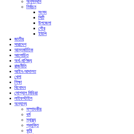
অনুসন্ধান
নির্বাচন
সংসদ
সিটি
উপজেলা
পৌর
ইউপি
জাতীয়
সারাদেশ
আন্তর্জাতিক
আলোচিত
অর্থ-বাণিজ্য
রাজনীতি
আইন-আদালত
খেলা
শিক্ষা
বিনোদন
সোশ্যাল মিডিয়া
লাইফস্টাইল
অন্যান্য
সম্পাদকীয়
ধর্ম
স্বাস্থ্য
প্রযুক্তি
কৃষি