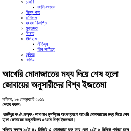
চাকরি
বদলি-পদায়ন
ভিন্ন খবর
রাশিফল
সংবাদ বিজ্ঞপ্তি
মুক্তমত
ফিচার
ইতিহাস
ঐতিহ্য
শিল্প-সাহিত্য
ছবিঘর
ভিডিও
আখেরি মোনাজাতের মধ্য দিয়ে শেষ হলো
জোবায়ের অনুসারীদের বিশ্ব ইজতেমা
শনিবার, ১৬ ফেব্রুয়ারি ২০১৯
শেয়ার করুন:
গাজীপুর কণ্ঠ ডেস্ক :
লাখ লাখ মুসল্লির অংশগ্রহণে আখেরি মোনাজাতের মধ্য দিয়ে শেষ
হলো জোবায়ের অনুসারীদের ৫৪তম বিশ্ব ইজতেমা।
শনিবার সকাল ১০টা ৪২ মিনিটে এ মোনাজাত শুরু হয়ে বেলা ১১টা ৬ মিনিটে পর্যন্ত চলে