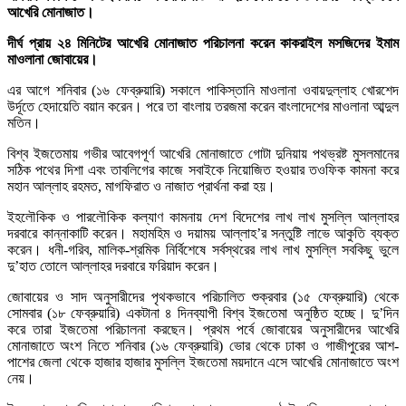
আখেরি মোনাজাত।
দীর্ঘ প্রায় ২৪ মিনিটের আখেরি মোনাজাত পরিচালনা করেন কাকরাইল মসজিদের ইমাম
মাওলানা জোবায়ের।
এর আগে শনিবার (১৬ ফেব্রুয়ারি) সকালে পাকিস্তানি মাওলানা ওবায়দুল্লাহ খোরশেদ
উর্দূতে হেদায়েতি বয়ান করেন। পরে তা বাংলায় তরজমা করেন বাংলাদেশের মাওলানা আব্দুল
মতিন।
বিশ্ব ইজতেমায় গভীর আবেগপূর্ণ আখেরি মোনাজাতে গোটা দুনিয়ায় পথভ্রষ্ট মুসলমানের
সঠিক পথের দিশা এবং তাবলিগের কাজে সবাইকে নিয়োজিত হওয়ার তওফিক কামনা করে
মহান আল্লাহ রহমত, মাগফিরাত ও নাজাত প্রার্থনা করা হয়।
ইহলৌকিক ও পারলৌকিক কল্যাণ কামনায় দেশ বিদেশের লাখ লাখ মুসল্লি আল্লাহর
দরবারে কান্নাকাটি করেন। মহামহিম ও দয়াময় আল্লাহ’র সন্তুষ্টি লাভে আকুতি ব্যক্ত
করেন। ধনী-গরিব, মালিক-শ্রমিক নির্বিশেষে সর্বস্থরের লাখ লাখ মুসল্লি সবকিছু ভুলে
দু’হাত তোলে আল্লাহর দরবারে ফরিয়াদ করেন।
জোবায়ের ও সাদ অনুসারীদের পৃথকভাবে পরিচালিত শুক্রবার (১৫ ফেব্রুয়ারি) থেকে
সোমবার (১৮ ফেব্রুয়ারি) একটানা ৪ দিনব্যাপী বিশ্ব ইজতেমা অনুষ্ঠিত হচ্ছে। দু’দিন
করে তারা ইজতেমা পরিচালনা করছেন। প্রথম পর্বে জোবায়ের অনুসারীদের আখেরি
মোনাজাতে অংশ নিতে শনিবার (১৬ ফেব্রুয়ারি) ভোর থেকে ঢাকা ও গাজীপুরের আশ-
পাশের জেলা থেকে হাজার হাজার মুসল্লি ইজতেমা ময়দানে এসে আখেরি মোনাজাতে অংশ
নেয়।