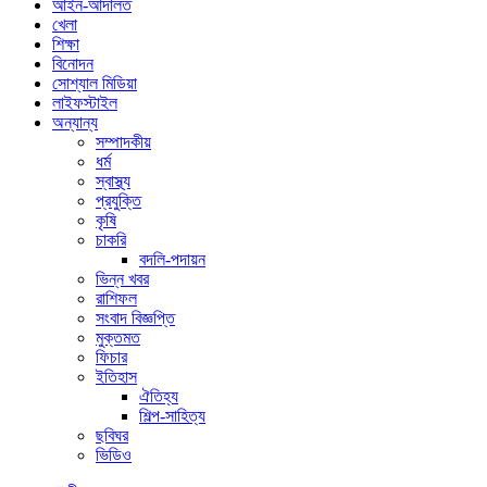
আইন-আদালত
খেলা
শিক্ষা
বিনোদন
সোশ্যাল মিডিয়া
লাইফস্টাইল
অন্যান্য
সম্পাদকীয়
ধর্ম
স্বাস্থ্য
প্রযুক্তি
কৃষি
চাকরি
বদলি-পদায়ন
ভিন্ন খবর
রাশিফল
সংবাদ বিজ্ঞপ্তি
মুক্তমত
ফিচার
ইতিহাস
ঐতিহ্য
শিল্প-সাহিত্য
ছবিঘর
ভিডিও