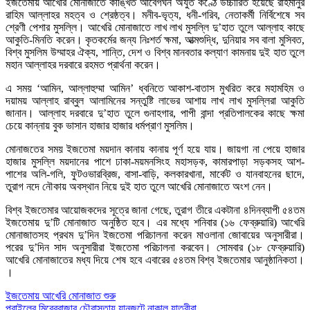
ইজতেমায় আখেরি মোনাজাতে কাঙ্খিত আবেগঘন অযুত কণ্ঠে উচ্চারিত হয়েছে রাহমানুর
রাহিম আল্লাহর মহত্ব ও শ্রেষ্ঠত্ব। মনীব-ভৃত্য, ধনী-গরিব, নেতাকর্মী নির্বিশেষে সব
শ্রেণী পেশার মুসল্লি। আখেরি মোনাজাতে লাখ লাখ মুসল্লি দু’হাত তুলে আল্লাহ কাছে
আকুতি-মিনতি করেন। কৃতকর্মের জন্য নিঃশর্ত ক্ষমা, আত্মশুদ্ধি, দুনিয়ার সব বালা মুসিবত,
বিশ্ব মুসলিম উম্মাহর ঐক্য, শান্তি, দেশ ও বিশ্ব মানবতার কল্যাণ কামনায় দুই হাত তুলে
মহান আল্লাহর দরবারে রহমত প্রার্থনা করেন।
এ সময় ‘আমিন, আল্লাহুম্মা আমিন’ ধ্বনিতে আকাশ-বাতাস মুখরিত করে মহামহিম ও
দয়াময় আল্লাহ রাব্বুল আলামিনের সন্তুষ্টি লাভের আশায় লাখ লাখ মুসল্লিরা আকুতি
জানান। আল্লাহ দরবারে দু’হাত তুলে গুনাহগার, পাপী বান্দা প্রতিপালকের কাছে ক্ষমা
চেয়ে কান্নায় বুক ভাসান হাজার হাজার ধর্মপ্রাণ মুসলিম।
মোনাজতের সময় ইজতেমা ময়দান কানায় কানায় পূর্ণ হয়ে যায়। জায়গা না পেয়ে হাজার
হাজার মুসল্লি ময়দানের পাশে ঢাকা-ময়মনসিংহ মহাসড়ক, কামারপাড়া সড়কসহ আশ-
পাশের অলি-গলি, ফুটওভারব্রিজ, বাসা-বাড়ি, কলকারখানা, মার্কেট ও যানবাহনের ছাদে,
তুরাগ নদে নৌকায় অবস্থান নিয়ে দুই হাত তুলে আখেরি মোনাজাতে অংশ নেন।
বিশ্ব ইজতেমার আয়োজকদের সূত্রে জানা গেছে, তুরাগ তীরে একটানা ৪দিনব্যাপী ৫৪তম
ইজতেমায় দু’টি মোনাজাত অনুষ্ঠিত হবে। এর মধ্যে শনিবার (১৬ ফেব্রুয়ারি) আখেরি
মোনাজাতসহ প্রথম দু’দিন ইজতেমা পরিচালনা করেন মাওলানা জোবায়ের অনুসারীরা।
পরের দু’দিন সাদ অনুসারীরা ইজতেমা পরিচালনা করবেন। সোমবার (১৮ ফেব্রুয়ারি)
আখেরি মোনাজাতের মধ্য দিয়ে শেষ হবে এবারের ৫৪তম বিশ্ব ইজতেমার আনুষ্ঠানিকতা।
।
Post
ইজতেমায় আখেরি মোনাজাত শুরু
পূবাইলের মিরেরবাজার চৌরাস্তায় যানজটে নাকাল যাত্রীরা