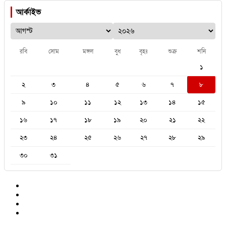
আর্কাইভ
রবি
সোম
মঙ্গল
বুধ
বৃহঃ
শুক্র
শনি
১
২
৩
৪
৫
৬
৭
৮
৯
১০
১১
১২
১৩
১৪
১৫
১৬
১৭
১৮
১৯
২০
২১
২২
২৩
২৪
২৫
২৬
২৭
২৮
২৯
৩০
৩১