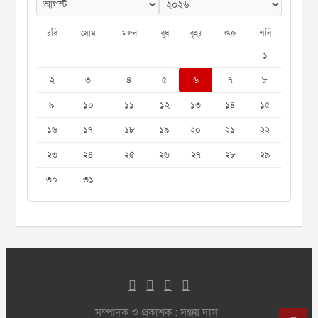
রবি
সোম
মঙ্গল
বুধ
বৃহঃ
শুক্র
শনি
১
২
৩
৪
৫
৬
৭
৮
৯
১০
১১
১২
১৩
১৪
১৫
১৬
১৭
১৮
১৯
২০
২১
২২
২৩
২৪
২৫
২৬
২৭
২৮
২৯
৩০
৩১
সম্পাদক ও প্রকাশক : সঞ্জয় দাস