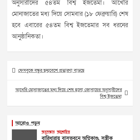
অনুসারীদের ৫৪তম বিশ্ব ইজতেমা। আখেরি
মোনাজাতের মধ্য দিয়ে সোমবার (১৮ ফেব্রুয়ারি) শেষ
হবে এবারের ৫৪তম বিশ্ব ইজতেমার সব ধরনের
আনুষ্ঠানিকতা।
Post
ফেসবুকে বন্ধুর ছদ্মবেশে প্রতারণা বাড়ছে
navigation
আখেরি মোনাজাতের মধ্য দিয়ে শেষ হলো জোবায়ের অনুসারীদের
বিশ্ব ইজতেমা
আরোও পড়ুন
অনুসন্ধান
আলোচিত
বারিধারায় বাসভবনে অগ্নিকাণ্ড, সস্ত্রীক