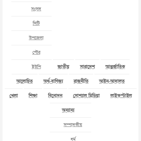
সংসদ
সিটি
উপজেলা
পৌর
ইউপি
জাতীয়
সারাদেশ
আন্তর্জাতিক
আলোচিত
অর্থ-বাণিজ্য
রাজনীতি
আইন-আদালত
খেলা
শিক্ষা
বিনোদন
সোশ্যাল মিডিয়া
লাইফস্টাইল
অন্যান্য
সম্পাদকীয়
ধর্ম