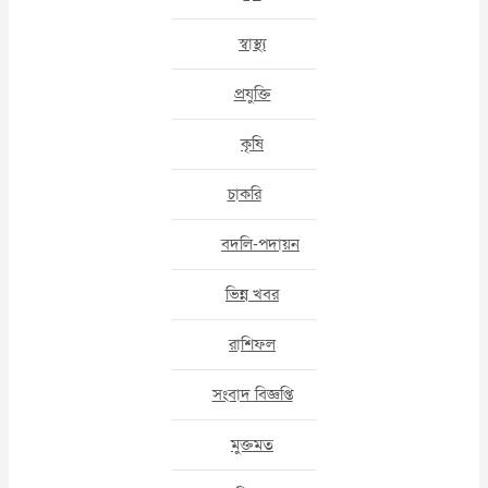
স্বাস্থ্য
প্রযুক্তি
কৃষি
চাকরি
বদলি-পদায়ন
ভিন্ন খবর
রাশিফল
সংবাদ বিজ্ঞপ্তি
মুক্তমত