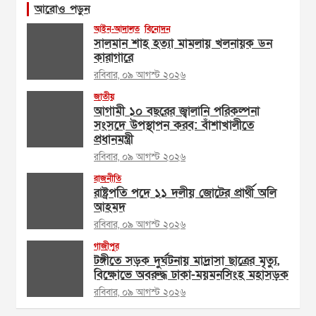
আরোও পড়ুন
আইন-আদালত
বিনোদন
সালমান শাহ হত্যা মামলায় খলনায়ক ডন
কারাগারে
রবিবার, ০৯ আগস্ট ২০২৬
জাতীয়
আগামী ১০ বছরের জ্বালানি পরিকল্পনা
সংসদে উপস্থাপন করব: বাঁশাখালীতে
প্রধানমন্ত্রী
রবিবার, ০৯ আগস্ট ২০২৬
রাজনীতি
রাষ্ট্রপতি পদে ১১ দলীয় জোটের প্রার্থী অলি
আহমদ
রবিবার, ০৯ আগস্ট ২০২৬
গাজীপুর
টঙ্গীতে সড়ক দুর্ঘটনায় মাদ্রাসা ছাত্রের মৃত্যু,
বিক্ষোভে অবরুদ্ধ ঢাকা-ময়মনসিংহ মহাসড়ক
রবিবার, ০৯ আগস্ট ২০২৬