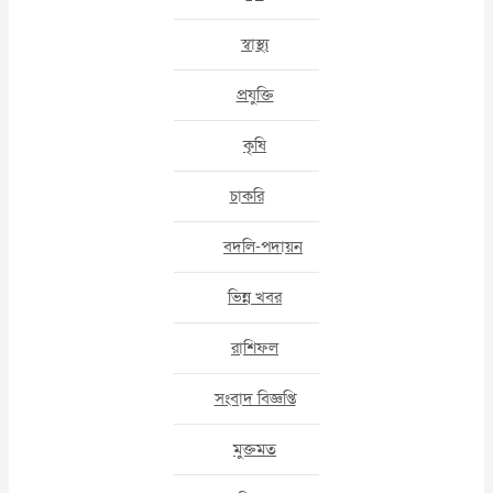
স্বাস্থ্য
প্রযুক্তি
কৃষি
চাকরি
বদলি-পদায়ন
ভিন্ন খবর
রাশিফল
সংবাদ বিজ্ঞপ্তি
মুক্তমত