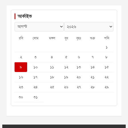
আর্কাইভ
রবি
সোম
মঙ্গল
বুধ
বৃহঃ
শুক্র
শনি
১
২
৩
৪
৫
৬
৭
৮
৯
১০
১১
১২
১৩
১৪
১৫
১৬
১৭
১৮
১৯
২০
২১
২২
২৩
২৪
২৫
২৬
২৭
২৮
২৯
৩০
৩১