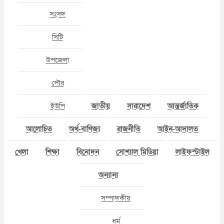
সংসদ
সিটি
উপজেলা
পৌর
ইউপি
জাতীয়
সারাদেশ
আন্তর্জাতিক
আলোচিত
অর্থ-বাণিজ্য
রাজনীতি
আইন-আদালত
খেলা
শিক্ষা
বিনোদন
সোশ্যাল মিডিয়া
লাইফস্টাইল
অন্যান্য
সম্পাদকীয়
ধর্ম