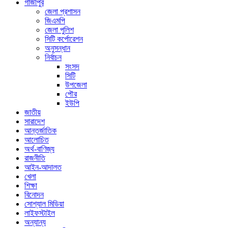
গাজীপুর
জেলা প্রশাসন
জিএমপি
জেলা পুলিশ
সিটি কর্পোরেশন
অনুসন্ধান
নির্বাচন
সংসদ
সিটি
উপজেলা
পৌর
ইউপি
জাতীয়
সারাদেশ
আন্তর্জাতিক
আলোচিত
অর্থ-বাণিজ্য
রাজনীতি
আইন-আদালত
খেলা
শিক্ষা
বিনোদন
সোশ্যাল মিডিয়া
লাইফস্টাইল
অন্যান্য