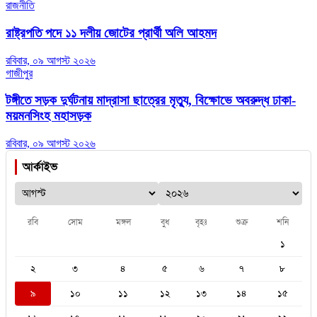
রাজনীতি
রাষ্ট্রপতি পদে ১১ দলীয় জোটের প্রার্থী অলি আহমদ
রবিবার, ০৯ আগস্ট ২০২৬
গাজীপুর
টঙ্গীতে সড়ক দুর্ঘটনায় মাদ্রাসা ছাত্রের মৃত্যু, বিক্ষোভে অবরুদ্ধ ঢাকা-
ময়মনসিংহ মহাসড়ক
রবিবার, ০৯ আগস্ট ২০২৬
আর্কাইভ
রবি
সোম
মঙ্গল
বুধ
বৃহঃ
শুক্র
শনি
১
২
৩
৪
৫
৬
৭
৮
৯
১০
১১
১২
১৩
১৪
১৫