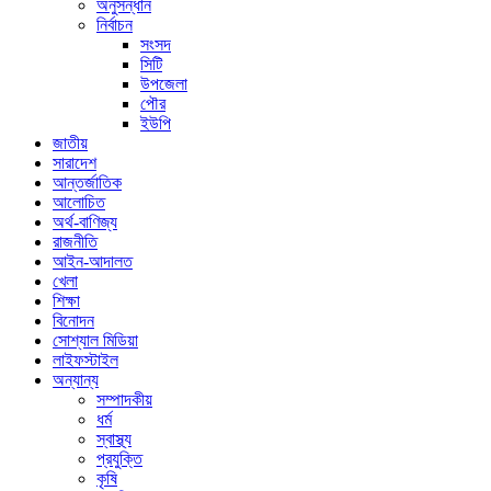
অনুসন্ধান
নির্বাচন
সংসদ
সিটি
উপজেলা
পৌর
ইউপি
জাতীয়
সারাদেশ
আন্তর্জাতিক
আলোচিত
অর্থ-বাণিজ্য
রাজনীতি
আইন-আদালত
খেলা
শিক্ষা
বিনোদন
সোশ্যাল মিডিয়া
লাইফস্টাইল
অন্যান্য
সম্পাদকীয়
ধর্ম
স্বাস্থ্য
প্রযুক্তি
কৃষি