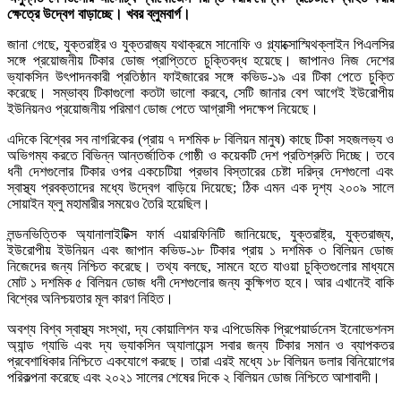
ক্ষেত্রে উদ্বেগ বাড়াচ্ছে। খবর ব্লুমবার্গ।
জানা গেছে, যুক্তরাষ্ট্র ও যুক্তরাজ্য যথাক্রমে সানোফি ও গ্ল্যাক্সোস্মিথক্লাইন পিএলসির
সঙ্গে প্রয়োজনীয় টিকার ডোজ প্রাপ্তিতে চুক্তিবদ্ধ হয়েছে। জাপানও নিজ দেশের
ভ্যাকসিন উৎপাদনকারী প্রতিষ্ঠান ফাইজারের সঙ্গে কভিড-১৯ এর টিকা পেতে চুক্তি
করেছে। সম্ভাব্য টিকাগুলো কতটা ভালো করবে, সেটি জানার বেশ আগেই ইউরোপীয়
ইউনিয়নও প্রয়োজনীয় পরিমাণ ডোজ পেতে আগ্রাসী পদক্ষেপ নিয়েছে।
এদিকে বিশ্বের সব নাগরিকের (প্রায় ৭ দশমিক ৮ বিলিয়ন মানুষ) কাছে টিকা সহজলভ্য ও
অভিগম্য করতে বিভিন্ন আন্তর্জাতিক গোষ্ঠী ও কয়েকটি দেশ প্রতিশ্রুতি দিচ্ছে। তবে
ধনী দেশগুলোর টিকার ওপর একচেটিয়া প্রভাব বিস্তারের চেষ্টা দরিদ্র দেশগুলো এবং
স্বাস্থ্য প্রবক্তাদের মধ্যে উদ্বেগ বাড়িয়ে দিয়েছে; ঠিক এমন এক দৃশ্য ২০০৯ সালে
সোয়াইন ফ্লু মহামারীর সময়েও তৈরি হয়েছিল।
লন্ডনভিত্তিক অ্যানালাইটিক্স ফার্ম এয়ারফিনিটি জানিয়েছে, যুক্তরাষ্ট্র, যুক্তরাজ্য,
ইউরোপীয় ইউনিয়ন এবং জাপান কভিড-১৮ টিকার প্রায় ১ দশমিক ৩ বিলিয়ন ডোজ
নিজেদের জন্য নিশ্চিত করেছে। তথ্য বলছে, সামনে হতে যাওয়া চুক্তিগুলোর মাধ্যমে
মোট ১ দশমিক ৫ বিলিয়ন ডোজ ধনী দেশগুলোর জন্য কুক্ষিগত হবে। আর এখানেই বাকি
বিশ্বের অনিশ্চয়তার মূল কারণ নিহিত।
অবশ্য বিশ্ব স্বাস্থ্য সংস্থা, দ্য কোয়ালিশন ফর এপিডেমিক প্রিপেয়ার্ডনেস ইনোভেশনস
অ্যান্ড গ্যাভি এবং দ্য ভ্যাকসিন অ্যালায়েন্স সবার জন্য টিকার সমান ও ব্যাপকতর
প্রবেশাধিকার নিশ্চিতে একযোগে করছে। তারা এরই মধ্যে ১৮ বিলিয়ন ডলার বিনিয়োগের
পরিকল্পনা করেছে এবং ২০২১ সালের শেষের দিকে ২ বিলিয়ন ডোজ নিশ্চিতে আশাবাদী।