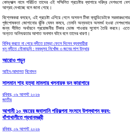
কোভ্যাক্স নামে পরিচিত তাদের এই সম্মিলিত প্রচেষ্টার ব্যাপারে দরিদ্র দেশগুলো বেশ
আগ্রহ দেখাচ্ছে বলে জানা গেছে।
বিশ্লেষকরা বলছেন, এই প্রচেষ্টা এগিয়ে গেলে অসফল টিকা ক্যান্ডিডেটকে সরকারগুলোর
পৃষ্ঠপোষকতা জোগানোর ঝুঁকি যেমন কমবে, তেমনি অন্যভাবে অসমর্থ হওয়া দেশগুলোর
জন্য সীমিত অর্থায়নে প্রয়োজনীয় টিকার ডোজ পাওয়ার সুযোগ তৈরি করবে। এতে
অন্তত অনিশ্চয়তার আপাত অবসান ঘটবে বলে তাদের ধারণা।
Post
বিক্রি করতে না পেরে নদীতে চামড়া ফেলে দিলেন ব্যবসায়ীরা
ধনু নদীতে নৌকাডুবি : নববধূসহ নিখোঁজ ৩ জনের লাশ উদ্ধার
navigation
আরোও পড়ুন
আইন-আদালত
বিনোদন
সালমান শাহ হত্যা মামলায় খলনায়ক ডন কারাগারে
রবিবার, ০৯ আগস্ট ২০২৬
জাতীয়
আগামী ১০ বছরের জ্বালানি পরিকল্পনা সংসদে উপস্থাপন করব:
বাঁশাখালীতে প্রধানমন্ত্রী
রবিবার, ০৯ আগস্ট ২০২৬