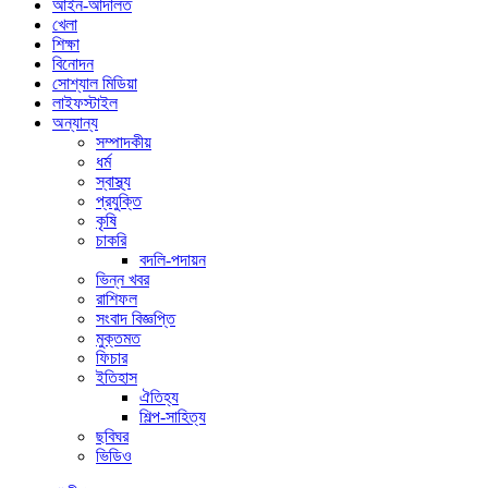
আইন-আদালত
খেলা
শিক্ষা
বিনোদন
সোশ্যাল মিডিয়া
লাইফস্টাইল
অন্যান্য
সম্পাদকীয়
ধর্ম
স্বাস্থ্য
প্রযুক্তি
কৃষি
চাকরি
বদলি-পদায়ন
ভিন্ন খবর
রাশিফল
সংবাদ বিজ্ঞপ্তি
মুক্তমত
ফিচার
ইতিহাস
ঐতিহ্য
শিল্প-সাহিত্য
ছবিঘর
ভিডিও