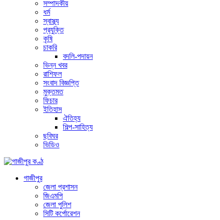
সম্পাদকীয়
ধর্ম
স্বাস্থ্য
প্রযুক্তি
কৃষি
চাকরি
বদলি-পদায়ন
ভিন্ন খবর
রাশিফল
সংবাদ বিজ্ঞপ্তি
মুক্তমত
ফিচার
ইতিহাস
ঐতিহ্য
শিল্প-সাহিত্য
ছবিঘর
ভিডিও
গাজীপুর
জেলা প্রশাসন
জিএমপি
জেলা পুলিশ
সিটি কর্পোরেশন