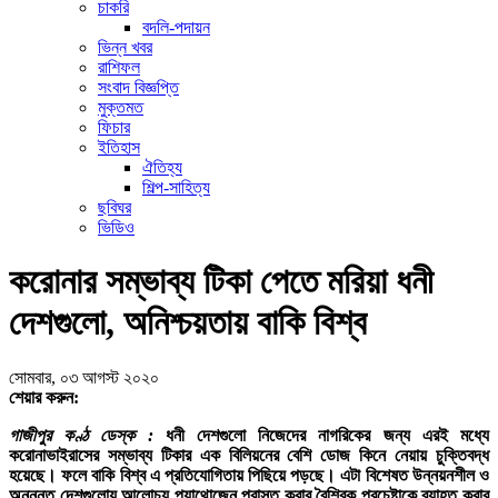
চাকরি
বদলি-পদায়ন
ভিন্ন খবর
রাশিফল
সংবাদ বিজ্ঞপ্তি
মুক্তমত
ফিচার
ইতিহাস
ঐতিহ্য
শিল্প-সাহিত্য
ছবিঘর
ভিডিও
করোনার সম্ভাব্য টিকা পেতে মরিয়া ধনী
দেশগুলো, অনিশ্চয়তায় বাকি বিশ্ব
সোমবার, ০৩ আগস্ট ২০২০
শেয়ার করুন:
গাজীপুর কণ্ঠ ডেস্ক :
ধনী দেশগুলো নিজেদের নাগরিকের জন্য এরই মধ্যে
করোনাভাইরাসের সম্ভাব্য টিকার এক বিলিয়নের বেশি ডোজ কিনে নেয়ায় চুক্তিবদ্ধ
হয়েছে। ফলে বাকি বিশ্ব এ প্রতিযোগিতায় পিছিয়ে পড়ছে। এটা বিশেষত উন্নয়নশীল ও
অনুন্নত দেশগুলোয় আলোচ্য প্যাথোজেন পরাস্ত করার বৈশ্বিক প্রচেষ্টাকে ব্যাহত করার