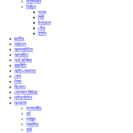
অনুসন্ধান
নির্বাচন
সংসদ
সিটি
উপজেলা
পৌর
ইউপি
জাতীয়
সারাদেশ
আন্তর্জাতিক
আলোচিত
অর্থ-বাণিজ্য
রাজনীতি
আইন-আদালত
খেলা
শিক্ষা
বিনোদন
সোশ্যাল মিডিয়া
লাইফস্টাইল
অন্যান্য
সম্পাদকীয়
ধর্ম
স্বাস্থ্য
প্রযুক্তি
কৃষি