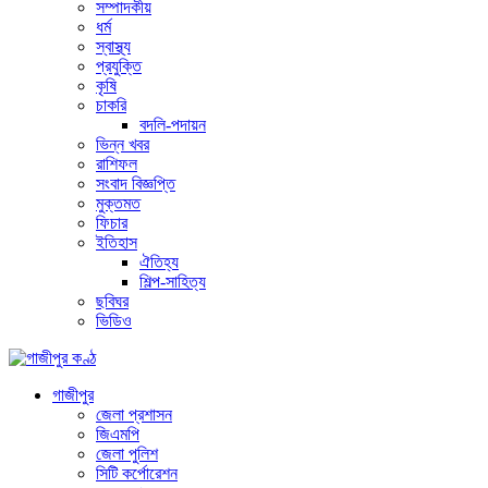
সম্পাদকীয়
ধর্ম
স্বাস্থ্য
প্রযুক্তি
কৃষি
চাকরি
বদলি-পদায়ন
ভিন্ন খবর
রাশিফল
সংবাদ বিজ্ঞপ্তি
মুক্তমত
ফিচার
ইতিহাস
ঐতিহ্য
শিল্প-সাহিত্য
ছবিঘর
ভিডিও
গাজীপুর
জেলা প্রশাসন
জিএমপি
জেলা পুলিশ
সিটি কর্পোরেশন