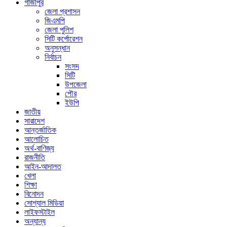
গাজীপুর
জেলা প্রশাসন
জিএমপি
জেলা পুলিশ
সিটি কর্পোরেশন
অনুসন্ধান
নির্বাচন
সংসদ
সিটি
উপজেলা
পৌর
ইউপি
জাতীয়
সারাদেশ
আন্তর্জাতিক
আলোচিত
অর্থ-বাণিজ্য
রাজনীতি
আইন-আদালত
খেলা
শিক্ষা
বিনোদন
সোশ্যাল মিডিয়া
লাইফস্টাইল
অন্যান্য