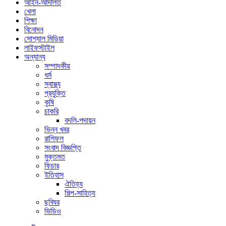
আইন-আদালত
খেলা
শিক্ষা
বিনোদন
সোশ্যাল মিডিয়া
লাইফস্টাইল
অন্যান্য
সম্পাদকীয়
ধর্ম
স্বাস্থ্য
প্রযুক্তি
কৃষি
চাকরি
বদলি-পদায়ন
ভিন্ন খবর
রাশিফল
সংবাদ বিজ্ঞপ্তি
মুক্তমত
ফিচার
ইতিহাস
ঐতিহ্য
শিল্প-সাহিত্য
ছবিঘর
ভিডিও