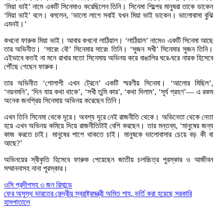
‘মিয়া ভাই’ নামে একটি সিনেমাও করেছিলেন তিনি। সিনেমা শিল্পের মানুষরা তাকে ডাকেন
‘মিয়া ভাই’ বলে। বললেন, ‘ভালো লাগে সবাই যখন মিয়া ভাই ডাকেন। ভালোবাসা বুঝি
এমনই।’
কখনো ফারুক মিয়া ভাই। আবার কখনো লাঠিয়াল। ‘লাঠিয়াল’ নামেও একটি সিনেমা আছে
তার অভিনীত। ‘সারেং বৌ’ সিনেমার সারেং তিনি। ‘সুজন সখী’ সিনেমার সুজন তিনি।
এইভাবে কতই না মনে রাখার মতো সিনেমায় অভিনয় করে বাঙালির ঘরে-ঘরে নায়ক হিসেবে
পৌঁছে গেছেন ফারুক।
তার অভিনীত ‘গোলাপী এখন ট্রেনে’ একটি স্মরণীয় সিনেমা। ‘আলোর মিছিল’,
‘নয়নমনি’, ‘দিন যায় কথা থাকে’, ‘সখী তুমি কার’, ‘কথা দিলাম’, ‘সূর্য গ্রহণ’— এ রকম
অনেক জনপ্রিয় সিনেমায় অভিনয় করেছেন তিনি।
এখন তিনি সিনেমা থেকে দূরে। অবশ্য দূরে নেই রাজনীতি থেকে। অভিনেতা থেকে নেতা
হয়ে এখন অভিনয় কমিয়ে দিয়ে রাজনীতিটাই বেশি করছেন। তার মন্তব্য, ‘মানুষের জন্য
কাজ করতে চাই। মানুষের পাশে থাকতে চাই। মানুষকে ভালোবাসার চেয়ে বড় কী বা
আছে?’
অভিনয়ের স্বীকৃতি হিসেবে ফারুক পেয়েছেন জাতীয় চলচ্চিত্র পুরস্কার ও আজীবন
সম্মাননাসহ নানা পুরস্কার।
Post
ওসি প্রদীপসহ ৩ জন রিমান্ডে
ফের অসুস্থ ভারতের কেন্দ্রীয় স্বরাষ্ট্রমন্ত্রী অমিত শাহ, ভর্তি করা হয়েছে সরকারি
navigation
হাসপাতালে