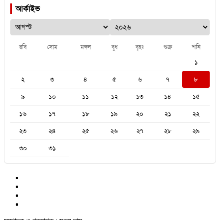
আর্কাইভ
রবি
সোম
মঙ্গল
বুধ
বৃহঃ
শুক্র
শনি
১
২
৩
৪
৫
৬
৭
৮
৯
১০
১১
১২
১৩
১৪
১৫
১৬
১৭
১৮
১৯
২০
২১
২২
২৩
২৪
২৫
২৬
২৭
২৮
২৯
৩০
৩১