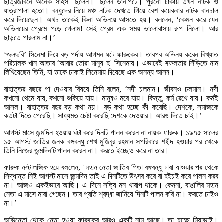
ছাত্রজীবনে অনেক সাহসী ছিলেন। ছিলেন ডানপিটে। পুরনো ঢাকায় তখন নাটক ও
যাত্রাপালা হতো। বন্ধুদের নিয়ে মঞ্চ নাটক দেখতে গিয়ে বেশ কয়েকবার নাটক বানচাল
করে দিয়েছেন। অথচ তাকেই কিনা অভিনয়ে আসতে হয়। বললেন, ‘কেমন করে যেন
অভিনয়ের প্রেমে পড়ে গেলাম! সেই প্রেম এক সময় ভালোবাসায় রূপ নিলো। আর
ছাড়তে পারলাম না।’
‘জলছবি’ সিনেমা দিয়ে বড় পর্দায় আগমন ঘটে ফারুকের। তারপর অভিনয় করেন বিখ্যাত
পরিচালক খান আতার ‘আবার তোরা মানুষ হ’ সিনেমায়। এভাবেই সফলতার সিঁড়িতে নাম
লিখিয়েছেন তিনি, যা তাকে ঢাকাই সিনেমায় দিয়েছে এক অনন্য আসন।
বাহাত্তর বছরে পা দেওয়ার বিষয়ে তিনি বলেন, ‘নদী চলমান। জীবনও চলমান। নদী
কখনো থেমে যায়, কখনো শুকিয়ে যায়। মানুষও মরে যায়। কিন্তু, কর্ম রেখে যায়। কর্মই
আসল। বাহাত্তর বছর বড় কথা নয়। বড় কথা হচ্ছে কী করেছি। দেশকে, সমাজকে
কতটা দিতে পেরেছি। সাধ্যমত চেষ্টা করেছি দেশকে দেওয়ার। আরও দিতে চাই।’
আগস্ট মাসে জন্মদিন হওয়ায় ঘটা করে দিনটি পালন করেন না নায়ক ফারুক। ১৯৭৫ সালের
১৫ আগস্ট জাতির জনক বঙ্গবন্ধু শেখ মুজিবুর রহমান সপরিবারে শহীদ হওয়ার পর থেকে
তিনি নিজের জন্মদিনটি পালন করেন না। করতে ইচ্ছেও করে না তার।
ফারুক নস্টালজিক হয়ে বললেন, ‘মহান নেতা জাতির পিতা বঙ্গবন্ধু মারা যাওয়ার পর থেকে
সিদ্ধান্ত নিই আগস্ট মাসে জন্মদিন তাই এ দিনটিতে উৎসব করে বা হইচই করে পালন করব
না। আজও একইভাবে আছি। এ দিনে সত্যি মন খারাপ থাকে। কেননা, বাঙালির মহান
নেতা এ মাসে মারা গেছেন। তার প্রতি শ্রদ্ধা জানিয়ে দিনটি পালন করি না। করতে চাইও
না।’
অভিনেতা থেকে নেতা হওয়া ফারুকের আরও একটি নাম আছে। তা হচ্ছে মিয়াভাই।