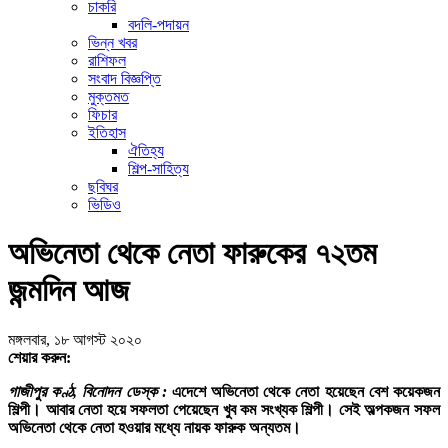
চাকরি
বদলি-পদায়ন
ভিন্ন খবর
রাশিফল
সংবাদ বিজ্ঞপ্তি
মুক্তমত
ফিচার
ইতিহাস
ঐতিহ্য
শিল্প-সাহিত্য
ছবিঘর
ভিডিও
অভিনেতা থেকে নেতা ফারুকের ৭২তম
জন্মদিন আজ
মঙ্গলবার, ১৮ আগস্ট ২০২০
শেয়ার করুন:
গাজীপুর কণ্ঠ, বিনোদন ডেস্ক :
এদেশে অভিনেতা থেকে নেতা হয়েছেন বেশ কয়েকজন
শিল্পী। আবার নেতা হয়ে সফলতা পেয়েছেন খুব কম সংখ্যক শিল্পী। সেই অল্পকজন সফল
অভিনেতা থেকে নেতা হওয়ার মধ্যে নায়ক ফারুক অন্যতম।