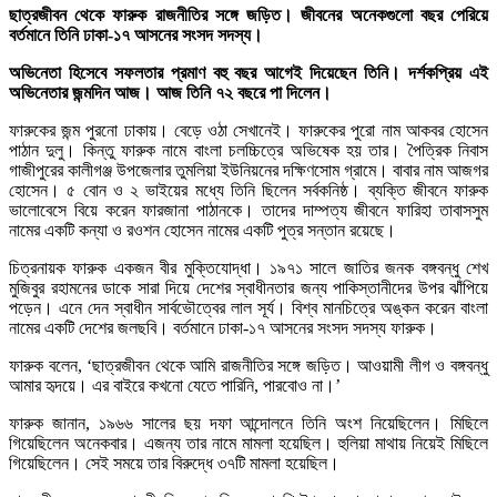
ছাত্রজীবন থেকে ফারুক রাজনীতির সঙ্গে জড়িত। জীবনের অনেকগুলো বছর পেরিয়ে
বর্তমানে তিনি ঢাকা-১৭ আসনের সংসদ সদস্য।
অভিনেতা হিসেবে সফলতার প্রমাণ বহু বছর আগেই দিয়েছেন তিনি। দর্শকপ্রিয় এই
অভিনেতার জন্মদিন আজ। আজ তিনি ৭২ বছরে পা দিলেন।
ফারুকের জন্ম পুরনো ঢাকায়। বেড়ে ওঠা সেখানেই। ফারুকের পুরো নাম আকবর হোসেন
পাঠান দুলু। কিন্তু ফারুক নামে বাংলা চলচ্চিত্রে অভিষেক হয় তার। পৈত্রিক নিবাস
গাজীপুরের কালীগঞ্জ উপজেলার তুমলিয়া ইউনিয়নের দক্ষিণসোম গ্রামে। বাবার নাম আজগর
হোসেন। ৫ বোন ও ২ ভাইয়ের মধ্যে তিনি ছিলেন সর্বকনিষ্ঠ। ব্যক্তি জীবনে ফারুক
ভালোবেসে বিয়ে করেন ফারজানা পাঠানকে। তাদের দাম্পত্য জীবনে ফারিহা তাবাসসুম
নামের একটি কন্যা ও রওশন হোসেন নামের একটি পুত্র সন্তান রয়েছে।
চিত্রনায়ক ফারুক একজন বীর মুক্তিযোদ্ধা। ১৯৭১ সালে জাতির জনক বঙ্গবন্ধু শেখ
মুজিবুর রহামনের ডাকে সারা দিয়ে দেশের স্বাধীনতার জন্য পাকিস্তানীদের উপর ঝাঁপিয়ে
পড়েন। এনে দেন স্বাধীন সার্বভৌত্বের লাল সূর্য। বিশ্ব মানচিত্রে অঙ্কন করেন বাংলা
নামের একটি দেশের জলছবি। বর্তমানে ঢাকা-১৭ আসনের সংসদ সদস্য ফারুক।
ফারুক বলেন, ‘ছাত্রজীবন থেকে আমি রাজনীতির সঙ্গে জড়িত। আওয়ামী লীগ ও বঙ্গবন্ধু
আমার হৃদয়ে। এর বাইরে কখনো যেতে পারিনি, পারবোও না।’
ফারুক জানান, ১৯৬৬ সালের ছয় দফা আন্দোলনে তিনি অংশ নিয়েছিলেন। মিছিলে
গিয়েছিলেন অনেকবার। এজন্য তার নামে মামলা হয়েছিল। হুলিয়া মাথায় নিয়েই মিছিলে
গিয়েছিলেন। সেই সময়ে তার বিরুদ্ধে ৩৭টি মামলা হয়েছিল।