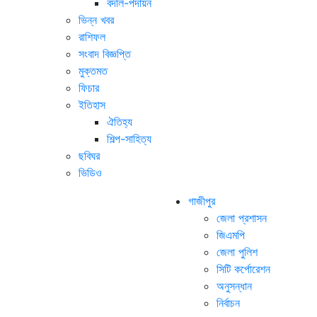
বদলি-পদায়ন
ভিন্ন খবর
রাশিফল
সংবাদ বিজ্ঞপ্তি
মুক্তমত
ফিচার
ইতিহাস
ঐতিহ্য
শিল্প-সাহিত্য
ছবিঘর
ভিডিও
গাজীপুর
জেলা প্রশাসন
জিএমপি
জেলা পুলিশ
সিটি কর্পোরেশন
অনুসন্ধান
নির্বাচন