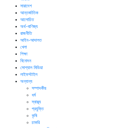
সারাদেশ
আন্তর্জাতিক
আলোচিত
অর্থ-বাণিজ্য
রাজনীতি
আইন-আদালত
খেলা
শিক্ষা
বিনোদন
সোশ্যাল মিডিয়া
লাইফস্টাইল
অন্যান্য
সম্পাদকীয়
ধর্ম
স্বাস্থ্য
প্রযুক্তি
কৃষি
চাকরি