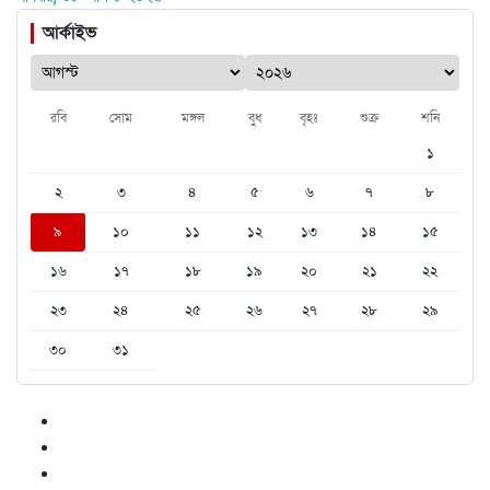
আর্কাইভ
রবি
সোম
মঙ্গল
বুধ
বৃহঃ
শুক্র
শনি
১
২
৩
৪
৫
৬
৭
৮
৯
১০
১১
১২
১৩
১৪
১৫
১৬
১৭
১৮
১৯
২০
২১
২২
২৩
২৪
২৫
২৬
২৭
২৮
২৯
৩০
৩১