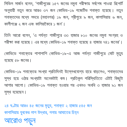
সিভিল সার্জন বলেন, ‘গাজীপুরের ১৫৭ জনের নমুনা পরীক্ষায় সর্বশেষ পাওয়া রিপোর্ট
অনুযায়ী নতুন করে আরও ৩৭ জন কোভিড-১৯ পজেটিভ শনাক্ত হয়েছে। নতুন
শনাক্তদের মধ্যে সদরে (মহানগর) ১৯ জন, শ্রীপুরে ৯ জন, কাপাসিয়ায় ৬ জন,
কালীগঞ্জে ২ জন এবং কালিয়াকৈরে ১ জন’।
তিনি আরো বলেন, ‘এ পর্যন্ত গাজীপুরে ৩৩ হাজার ৮১০ জনের নমুনা সংগ্রহ ও
পরীক্ষা করা হয়েছে। এর মধ্যে কোভিড-১৯ শনাক্ত হয়েছে ৪ হাজার ৭৪১ জনের’।
কোভিডে শনাক্তের পাশাপাশি কোভিড-১৯-এ আজ পর্যন্ত গাজীপুরে মোট মৃত্যু
হয়েছে ৫৮ জনের।
কোভিড-১৯ শনাক্তের সংখ্যা প্রতিদিনই উল্লেখযোগ্য হারে বাড়লেও, শনাক্তদের
সুস্থ হয়ে ওঠার সংখ্যাটা অনেকটাই কম। প্রতিকূল পরিস্থিতিতে এটাই কিছুটা
আশার আলো। কোভিড-১৯ শনাক্ত হওয়ার পর এখনও অবধি ৩ হাজার ৯১ জন
সুস্থ হয়েছেন।
Post
২৪ ঘণ্টায় আরও ৪৫ জনের মৃত্যু, শনাক্ত ২ হাজার ৫৪৫ জন
কাপাসিয়ায় যুবকের লাশ উদ্ধার, গলায় আঘাতের চিহ্ন
navigation
আরোও পড়ুন