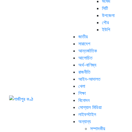
সংসদ
সিটি
উপজেলা
পৌর
ইউপি
জাতীয়
সারাদেশ
আন্তর্জাতিক
আলোচিত
অর্থ-বাণিজ্য
রাজনীতি
আইন-আদালত
খেলা
শিক্ষা
বিনোদন
সোশ্যাল মিডিয়া
লাইফস্টাইল
অন্যান্য
সম্পাদকীয়