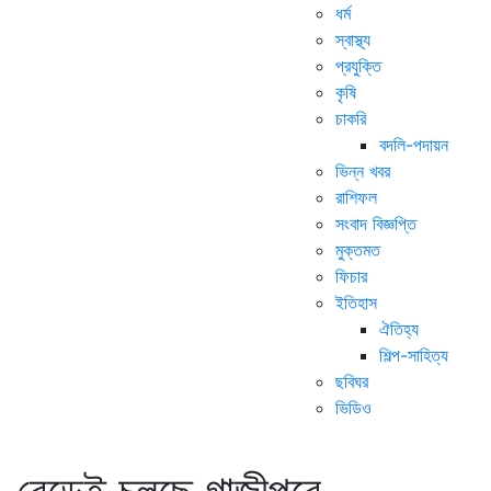
ধর্ম
স্বাস্থ্য
প্রযুক্তি
কৃষি
চাকরি
বদলি-পদায়ন
ভিন্ন খবর
রাশিফল
সংবাদ বিজ্ঞপ্তি
মুক্তমত
ফিচার
ইতিহাস
ঐতিহ্য
শিল্প-সাহিত্য
ছবিঘর
ভিডিও
বেড়েই চলছে গাজীপুরে