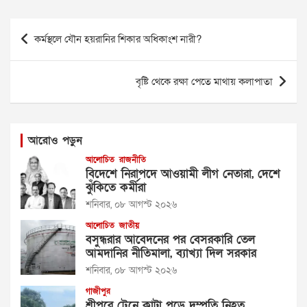
Post
কর্মস্থলে যৌন হয়রানির শিকার অধিকাংশ নারী?
navigation
বৃষ্টি থেকে রক্ষা পেতে মাথায় কলাপাতা
আরোও পড়ুন
আলোচিত
রাজনীতি
বিদেশে নিরাপদে আওয়ামী লীগ নেতারা, দেশে
ঝুঁকিতে কর্মীরা
শনিবার, ০৮ আগস্ট ২০২৬
আলোচিত
জাতীয়
বসুন্ধরার আবেদনের পর বেসরকারি তেল
আমদানির নীতিমালা, ব্যাখ্যা দিল সরকার
শনিবার, ০৮ আগস্ট ২০২৬
গাজীপুর
শ্রীপুরে ট্রেনে কাটা পড়ে দম্পতি নিহত