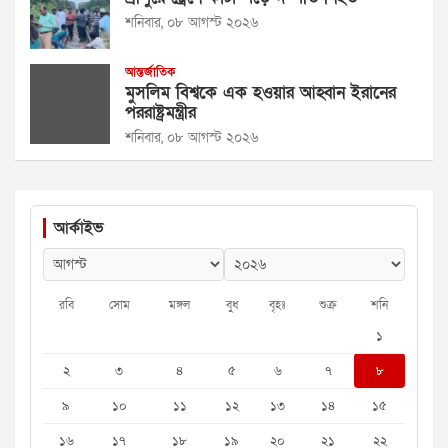
শনিবার, ০৮ আগস্ট ২০২৬
আন্তর্জাতিক
মুসলিম বিশ্বকে এক হওয়ার আহ্বান ইরানের
পররাষ্ট্রমন্ত্রীর
শনিবার, ০৮ আগস্ট ২০২৬
আর্কাইভ
রবি
সোম
মঙ্গল
বুধ
বৃহঃ
শুক্র
শনি
১
২
৩
৪
৫
৬
৭
৮
৯
১০
১১
১২
১৩
১৪
১৫
১৬
১৭
১৮
১৯
২০
২১
২২