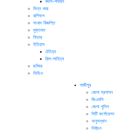
বদলি-পদায়ন
ভিন্ন খবর
রাশিফল
সংবাদ বিজ্ঞপ্তি
মুক্তমত
ফিচার
ইতিহাস
ঐতিহ্য
শিল্প-সাহিত্য
ছবিঘর
ভিডিও
গাজীপুর
জেলা প্রশাসন
জিএমপি
জেলা পুলিশ
সিটি কর্পোরেশন
অনুসন্ধান
নির্বাচন