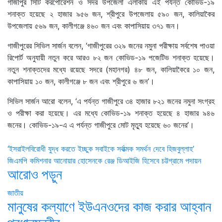
গাজীপুর সিটি করপোরেশন ও সদর উপজেলা এলাকায় এই পর্যন্ত কোভিড-১৯
শনাক্ত হয়েছে ২ হাজার ৯৫৬ জন, শ্রীপুরে উপজেলায় ৫৯০ জন, কালিয়াকৈর
উপজেলায় ৫৬৯ জন, কালীগঞ্জে ৪৬০ জন এবং কাপাসিয়ায় ৩৭১ জন।
গাজীপুরের সিভিল সার্জন বলেন, ‘গাজীপুরের ৩২৯ জনের নমুনা পরীক্ষায় সর্বশেষ পাওয়া
রিপোর্ট অনুযায়ী নতুন করে আরও ৮২ জন কোভিড-১৯ পজেটিভ শনাক্ত হয়েছে।
নতুন শনাক্তদের মধ্যে রয়েছে সদরে (মহানগর) ৪৮ জন, কালিয়াকৈরে ১০ জন,
কাপাসিয়ায় ১০ জন, কালীগঞ্জে ৮ জন এবং শ্রীপুরে ৬ জন’।
সিভিল সার্জন আরো বলেন, ‘এ পর্যন্ত গাজীপুরে ৩৪ হাজার ৮২১ জনের নমুনা সংগ্রহ
ও পরীক্ষা করা হয়েছে। এর মধ্যে কোভিড-১৯ শনাক্ত হয়েছে ৪ হাজার ৯৪৬
জনের। কোভিড-১৯-এ এ পর্যন্ত গাজীপুরে মোট মৃত্যু হয়েছে ৬০ জনের’।
Post
‘ইসরাইলবিরোধী যুদ্ধ করতে ইচ্ছুক সবাইকে সর্বাত্মক সমর্থন দেবে হিজবুল্লাহ’
জিএমপি কমিশনার আনোয়ার হোসেনকে রেঞ্জ ডিআইজি হিসেবে চট্টগ্রামে পদায়ন
navigation
আরোও পড়ুন
জাতীয়
মানুষের কল্যাণে ইউএনওদের কাজ করার আহ্বান