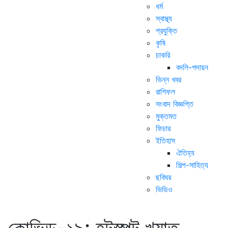
ধর্ম
স্বাস্থ্য
প্রযুক্তি
কৃষি
চাকরি
বদলি-পদায়ন
ভিন্ন খবর
রাশিফল
সংবাদ বিজ্ঞপ্তি
মুক্তমত
ফিচার
ইতিহাস
ঐতিহ্য
শিল্প-সাহিত্য
ছবিঘর
ভিডিও
কোভিড-১৯: হটস্পট খ্যাত