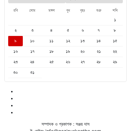
রবি
সোম
মঙ্গল
বুধ
বৃহঃ
শুক্র
শনি
১
২
৩
৪
৫
৬
৭
৮
৯
১০
১১
১২
১৩
১৪
১৫
১৬
১৭
১৮
১৯
২০
২১
২২
২৩
২৪
২৫
২৬
২৭
২৮
২৯
৩০
৩১
সম্পাদক ও প্রকাশক : সঞ্জয় দাস
ই-মেইল: info@gazipurkontho.com