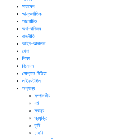
সারাদেশ
আন্তর্জাতিক
আলোচিত
অর্থ-বাণিজ্য
রাজনীতি
আইন-আদালত
খেলা
শিক্ষা
বিনোদন
সোশ্যাল মিডিয়া
লাইফস্টাইল
অন্যান্য
সম্পাদকীয়
ধর্ম
স্বাস্থ্য
প্রযুক্তি
কৃষি
চাকরি