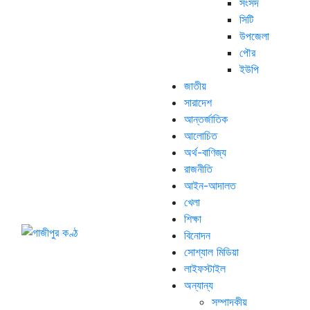
সংসদ
সিটি
উপজেলা
পৌর
ইউপি
জাতীয়
সারাদেশ
আন্তর্জাতিক
আলোচিত
অর্থ-বাণিজ্য
রাজনীতি
আইন-আদালত
খেলা
শিক্ষা
বিনোদন
সোশ্যাল মিডিয়া
লাইফস্টাইল
অন্যান্য
সম্পাদকীয়