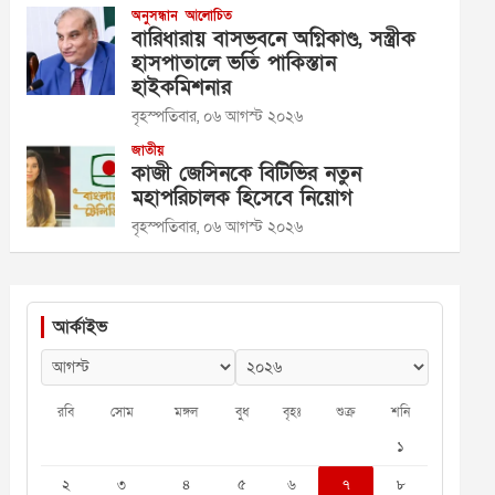
অনুসন্ধান
আলোচিত
বারিধারায় বাসভবনে অগ্নিকাণ্ড, সস্ত্রীক
হাসপাতালে ভর্তি পাকিস্তান
হাইকমিশনার
বৃহস্পতিবার, ০৬ আগস্ট ২০২৬
জাতীয়
কাজী জেসিনকে বিটিভির নতুন
মহাপরিচালক হিসেবে নিয়োগ
বৃহস্পতিবার, ০৬ আগস্ট ২০২৬
আর্কাইভ
রবি
সোম
মঙ্গল
বুধ
বৃহঃ
শুক্র
শনি
১
২
৩
৪
৫
৬
৭
৮