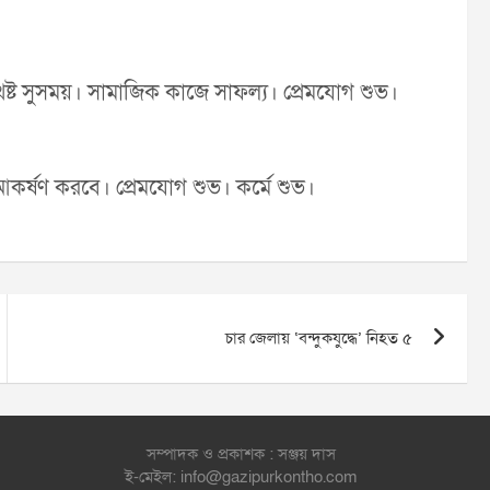
েষ্ট সুসময়। সামাজিক কাজে সাফল্য। প্রেমযোগ শুভ।
ি আকর্ষণ করবে। প্রেমযোগ শুভ। কর্মে শুভ।
চার জেলায় ‘বন্দুকযুদ্ধে’ নিহত ৫
সম্পাদক ও প্রকাশক : সঞ্জয় দাস
ই-মেইল: info@gazipurkontho.com