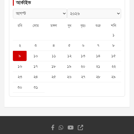
আর্কাইভ
রবি
সোম
মঙ্গল
বুধ
বৃহঃ
শুক্র
শনি
১
২
৩
৪
৫
৬
৭
৮
৯
১০
১১
১২
১৩
১৪
১৫
১৬
১৭
১৮
১৯
২০
২১
২২
২৩
২৪
২৫
২৬
২৭
২৮
২৯
৩০
৩১