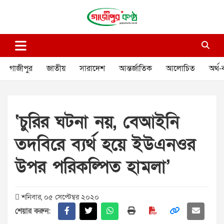
Skip
to
content
গাজীপুর কণ্ঠ
গণমানুষের কণ্ঠ
গাজীপুর
জাতীয়
সারাদেশ
আন্তর্জাতিক
আলোচিত
অর্থ-
‘চুরির ঘটনা নয়, বেআইনি
তদবিরে ব্যর্থ হয়ে ইউএনওর
উপর পরিকল্পিত হামলা’
শনিবার, ০৫ সেপ্টেম্বর ২০২০
শেয়ার করুন: