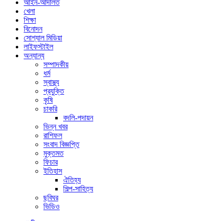
আইন-আদালত
খেলা
শিক্ষা
বিনোদন
সোশ্যাল মিডিয়া
লাইফস্টাইল
অন্যান্য
সম্পাদকীয়
ধর্ম
স্বাস্থ্য
প্রযুক্তি
কৃষি
চাকরি
বদলি-পদায়ন
ভিন্ন খবর
রাশিফল
সংবাদ বিজ্ঞপ্তি
মুক্তমত
ফিচার
ইতিহাস
ঐতিহ্য
শিল্প-সাহিত্য
ছবিঘর
ভিডিও