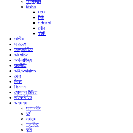
অনুসন্ধান
নির্বাচন
সংসদ
সিটি
উপজেলা
পৌর
ইউপি
জাতীয়
সারাদেশ
আন্তর্জাতিক
আলোচিত
অর্থ-বাণিজ্য
রাজনীতি
আইন-আদালত
খেলা
শিক্ষা
বিনোদন
সোশ্যাল মিডিয়া
লাইফস্টাইল
অন্যান্য
সম্পাদকীয়
ধর্ম
স্বাস্থ্য
প্রযুক্তি
কৃষি