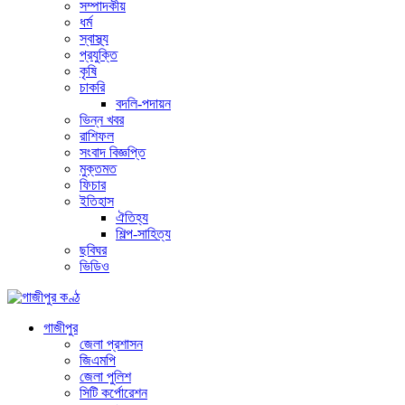
সম্পাদকীয়
ধর্ম
স্বাস্থ্য
প্রযুক্তি
কৃষি
চাকরি
বদলি-পদায়ন
ভিন্ন খবর
রাশিফল
সংবাদ বিজ্ঞপ্তি
মুক্তমত
ফিচার
ইতিহাস
ঐতিহ্য
শিল্প-সাহিত্য
ছবিঘর
ভিডিও
গাজীপুর
জেলা প্রশাসন
জিএমপি
জেলা পুলিশ
সিটি কর্পোরেশন