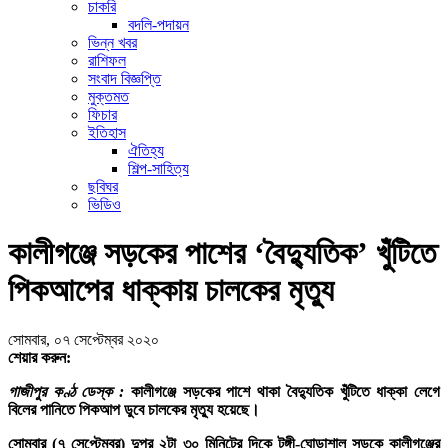
চাকরি
বদলি-পদায়ন
ভিন্ন খবর
রাশিফল
সংবাদ বিজ্ঞপ্তি
মুক্তমত
ফিচার
ইতিহাস
ঐতিহ্য
শিল্প-সাহিত্য
ছবিঘর
ভিডিও
কালীগঞ্জে সড়কের পাশের ‘বৈদ্যুতিক’ খুঁটিতে
পিকআপের ধাক্কায় চালকের মৃত্যু
সোমবার, ০৭ সেপ্টেম্বর ২০২০
শেয়ার করুন:
গাজীপুর কণ্ঠ ডেস্ক :
কালীগঞ্জে সড়কের পাশে থাকা বৈদ্যুতিক খুঁটিতে ধাক্কা লেগে
বিলের পানিতে পিকআপ ডুবে চালকের মৃত্যু হয়েছে।
সোমবার (৭ সেপ্টেম্বর) দুপুর ২টা ৩০ মিনিটের দিকে টঙ্গী-ঘোড়াশাল সড়কে কালীগঞ্জের