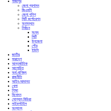
গাজীপুর
জেলা প্রশাসন
জিএমপি
জেলা পুলিশ
সিটি কর্পোরেশন
অনুসন্ধান
নির্বাচন
সংসদ
সিটি
উপজেলা
পৌর
ইউপি
জাতীয়
সারাদেশ
আন্তর্জাতিক
আলোচিত
অর্থ-বাণিজ্য
রাজনীতি
আইন-আদালত
খেলা
শিক্ষা
বিনোদন
সোশ্যাল মিডিয়া
লাইফস্টাইল
অন্যান্য