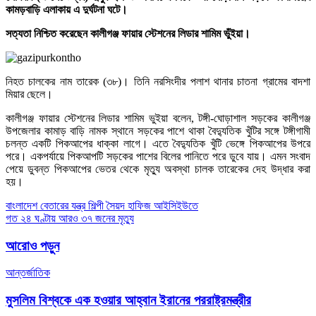
কামড়বাড়ি এলাকায় এ দুর্ঘটনা ঘটে।
সত্যতা নিশ্চিত করেছেন কালীগঞ্জ ফায়ার স্টেশনের লিডার শামিম ভুঁইয়া।
নিহত চালকের নাম তারেক (৩৮)। তিনি নরসিংদীর পলাশ থানার চাতনা গ্রামের বাদশা
মিয়ার ছেলে।
কালীগঞ্জ ফায়ার স্টেশনের লিডার শামিম ভুইয়া বলেন, টঙ্গী-ঘোড়াশাল সড়কের কালীগঞ্জ
উপজেলার কামাড় বাড়ি নামক স্থানে সড়কের পাশে থাকা বৈদ্যুতিক খুঁটির সঙ্গে টঙ্গীগামী
চলন্ত একটি পিকআপের ধাক্কা লাগে। এতে বৈদ্যুতিক খুঁটি ভেঙ্গে পিকআপের উপরে
পরে। একপর্যায়ে পিকআপটি সড়কের পাশের বিলের পানিতে পরে ডুবে যায়। এমন সংবাদ
পেয়ে ডুবন্ত পিকআপের ভেতর থেকে মৃত্যু অবস্থা চালক তারেকের দেহ উদ্ধার করা
হয়।
Post
বাংলাদেশ বেতারের যন্ত্র শিল্পী সৈয়দ হাফিজ আইসিইউতে
গত ২৪ ঘণ্টায় আরও ৩৭ জনের মৃত্যু
navigation
আরোও পড়ুন
আন্তর্জাতিক
মুসলিম বিশ্বকে এক হওয়ার আহ্বান ইরানের পররাষ্ট্রমন্ত্রীর