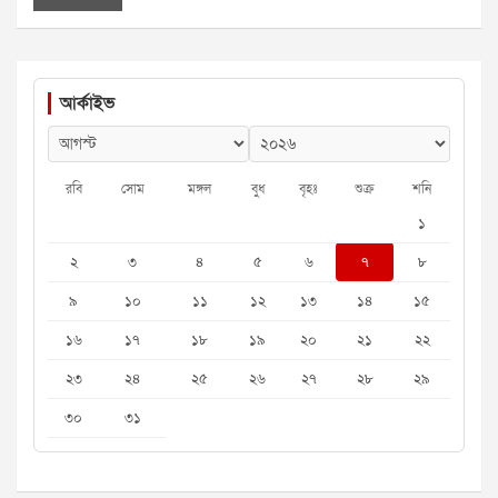
আর্কাইভ
রবি
সোম
মঙ্গল
বুধ
বৃহঃ
শুক্র
শনি
১
২
৩
৪
৫
৬
৭
৮
৯
১০
১১
১২
১৩
১৪
১৫
১৬
১৭
১৮
১৯
২০
২১
২২
২৩
২৪
২৫
২৬
২৭
২৮
২৯
৩০
৩১