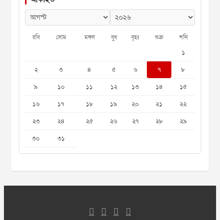
রবি
সোম
মঙ্গল
বুধ
বৃহঃ
শুক্র
শনি
১
২
৩
৪
৫
৬
৭
৮
৯
১০
১১
১২
১৩
১৪
১৫
১৬
১৭
১৮
১৯
২০
২১
২২
২৩
২৪
২৫
২৬
২৭
২৮
২৯
৩০
৩১