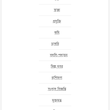
স্বাস্থ্য
প্রযুক্তি
কৃষি
চাকরি
বদলি-পদায়ন
ভিন্ন খবর
রাশিফল
সংবাদ বিজ্ঞপ্তি
মুক্তমত