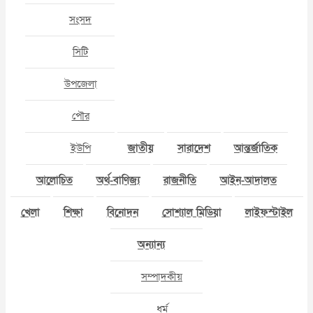
সংসদ
সিটি
উপজেলা
পৌর
ইউপি
জাতীয়
সারাদেশ
আন্তর্জাতিক
আলোচিত
অর্থ-বাণিজ্য
রাজনীতি
আইন-আদালত
খেলা
শিক্ষা
বিনোদন
সোশ্যাল মিডিয়া
লাইফস্টাইল
অন্যান্য
সম্পাদকীয়
ধর্ম