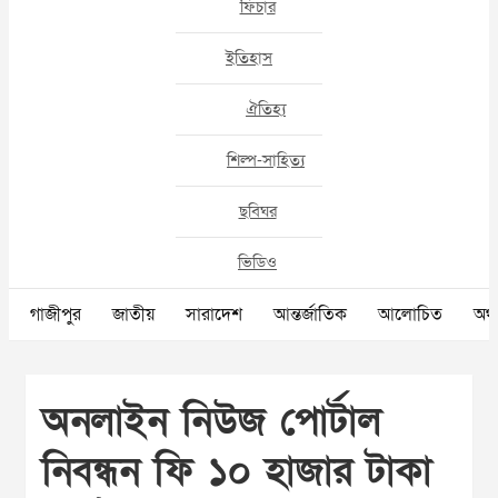
ফিচার
ইতিহাস
ঐতিহ্য
শিল্প-সাহিত্য
ছবিঘর
ভিডিও
গাজীপুর
জাতীয়
সারাদেশ
আন্তর্জাতিক
আলোচিত
অর্থ
অনলাইন নিউজ পোর্টাল
নিবন্ধন ফি ১০ হাজার টাকা