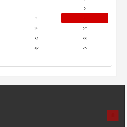
১
৭
৮
১৪
১৫
২১
২২
২৮
২৯