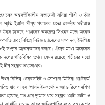
্রেসের অন্তর্বর্তীকালীন সভানেত্রী সনিয়া গাঁধী ও তাঁর
স্মৃতি ইরানি, পীযূষ গয়ালের মতো কেন্দ্রীয় মন্ত্রীরাও
ের উদ্ধব ঠাকরে, পঞ্জাবের অমরেন্দ্র সিংহের মতো অনেক
িল্পপতি এবং বিভিন্ন নিউজ চ্যানেলের সম্পাদক, ইউপিএ
েছেন ওই সংস্থার আতসকাচের তলায়। এঁদের মধ্যে অনেকের
ক দলের গতিবিধির তথ্য। যেমন রয়েছে শচীনের মতো
চীন সংস্থার তথ্যভাণ্ডার।
উৎস বিভিন্ন ওয়েবসাইট ও সোশ্যাল মিডিয়া প্ল্যাটফর্ম,
 পরিভাষায় যা হল ‘পার্সন ইনফর্মেশন অ্যান্ড রিলেশনশিপ
য়েছে, গত প্রায় দু’মাস ধরে সংস্থার ‘মেটা ডেটা’ ও
 কানাডা, জার্মানি, সংযুক্ত আরব আমিরশাহির মতো বহু দেশের