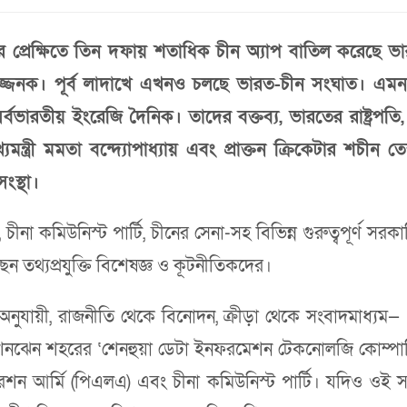
প্রেক্ষিতে তিন দফায় শতাধিক চীন অ্যাপ বাতিল করেছে ভ
পজ্জনক। পূর্ব লাদাখে এখনও চলছে ভারত-চীন সংঘাত। এমন পরি
রতীয় ইংরেজি দৈনিক। তাদের বক্তব্য, ভারতের রাষ্ট্রপতি, প্রধ
ের মুখ্যমন্ত্রী মমতা বন্দ্যোপাধ্যায় এবং প্রাক্তন ক্রিকেটার 
ংস্থা।
ীনা কমিউনিস্ট পার্টি, চীনের সেনা-সহ বিভিন্ন গুরুত্বপূর্ণ সরক
 তথ্যপ্রযুক্তি বিশেষজ্ঞ ও কূটনীতিকদের।
ন অনুযায়ী, রাজনীতি থেকে বিনোদন, ক্রীড়া থেকে সংবাদমাধ্যম—
 শেনঝেন শহরের ‘শেনহুয়া ডেটা ইনফরমেশন টেকনোলজি কোম্পানি 
েশন আর্মি (পিএলএ) এবং চীনা কমিউনিস্ট পার্টি। যদিও ওই স