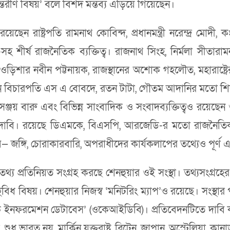
্তরীণ বিষয়’ বলে বিশদ মন্তব্য এড়িয়ে গিয়েছেন।
ন রাষ্ট্রপতি রামনাথ কোবিন্দ, প্রধানমন্ত্রী নরেন্দ্র মোদী, কংগ
-সহ শীর্ষ রাজনৈতিক ব্যক্তিত্ব। রাজনাথ সিংহ, নির্মলা সীতারামন, 
 ওড়িশার নবীন পট্টনায়ক, রাজস্থানের অশোক গহলৌত, মহারাষ্ট্র
া। প্রধান বিচারপতি এস এ বোবদে, রতন টাটা, গৌতম আদানির মতো শ
্টা সঞ্জয় বারু এবং বিভিন্ন সাংবাদিক ও সংবাদব্যক্তিত্বও রয়
লে দাবি। রয়েছে ডিএমকে, বিএসপি, আরজেডি-র মতো রাজনৈতি
 জঙ্গি, চোরাকারবারি, অপরাধীদের কার্যকলাপের তথ্যেও পূর্ণ এই 
থ্য প্রতিনিয়ত সংগ্রহ করছে শেনহুয়ার ওই সংস্থা। তথ্যসংগ্রহের 
ুবিধ বিষয়। শেনহুয়ার নিজস্ব ‘মনিটরিং ম্যাপ’ও রয়েছে। সংস্থার
ইনফরমেশন ডেটাবেস’ (ওকেআইডিবি)। প্রতিবেদনটিতে দাবি করা হ
ু ভারত নয়, মার্কিন যুক্তরাষ্ট্র, ব্রিটেন, জাপান, অস্ট্রেলিয়া,