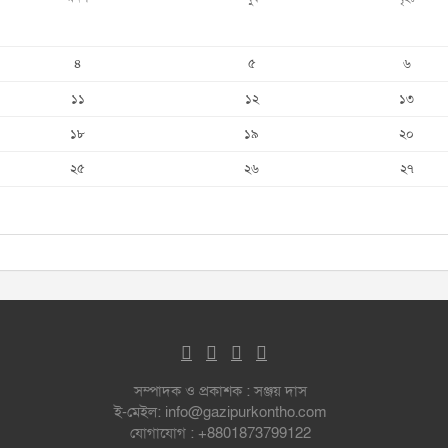
৪
৫
৬
১১
১২
১৩
১৮
১৯
২০
২৫
২৬
২৭
সম্পাদক ও প্রকাশক : সঞ্জয় দাস
ই-মেইল: info@gazipurkontho.com
যোগাযোগ : +8801873799122