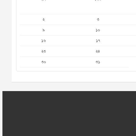
২
৩
৯
১০
১৬
১৭
২৩
২৪
৩০
৩১