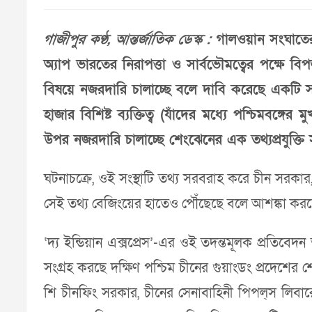
গাজীপুর কণ্ঠ, আন্তর্জাতিক ডেস্ক :
গালওয়ান সংঘাতের 
অ্যাপ ভারতের নিরাপত্তা ও সার্বভৌমত্বের পক্ষে বি
বিষয়ে নজরদারি চালাচ্ছে বলে দাবি করেছে একটি সর্বভা
হাজার বিশিষ্ট ব্যক্তিত্ব (যাঁদের মধ্যে পশ্চিমবঙ্গ
উপর নজরদারি চালাচ্ছে শেংঝেনের এক তথ্যপ্রযুক্তি স
ঘটনাচক্রে, ওই সংস্থাটি তথ্য সরবরাহ করে চীন সরকার, চ
সেই তথ্য বেজিংয়ের হাতেও পৌঁছেছে বলে আশঙ্কা করছেন
‘দ্য ইন্ডিয়ান এক্সপ্রেস’-এর ওই তদন্তমূলক প্রতিবেদ
সংগ্রহ করছে দক্ষিণ পশ্চিম চীনের গুয়াংডং প্রদেশের
শি চীনফিং সরকার, চীনের সেনাবাহিনী পিপল্‌স লিবার