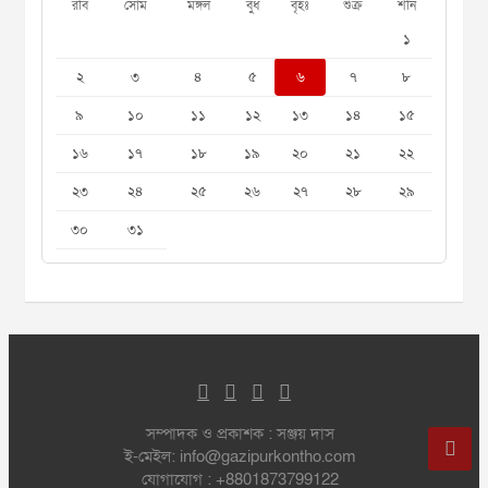
রবি
সোম
মঙ্গল
বুধ
বৃহঃ
শুক্র
শনি
১
২
৩
৪
৫
৬
৭
৮
৯
১০
১১
১২
১৩
১৪
১৫
১৬
১৭
১৮
১৯
২০
২১
২২
২৩
২৪
২৫
২৬
২৭
২৮
২৯
৩০
৩১
সম্পাদক ও প্রকাশক : সঞ্জয় দাস
ই-মেইল: info@gazipurkontho.com
যোগাযোগ : +8801873799122