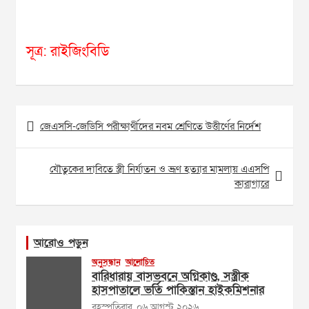
সূত্র: রাইজিংবিডি
Post
জেএসসি-জেডিসি পরীক্ষার্থীদের নবম শ্রেণিতে উত্তীর্ণের নির্দেশ
navigation
যৌতুকের দাবিতে স্ত্রী নির্যাতন ও ভ্রূণ হত্যার মামলায় এএসপি
কারাগারে
আরোও পড়ুন
অনুসন্ধান
আলোচিত
বারিধারায় বাসভবনে অগ্নিকাণ্ড, সস্ত্রীক
হাসপাতালে ভর্তি পাকিস্তান হাইকমিশনার
বৃহস্পতিবার, ০৬ আগস্ট ২০২৬