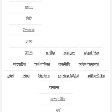
সংসদ
সিটি
উপজেলা
পৌর
ইউপি
জাতীয়
সারাদেশ
আন্তর্জাতিক
আলোচিত
অর্থ-বাণিজ্য
রাজনীতি
আইন-আদালত
খেলা
শিক্ষা
বিনোদন
সোশ্যাল মিডিয়া
লাইফস্টাইল
অন্যান্য
সম্পাদকীয়
ধর্ম