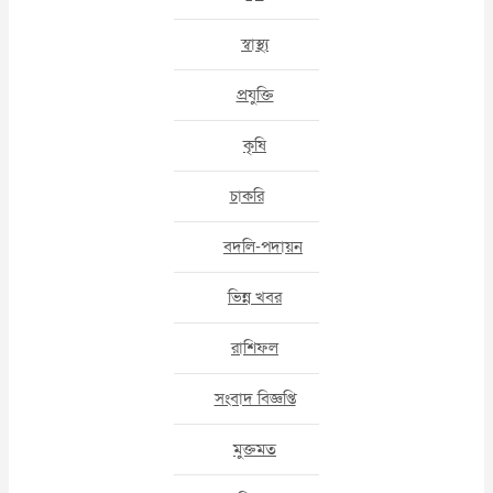
স্বাস্থ্য
প্রযুক্তি
কৃষি
চাকরি
বদলি-পদায়ন
ভিন্ন খবর
রাশিফল
সংবাদ বিজ্ঞপ্তি
মুক্তমত