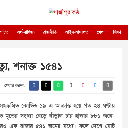
গাজীপুর কণ্ঠ
গণমানুষের কণ্ঠ
োচিত
অর্থ-বাণিজ্য
রাজনীতি
আইন-আদালত
খেলা
শিক্ষা
যু, শনাক্ত ১৫৪১
শেয়ার করুন:
ংক্রমিত কোভিড-১৯ এ আক্রান্ত হয়ে গত ২৪ ঘণ্টায়
ে মৃতের সংখ্যা বেড়ে দাঁড়াল চার হাজার ৮৮১ জনে।
আরও এক হাজার ৫৪১ জনের মধ্যে। ফলে দেশে মোট