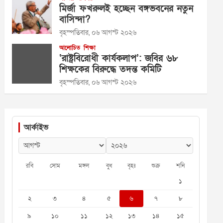
মির্জা ফখরুলই হচ্ছেন বঙ্গভবনের নতুন
বাসিন্দা?
বৃহস্পতিবার, ০৬ আগস্ট ২০২৬
আলোচিত
শিক্ষা
‘রাষ্ট্রবিরোধী কার্যকলাপ’: জবির ৬৮
শিক্ষকের বিরুদ্ধে তদন্ত কমিটি
বৃহস্পতিবার, ০৬ আগস্ট ২০২৬
আর্কাইভ
রবি
সোম
মঙ্গল
বুধ
বৃহঃ
শুক্র
শনি
১
২
৩
৪
৫
৬
৭
৮
৯
১০
১১
১২
১৩
১৪
১৫