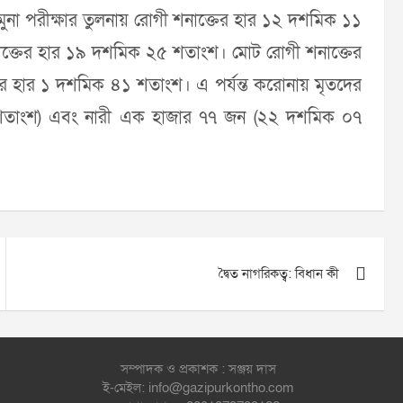
মুনা পরীক্ষার তুলনায় রোগী শনাক্তের হার ১২ দশমিক ১১
শনাক্তের হার ১৯ দশমিক ২৫ শতাংশ। মোট রোগী শনাক্তের
যুর হার ১ দশমিক ৪১ শতাংশ। এ পর্যন্ত করোনায় মৃতদের
 শতাংশ) এবং নারী এক হাজার ৭৭ জন (২২ দশমিক ০৭
দ্বৈত নাগরিকত্ব: বিধান কী
সম্পাদক ও প্রকাশক : সঞ্জয় দাস
ই-মেইল: info@gazipurkontho.com