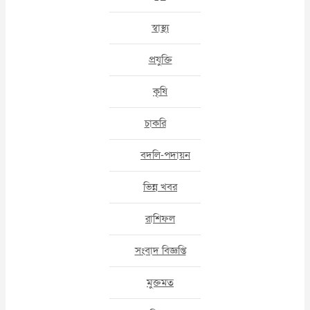
স্বাস্থ্য
প্রযুক্তি
কৃষি
চাকরি
বদলি-পদায়ন
ভিন্ন খবর
রাশিফল
সংবাদ বিজ্ঞপ্তি
মুক্তমত