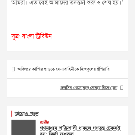
আমরা। এভাবেই আমাদের তদন্তটা শুরু ও শেষ হয়।’
সূত্র: বাংলা ট্রিবিউন
Post
অবিলম্বে কাশ্মির ছাড়তে সেনাবাহিনীকে হিজবুলের হুঁশিয়ারি
navigation
চেলসির খেলোয়াড় কেনায় নিষেধাজ্ঞা
আরোও পড়ুন
জাতীয়
গণমাধ্যম শক্তিশালী থাকলে গণতন্ত্র টেকসই
হয়: মির্জা ফখরুল