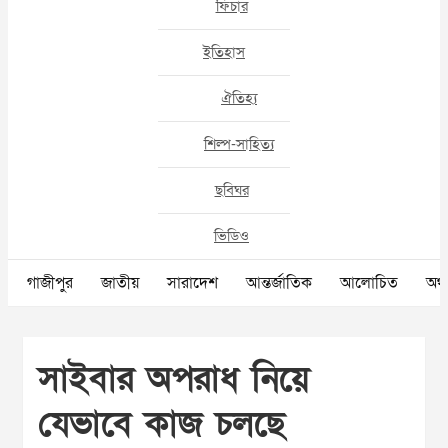
ফিচার
ইতিহাস
ঐতিহ্য
শিল্প-সাহিত্য
ছবিঘর
ভিডিও
গাজীপুর
জাতীয়
সারাদেশ
আন্তর্জাতিক
আলোচিত
অর্থ
সাইবার অপরাধ নিয়ে
যেভাবে কাজ চলছে