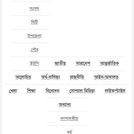
সংসদ
সিটি
উপজেলা
পৌর
ইউপি
জাতীয়
সারাদেশ
আন্তর্জাতিক
আলোচিত
অর্থ-বাণিজ্য
রাজনীতি
আইন-আদালত
খেলা
শিক্ষা
বিনোদন
সোশ্যাল মিডিয়া
লাইফস্টাইল
অন্যান্য
সম্পাদকীয়
ধর্ম