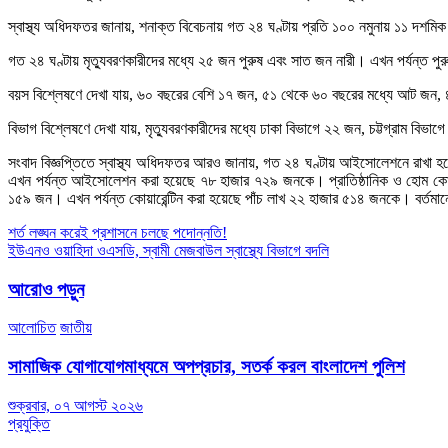
স্বাস্থ্য অধিদফতর জানায়, শনাক্ত বিবেচনায় গত ২৪ ঘণ্টায় প্রতি ১০০ নমুনায় ১১ দ
গত ২৪ ঘণ্টায় মৃত্যুবরণকারীদের মধ্যে ২৫ জন পুরুষ এবং সাত জন নারী। এখন পর্যন্ত 
বয়স বিশ্লেষণে দেখা যায়, ৬০ বছরের বেশি ১৭ জন, ৫১ থেকে ৬০ বছরের মধ্যে আট জন
বিভাগ বিশ্লেষণে দেখা যায়, মৃত্যুবরণকারীদের মধ্যে ঢাকা বিভাগে ২২ জন, চট্টগ্রাম
সংবাদ বিজ্ঞপ্তিতে স্বাস্থ্য অধিদফতর আরও জানায়, গত ২৪ ঘণ্টায় আইসোলেশনে র
এখন পর্যন্ত আইসোলেশন করা হয়েছে ৭৮ হাজার ৭২৯ জনকে। প্রাতিষ্ঠানিক ও হোম কোয়া
১৫৯ জন। এখন পর্যন্ত কোয়ারেন্টিন করা হয়েছে পাঁচ লাখ ২২ হাজার ৫১৪ জনকে। বর্তম
Post
শর্ত লঙ্ঘন করেই প্রশাসনে চলছে পদোন্নতি!
ইউএনও ওয়াহিদা ওএসডি, স্বামী মেজবাউল স্বাস্থ্যে বিভাগে বদলি
navigation
আরোও পড়ুন
আলোচিত
জাতীয়
সামাজিক যোগাযোগমাধ্যমে অপপ্রচার, সতর্ক করল বাংলাদেশ পুলিশ
শুক্রবার, ০৭ আগস্ট ২০২৬
প্রযুক্তি