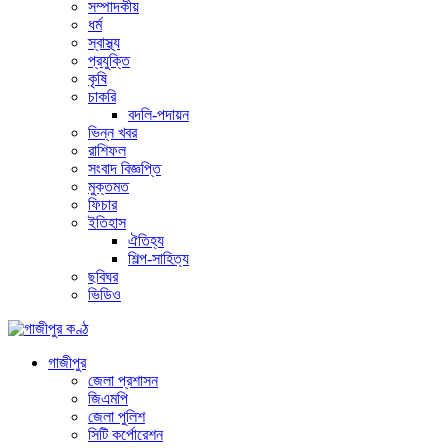
সম্পাদকীয়
ধর্ম
স্বাস্থ্য
প্রযুক্তি
কৃষি
চাকরি
বদলি-পদায়ন
ভিন্ন খবর
রাশিফল
সংবাদ বিজ্ঞপ্তি
মুক্তমত
ফিচার
ইতিহাস
ঐতিহ্য
শিল্প-সাহিত্য
ছবিঘর
ভিডিও
গাজীপুর
জেলা প্রশাসন
জিএমপি
জেলা পুলিশ
সিটি কর্পোরেশন