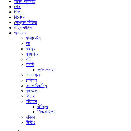
আইন-আদালত
খেলা
শিক্ষা
বিনোদন
সোশ্যাল মিডিয়া
লাইফস্টাইল
অন্যান্য
সম্পাদকীয়
ধর্ম
স্বাস্থ্য
প্রযুক্তি
কৃষি
চাকরি
বদলি-পদায়ন
ভিন্ন খবর
রাশিফল
সংবাদ বিজ্ঞপ্তি
মুক্তমত
ফিচার
ইতিহাস
ঐতিহ্য
শিল্প-সাহিত্য
ছবিঘর
ভিডিও