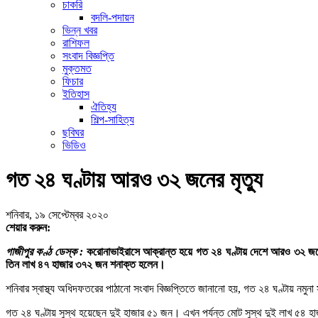
চাকরি
বদলি-পদায়ন
ভিন্ন খবর
রাশিফল
সংবাদ বিজ্ঞপ্তি
মুক্তমত
ফিচার
ইতিহাস
ঐতিহ্য
শিল্প-সাহিত্য
ছবিঘর
ভিডিও
গত ২৪ ঘণ্টায় আরও ৩২ জনের মৃত্যু
শনিবার, ১৯ সেপ্টেম্বর ২০২০
শেয়ার করুন:
গাজীপুর কণ্ঠ ডেস্ক :
করোনাভাইরাসে আক্রান্ত হয়ে গত ২৪ ঘণ্টায় দেশে আরও ৩২ জনে
তিন লাখ ৪৭ হাজার ৩৭২ জন শনাক্ত হলেন।
শনিবার স্বাস্থ্য অধিদফতরের পাঠানো সংবাদ বিজ্ঞপ্তিতে জানানো হয়, গত ২৪ ঘণ্টায় নমুন
গত ২৪ ঘণ্টায় সুস্থ হয়েছেন দুই হাজার ৫১ জন। এখন পর্যন্ত মোট সুস্থ দুই লাখ ৫৪