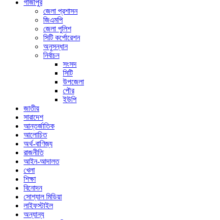
গাজীপুর
জেলা প্রশাসন
জিএমপি
জেলা পুলিশ
সিটি কর্পোরেশন
অনুসন্ধান
নির্বাচন
সংসদ
সিটি
উপজেলা
পৌর
ইউপি
জাতীয়
সারাদেশ
আন্তর্জাতিক
আলোচিত
অর্থ-বাণিজ্য
রাজনীতি
আইন-আদালত
খেলা
শিক্ষা
বিনোদন
সোশ্যাল মিডিয়া
লাইফস্টাইল
অন্যান্য