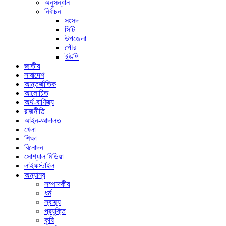
অনুসন্ধান
নির্বাচন
সংসদ
সিটি
উপজেলা
পৌর
ইউপি
জাতীয়
সারাদেশ
আন্তর্জাতিক
আলোচিত
অর্থ-বাণিজ্য
রাজনীতি
আইন-আদালত
খেলা
শিক্ষা
বিনোদন
সোশ্যাল মিডিয়া
লাইফস্টাইল
অন্যান্য
সম্পাদকীয়
ধর্ম
স্বাস্থ্য
প্রযুক্তি
কৃষি