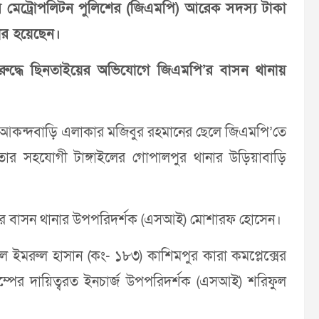
ীপুর মেট্রোপলিটন পুলিশের (জিএমপি) আরেক সদস্য টাকা
ার হয়েছেন।
র বিরুদ্ধে ছিনতাইয়ের অভিযোগে জিএমপি’র বাসন থানায়
য়া আকন্দবাড়ি এলাকার মজিবুর রহমানের ছেলে জিএমপি’তে
তার সহযোগী টাঙ্গাইলের গোপালপুর থানার উড়িয়াবাড়ি
মপি’র বাসন থানার উপপরিদর্শক (এসআই) মোশারফ হোসেন।
েবল ইমরুল হাসান (কং- ১৮৩) কাশিমপুর কারা কমপ্লেক্সের
াম্পের দায়িত্বরত ইনচার্জ উপপরিদর্শক (এসআই) শরিফুল