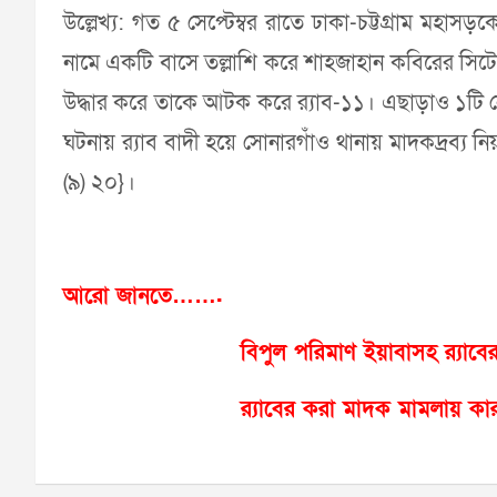
উল্লেখ্য: গত ৫ সেপ্টেম্বর রাতে ঢাকা-চট্টগ্রাম মহ
নামে একটি বাসে তল্লাশি করে শাহজাহান কবিরের সিট
উদ্ধার করে তাকে আটক করে র‌্যাব-১১। এছাড়াও ১টি
ঘটনায় র‌্যাব বাদী হয়ে সোনারগাঁও থানায় মাদকদ্রব্য নি
(৯) ২০}।
আরো জানতে…….
বিপুল পরিমাণ ইয়াবাসহ র‍্যাব
র‍্যাবের করা মাদক মামলায় কার