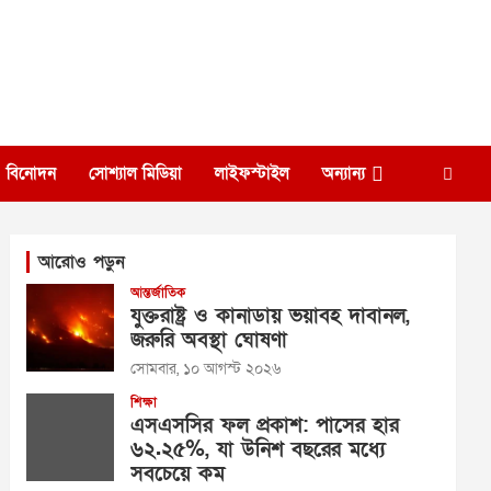
বিনোদন
সোশ্যাল মিডিয়া
লাইফস্টাইল
অন্যান্য
আরোও পড়ুন
আন্তর্জাতিক
যুক্তরাষ্ট্র ও কানাডায় ভয়াবহ দাবানল,
জরুরি অবস্থা ঘোষণা
সোমবার, ১০ আগস্ট ২০২৬
শিক্ষা
এসএসসির ফল প্রকাশ: পাসের হার
৬২.২৫%, যা উনিশ বছরের মধ্যে
সবচেয়ে কম