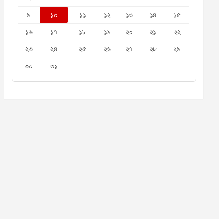
৯
১০
১১
১২
১৩
১৪
১৫
১৬
১৭
১৮
১৯
২০
২১
২২
২৩
২৪
২৫
২৬
২৭
২৮
২৯
৩০
৩১