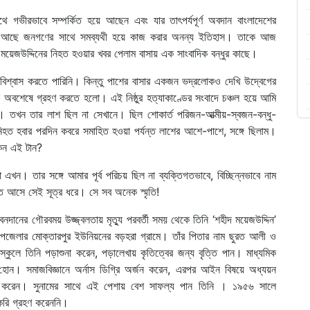
ে গভীরভাবে সম্পর্কিত হয়ে আছেন এবং যার তাৎপর্যপূর্ণ অবদান বাংলাদেশের
তার আছে জনগণের সাথে সমব্যথী হয়ে কাজ করার অনন্য ইতিহাস। তাকে আজ
ময়েজউদ্দিনের নিহত হওয়ার খবর পেলাম বাসায় এক সাংবাদিক বন্ধুর কাছে।
িশ্বাস করতে পারিনি। কিন্তু পাশের বাসার একজন ভদ্রলোকও দেখি উদ্বেগের
ে অবশেষে গ্রহণ করতে হলো। এই নিষ্ঠুর হত্যাকাণ্ডের সংবাদে চঞ্চল হয়ে আমি
ায়। তখন তার লাশ ছিল না সেখানে। ছিল শোকার্ত পরিজন-আত্মীয়-স্বজন-বন্ধু-
নিহত হবার পরদিন কবরে সমাহিত হওয়া পর্যন্ত লাশের আশে-পাশে, সঙ্গে ছিলাম।
কেন এই টান?
। তার সঙ্গে আমার পূর্ব পরিচয় ছিল না ব্যক্তিগতভাবে, বিচ্ছিন্নভাবে নাম
হুত আসে সেই সূত্র ধরে। সে সব অনেক স্মৃতি!
ীবনদানের গৌরবময় উজ্জ্বলতায় মৃত্যু পরবর্তী সময় থেকে তিনি ‘শহীদ ময়েজউদ্দিন’
উপজেলার মোক্তারপুর ইউনিয়নের বড়হরা গ্রামে। তাঁর পিতার নাম ছুরত আলী ও
্কুলে তিনি পড়াশুনা করেন, পড়ালেখায় কৃতিত্বের জন্য বৃত্তি পান। মাধ্যমিক
্তি হোন। সমাজবিজ্ঞানে অর্নাস ডিগ্রি অর্জন করেন, এরপর আইন বিষয়ে অধ্যয়ন
ণ করেন। সুনামের সাথে এই পেশায় বেশ সাফল্য পান তিনি । ১৯৫৬ সালে
াকরি গ্রহণ করেননি।