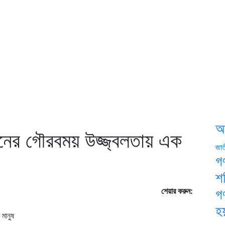
আ
ানের গৌরবময় উজ্জ্বলতায় এক
জা
গ
শ
শেয়ার করুন:
গ
হয