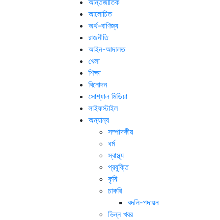
আন্তর্জাতিক
আলোচিত
অর্থ-বাণিজ্য
রাজনীতি
আইন-আদালত
খেলা
শিক্ষা
বিনোদন
সোশ্যাল মিডিয়া
লাইফস্টাইল
অন্যান্য
সম্পাদকীয়
ধর্ম
স্বাস্থ্য
প্রযুক্তি
কৃষি
চাকরি
বদলি-পদায়ন
ভিন্ন খবর