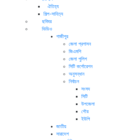
ঐতিহ্য
শিল্প-সাহিত্য
ছবিঘর
ভিডিও
গাজীপুর
জেলা প্রশাসন
জিএমপি
জেলা পুলিশ
সিটি কর্পোরেশন
অনুসন্ধান
নির্বাচন
সংসদ
সিটি
উপজেলা
পৌর
ইউপি
জাতীয়
সারাদেশ