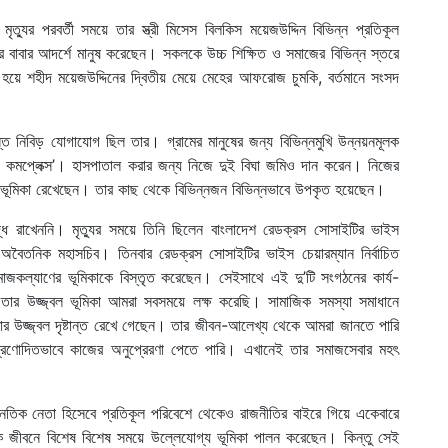
্যুর পরবর্তী সময়ে তার স্ত্রী মিসেস বিলকিস ময়েজউদ্দিন বিভিন্ন প্রতিকূল
 বাবার আদর্শে মানুষ করেছেন। সকলকে উচ্চ শিক্ষিত ও সমাজের বিভিন্ন স্তরে
 হয়ে শহীদ ময়েজউদ্দিনের দ্বিতীয় মেয়ে মেহের আফরোজ চুমকি, বর্তমানে সংসদ
যন্ত নিবিড় যোগাযোগ ছিল তার। গ্রামের মানুষের জন্য বিভিন্নমুখি উন্নয়নমূলক
থ কমপ্লেক্স’। হাসপাতাল করার জন্য নিজে দুই বিঘা জমিও দান করেন। নিজের
মত ভূমিকা রেখেছেন। তার কাছ থেকে বিভিন্নজন বিভিন্নভাবে উপকৃত হয়েছেন।
বদ্ধ রাখেননি। মৃত্যুর সময়ে তিনি ছিলেন বাংলাদেশ রেডক্রস সোসাইটির ভাইস
র অবৈতনিক মহাসচিব। তিনবার রেডক্রস সোসাইটির ভাইস চেয়ারম্যান নির্বাচিত
মাজকল্যাণের ভূমিকাকে বিস্তৃত করেছেন। সেইসাথে এই দু’টি সংগঠনের কার্য-
ার উজ্জ্বল ভূমিকা আমরা সবসময়ে লক্ষ করেছি। সামাজিক সমস্যা সমাধানে
তার উজ্জ্বল দৃষ্টান্ত রেখে গেছেন। তার জীবন-আলেখ্য থেকে আমরা জানতে পারি
্রণোদিতভাবে কাজের অনুপ্রেরণা পেতে পারি। এখানেই তার সমাজসেবার মহৎ
নৈতিক নেতা হিসেবে প্রতিকূল পরিবেশে থেকেও রাজনীতির বাইরে গিয়ে একেবারে
ক জীবনে বিশেষ বিশেষ সময়ে উল্লেযোগ্য ভূমিকা পালন করেছেন। কিন্তু সেই