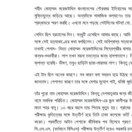
শহীদ মোহাম্মদ ময়েজউদ্দিন বাংলাদেশের গৌরবময় ইতিহাসের সাথ
মুক্তিযুদ্ধে জড়িয়ে আছে। অন্যদিকে সামাজিক কল্যাণেও 
শ্রদ্ধাভরে স্মরণ করছি। এখনো মনে পড়ছে সেইদিনের ঘটনা! মো. 
সেদিন ছিল হরতালের দিন। বন্ধুটি এসেছিল আমার কাছে। আমি ব
সঙ্গে সেই হত্যাকাণ্ডের কথা বলছিলেন। সেই অবিশ্বাস্য সত্যক
তখনই গেলাম- নিহত মোহাম্মদ ময়েজউদ্দিনের সিদ্বেশ্বরীর বাস
বান্ধব-শুভার্থীরা। লাশ তখন ময়না তদন্তের জন্য হাসপাতালে। 
ক্লান্ত হয়েছি- ভীষণ, তবুও ছাড়িনি ছায়া-মায়াময় লাশ। কিন্তু 
এই টান ছিল অনেক কারণে। সব কারণ বলা সম্ভব হয়ে উঠছে না এখন
জানতাম। পেশাগত কারণে তার সঙ্গে মেশার সুযোগ পাই, ঘনিষ্ঠ মূর্
তাঁর পুরো নাম মোহাম্মদ ময়েজউদ্দিন। কিন্তু দেশমাতৃকার জন্য জ
নামে সমধিক পরিচিত। মোহাম্মদ ময়েজউদ্দিন-এর জন্ম কালীগঞ্জ 
মাতা শহর বানু। ১৩ বছর বয়সে তার পিতার মৃত্যু হয়। গ্রামের স
পরীক্ষায় কৃতিত্বের সঙ্গে উত্তীর্ণ হয়ে তিনি ঢাকা কলেজে ভর
করেন। পরবর্তীতে আইন পেশাকে জীবিকার পথ হিসেবে গ্রহ
সি.এস.এস. (বর্তমানে বিসিএস) পরীক্ষায় উত্তীর্ণ হয়েও সরকারি চ