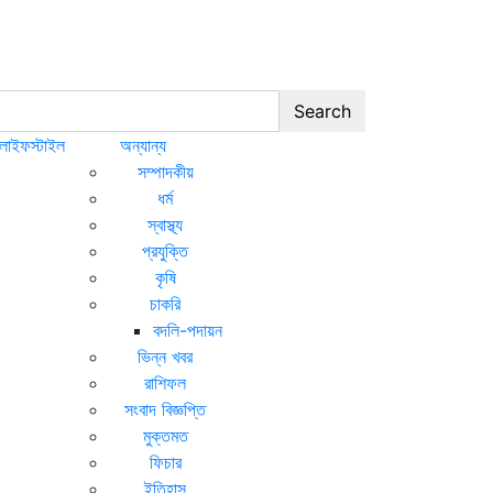
Search
লাইফস্টাইল
অন্যান্য
সম্পাদকীয়
ধর্ম
স্বাস্থ্য
প্রযুক্তি
কৃষি
চাকরি
বদলি-পদায়ন
ভিন্ন খবর
রাশিফল
সংবাদ বিজ্ঞপ্তি
মুক্তমত
ফিচার
ইতিহাস