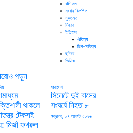
রাশিফল
সংবাদ বিজ্ঞপ্তি
মুক্তমত
ফিচার
ইতিহাস
ঐতিহ্য
শিল্প-সাহিত্য
ছবিঘর
ভিডিও
রোও পড়ুন
তীয়
সারাদেশ
ণমাধ্যম
সিলেটে দুই বাসের
ক্তিশালী থাকলে
সংঘর্ষে নিহত ৮
ণতন্ত্র টেকসই
শুক্রবার, ০৭ আগস্ট ২০২৬
়: মির্জা ফখরুল