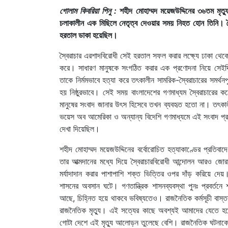
গোলাম কিবরিয়া পিনু :
শহীদ মোহাম্মদ ময়েজউদ্দিনের ৩৬তম মৃত্যু
চলাকালীন এক মিছিলে নেতৃত্ব দেওয়ার সময় নিহত হোন তিনি। স্বৈ
হরতাল ডাকা হয়েছিল।
স্বৈরাচার এরশাদবিরোধী সেই হরতাল সফল করার লক্ষ্যে ঢাকা থেকে 
করে। সাধারণ মানুষকে সংগঠিত করার এক প্রণোদনা নিয়ে সেইদ
তাকে নির্মমভাবে হত্যা করে তৎকালীন সামরিক-স্বৈরাচারের সমর্থন
হয় নিষ্ঠুরভাবে। সেই সময় বাংলাদেশের গণমাধ্যম স্বৈরাচারের কঠ
মানুষের সংবাদ জানার উৎস হিসেবে তখন ব্যবহৃত হতো না। তৎকালী
ভয়েস অব আমেরিকা ও অন্যান্য বিদেশি গণমাধ্যমে এই সংবাদ প্রচ
দেখা দিয়েছিল।
শহীদ মোহাম্মদ ময়েজউদ্দিনের বর্বোরোচিত হত্যাকাণ্ডের প্রতিব
তার আত্মদানের মধ্যে দিয়ে স্বৈরাচারবিরোধী আন্দোলন আরও জো
মর্যাদাদান করার পাশাপাশি শক্ত ভিত্তির ওপর দাঁড় করিয়ে দে
শাসনের অবসান ঘটে। গণতান্ত্রিক শাসনব্যবস্থা পুনঃ প্রবর্ত
আছে, চিহ্নিত হয়ে থাকবে ভবিষ্যতেও। রাজনৈতিক কর্মসূচী বাস্তব
রাজনৈতিক মৃত্যু। এই সত্যের কাছে অবশ্যই আমাদের যেতে হবে
গোটা দেশে এই মৃত্যু আলোড়ন তুলেছে বেশি। রাজনৈতিক ঘটনাকে