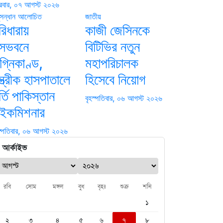
্রবার, ০৭ আগস্ট ২০২৬
সন্ধান
আলোচিত
জাতীয়
রিধারায়
কাজী জেসিনকে
াসভবনে
বিটিভির নতুন
গ্নিকাণ্ড,
মহাপরিচালক
্ত্রীক হাসপাতালে
হিসেবে নিয়োগ
্তি পাকিস্তান
বৃহস্পতিবার, ০৬ আগস্ট ২০২৬
াইকমিশনার
স্পতিবার, ০৬ আগস্ট ২০২৬
আর্কাইভ
রবি
সোম
মঙ্গল
বুধ
বৃহঃ
শুক্র
শনি
১
২
৩
৪
৫
৬
৭
৮