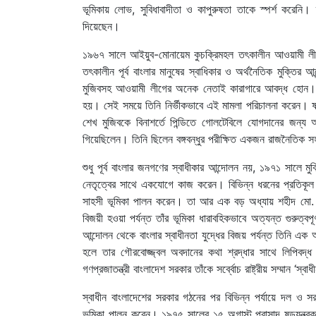
ভূমিকায় লোভ, সুবিধাবাদীতা ও কাপুরুষতা তাকে স্পর্শ করেনি। ব্য
দিয়েছেন।
১৯৬৭ সালে আইয়ুব-মোনায়েম কুচক্রিমহল তৎকালীন আওয়ামী লীগ প
তৎকালীন পূর্ব বাংলার মানুষের স্বাধিকার ও অর্থনৈতিক মুক্ত
মুজিবসহ আওয়ামী লীগের অনেক নেতাই কারাগারে আবদ্ধ হোন। বঙ্
হয়। সেই সময়ে তিনি নির্ভীকভাবে এই মামলা পরিচালনা করেন। ষড়য
শেখ মুজিবকে বিনাশর্তে পিন্ডিতে গোলটেবিলে যোগদানের জন্য আম
গিয়েছিলেন। তিনি ছিলেন বঙ্গবন্ধুর পরীক্ষিত একজন রাজনৈতিক সহ
শুধু পূর্ব বাংলার জনগণের স্বাধীকার আন্দোলন নয়, ১৯৭১ সালে মু
নেতৃত্বের সাথে একযোগে কাজ করেন। বিভিন্ন ধরনের প্রতিকূল 
সাহসী ভূমিকা পালন করেন। তা আর এক বড় অধ্যায় শহীদ মো. ময়
বিজয়ী হওয়া পর্যন্ত তাঁর ভূমিকা ধারাবহিকভাবে অত্যন্ত গুরুত্
আন্দোলন থেকে বাংলার স্বাধীনতা যুদ্ধের বিজয় পর্যন্ত তিনি এক
হলে তার গৌরবোজ্জ্বল অবদানের কথা শ্রদ্ধার সাথে লিপিবদ্
গণপ্রজাতন্ত্রী বাংলাদেশ সরকার তাঁকে সর্ব্বোচ রাষ্ট্রীয় সম্মান ‘স
স্বাধীন বাংলাদেশের সরকার গঠনের পর বিভিন্ন পর্যায়ে দল ও
ভূমিকা পালন করেন। ১৯৭৫ সালের ১৫ অগাস্ট প্রাসাদ ষড়যন্ত্রকার