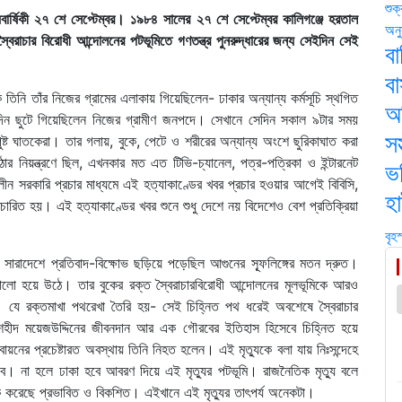
শুক
বার্ষিকী ২৭ শে সেপ্টেম্বর। ১৯৮৪ সালের ২৭ শে সেপ্টেম্বর কালিগঞ্জে হরতাল
অনু
রাচার বিরোধী আন্দোলনের পটভূমিতে গণতন্ত্র পুনরুদ্ধারের জন্য সেইদিন সেই
বা
ব
তিনি তাঁর নিজের গ্রামের এলাকায় গিয়েছিলেন- ঢাকার অন্যান্য কর্মসূচি স্থগিত
অ
িন ছুটে গিয়েছিলেন নিজের গ্রামীণ জনপদে। সেখানে সেদিন সকাল ৯টার সময়
সস
পুষ্ট ঘাতকেরা। তার গলায়, বুকে, পেটে ও শরীরের অন্যান্য অংশে ছুরিকাঘাত করা
োর নিয়ন্ত্রণে ছিল, এখনকার মত এত টিভি-চ্যানেল, পত্র-পত্রিকা ও ইন্টারনেট
ভর
ন সরকারি প্রচার মাধ্যমে এই হত্যাকাণ্ডের খবর প্রচার হওয়ার আগেই বিবিসি,
হ
ারিত হয়। এই হত্যাকাণ্ডের খবর শুনে শুধু দেশে নয় বিদেশেও বেশ প্রতিক্রিয়া
বৃহ
াদে সারাদেশে প্রতিবাদ-বিক্ষোভ ছড়িয়ে পড়েছিল আগুনের স্ফূলিঙ্গের মতন দ্রুত।
রালো হয়ে উঠে। তার বুকের রক্ত স্বৈরাচারবিরোধী আন্দোলনের মূলভূমিকে আরও
য়। যে রক্তমাখা পথরেখা তৈরি হয়- সেই চিহ্নিত পথ ধরেই অবশেষে স্বৈরাচার
নে শহীদ ময়েজউদ্দিনের জীবনদান আর এক গৌরবের ইতিহাস হিসেবে চিহ্নিত হয়ে
ায়নের প্রচেষ্টারত অবস্থায় তিনি নিহত হলেন। এই মৃত্যুকে বলা যায় নিঃসন্দেহে
। না হলে ঢাকা হবে আবরণ দিয়ে এই মৃত্যুর পটভূমি। রাজনৈতিক মৃত্যু বলে
 করেছে প্রভাবিত ও বিকশিত। এইখানে এই মৃত্যুর তাৎপর্য অনেকটা।