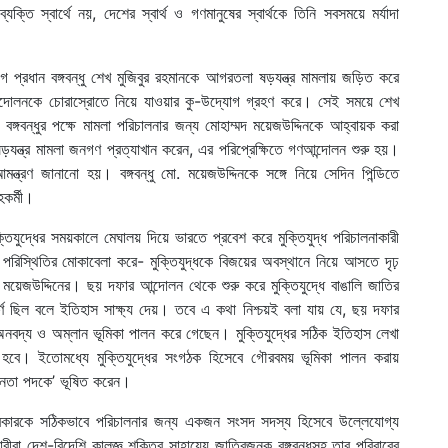
ক্তি স্বার্থে নয়, দেশের স্বার্থ ও গণমানুষের স্বার্থকে তিনি সবসময়ে মর্যাদা
্রধান বঙ্গবন্ধু শেখ মুজিবুর রহমানকে আগরতলা ষড়যন্ত্র মামলায় জড়িত করে
ির আন্দোলনকে চোরাস্রোতে নিয়ে যাওয়ার কু-উদ্যোগ গ্রহণ করে। সেই সময়ে শেখ
গবন্ধুর পক্ষে মামলা পরিচালনার জন্য মোহাম্মদ ময়েজউদ্দিনকে আহ্বায়ক করা
ন্ত্র মামলা জনগণ প্রত্যাখান করেন, এর পরিপ্রেক্ষিতে গণআন্দোলন শুরু হয়।
ন্ত্রণ জানানো হয়। বঙ্গবন্ধু মো. ময়েজউদ্দিনকে সঙ্গে নিয়ে সেদিন পিন্ডিতে
কর্মী।
ক্তিযুদ্ধের সময়কালে মেঘালয় দিয়ে ভারতে প্রবেশ করে মুক্তিযুদ্ধ পরিচালনাকারী
পরিস্থিতির মোকাবেলা করে- মুক্তিযুদ্ধকে বিজয়ের অবস্থানে নিয়ে আসতে দৃঢ়
েজউদ্দিনের। ছয় দফার আন্দোলন থেকে শুরু করে মুক্তিযুদ্ধে বাঙালি জাতির
বপূর্ণ ছিল বলে ইতিহাস সাক্ষ্য দেয়। তবে এ কথা নিশ্চয়ই বলা যায় যে, ছয় দফার
 অনবদ্য ও অম্লান ভূমিকা পালন করে গেছেন। মুক্তিযুদ্ধের সঠিক ইতিহাস লেখা
ধ হবে। ইতোমধ্যে মুক্তিযুদ্ধের সংগঠক হিসেবে গৌরবময় ভূমিকা পালন করায়
্বাধীনতা পদকে’ ভূষিত করেন।
 সরকারকে সঠিকভাবে পরিচালনার জন্য একজন সংসদ সদস্য হিসেবে উল্লেযোগ্য
ীরা দেশ-বিদেশি কালজ্ঞ শক্তির সাহায্যে জাতিরজনক বঙ্গবন্ধুসহ তার পরিবারের