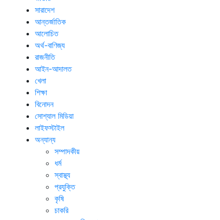
সারাদেশ
আন্তর্জাতিক
আলোচিত
অর্থ-বাণিজ্য
রাজনীতি
আইন-আদালত
খেলা
শিক্ষা
বিনোদন
সোশ্যাল মিডিয়া
লাইফস্টাইল
অন্যান্য
সম্পাদকীয়
ধর্ম
স্বাস্থ্য
প্রযুক্তি
কৃষি
চাকরি