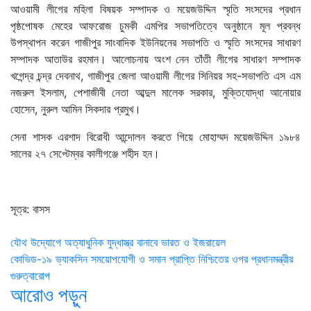
আওয়ামী লীগের মহিলা বিষয়ক সম্পাদক ও ময়েজউদ্দিন স্মৃতি সংসদের প্রধান
পৃষ্ঠপোষক মেহের আফরোজ চুমকী এমপির সভাপতিত্বে অনুষ্ঠানে মূল প্রবন্ধ
উপস্থাপন করেন গাজীপুর সাংবাদিক ইউনিয়নের সভাপতি ও স্মৃতি সংসদের সাধারণ
সম্পাদক আতাউর রহমান। আলোচনায় অংশ নেন তাঁতী লীগের সাধারণ সম্পাদক
খগেন্দ্র চন্দ্র দেবনাথ, গাজীপুর জেলা আওয়ামী লীগের সিনিয়র সহ-সভাপতি এস এম
নজরুল ইসলাম, পেশাজীবী নেতা আব্দুল মালেক সরকার, মুক্তিযোদ্ধা আনোয়ার
হোসেন, নুরুল আমিন সিকদার প্রমুখ।
সেনা শাসক এরশাদ বিরোধী আন্দোলন করতে গিয়ে মোহাম্মদ ময়েজউদ্দিন ১৯৮৪
সালের ২৭ সেপ্টেম্বর কালীগঞ্জে শহীদ হন।
সূত্র: বাসস
Post
যৌথ উদ্যোগে অত্যাধুনিক যুদ্ধাস্ত্র বানাবে ভারত ও ইজরায়েল
কোভিড-১৯ ভ্যাকসিন সময়োপযোগী ও সমান প্রাপ্তি নিশ্চিতের ওপর প্রধানমন্ত্রীর
navigation
গুরুত্বারোপ
আরোও পড়ুন