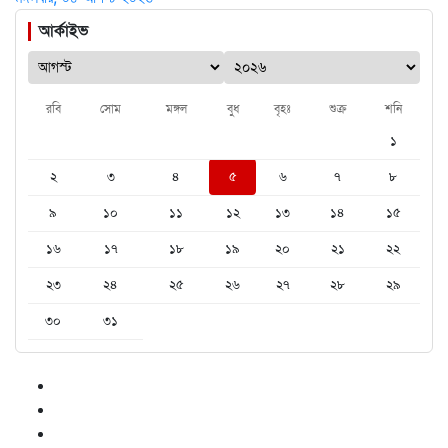
আর্কাইভ
রবি
সোম
মঙ্গল
বুধ
বৃহঃ
শুক্র
শনি
১
২
৩
৪
৫
৬
৭
৮
৯
১০
১১
১২
১৩
১৪
১৫
১৬
১৭
১৮
১৯
২০
২১
২২
২৩
২৪
২৫
২৬
২৭
২৮
২৯
৩০
৩১