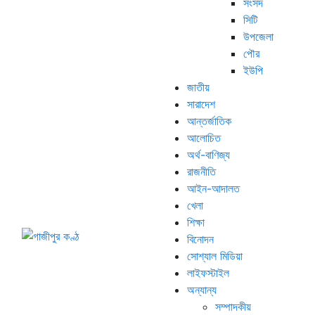
সংসদ
সিটি
উপজেলা
পৌর
ইউপি
জাতীয়
সারাদেশ
আন্তর্জাতিক
আলোচিত
অর্থ-বাণিজ্য
রাজনীতি
আইন-আদালত
খেলা
শিক্ষা
বিনোদন
সোশ্যাল মিডিয়া
লাইফস্টাইল
অন্যান্য
সম্পাদকীয়