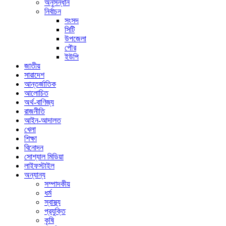
অনুসন্ধান
নির্বাচন
সংসদ
সিটি
উপজেলা
পৌর
ইউপি
জাতীয়
সারাদেশ
আন্তর্জাতিক
আলোচিত
অর্থ-বাণিজ্য
রাজনীতি
আইন-আদালত
খেলা
শিক্ষা
বিনোদন
সোশ্যাল মিডিয়া
লাইফস্টাইল
অন্যান্য
সম্পাদকীয়
ধর্ম
স্বাস্থ্য
প্রযুক্তি
কৃষি