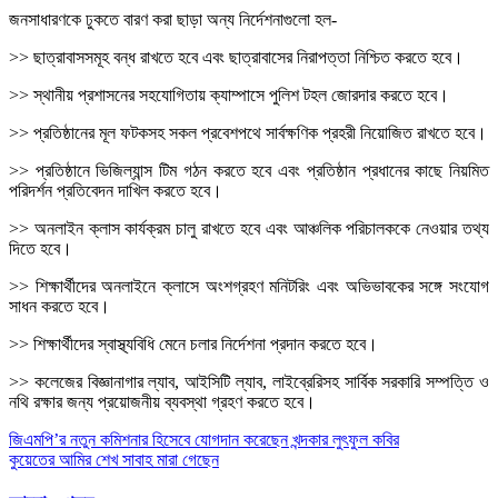
জনসাধারণকে ঢুকতে বারণ করা ছাড়া অন্য নির্দেশনাগুলো হল-
>> ছাত্রাবাসসমূহ বন্ধ রাখতে হবে এবং ছাত্রাবাসের নিরাপত্তা নিশ্চিত করতে হবে।
>> স্থানীয় প্রশাসনের সহযোগিতায় ক্যাম্পাসে পুলিশ টহল জোরদার করতে হবে।
>> প্রতিষ্ঠানের মূল ফটকসহ সকল প্রবেশপথে সার্বক্ষণিক প্রহরী নিয়োজিত রাখতে হবে।
>> প্রতিষ্ঠানে ভিজিল্যান্স টিম গঠন করতে হবে এবং প্রতিষ্ঠান প্রধানের কাছে নিয়মিত
পরিদর্শন প্রতিবেদন দাখিল করতে হবে।
>> অনলাইন ক্লাস কার্যক্রম চালু রাখতে হবে এবং আঞ্চলিক পরিচালককে নেওয়ার তথ্য
দিতে হবে।
>> শিক্ষার্থীদের অনলাইনে ক্লাসে অংশগ্রহণ মনিটরিং এবং অভিভাবকের সঙ্গে সংযোগ
সাধন করতে হবে।
>> শিক্ষার্থীদের স্বাস্থ্যবিধি মেনে চলার নির্দেশনা প্রদান করতে হবে।
>> কলেজের বিজ্ঞানাগার ল্যাব, আইসিটি ল্যাব, লাইব্রেরিসহ সার্বিক সরকারি সম্পত্তি ও
নথি রক্ষার জন্য প্রয়োজনীয় ব্যবস্থা গ্রহণ করতে হবে।
Post
জিএমপি’র নতুন কমিশনার হিসেবে যোগদান করেছেন খন্দকার লুৎফুল কবির
কুয়েতের আমির শেখ সাবাহ মারা গেছেন
navigation