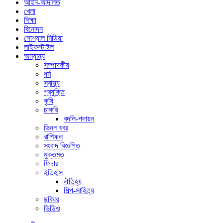
আইন-আদালত
খেলা
শিক্ষা
বিনোদন
সোশ্যাল মিডিয়া
লাইফস্টাইল
অন্যান্য
সম্পাদকীয়
ধর্ম
স্বাস্থ্য
প্রযুক্তি
কৃষি
চাকরি
বদলি-পদায়ন
ভিন্ন খবর
রাশিফল
সংবাদ বিজ্ঞপ্তি
মুক্তমত
ফিচার
ইতিহাস
ঐতিহ্য
শিল্প-সাহিত্য
ছবিঘর
ভিডিও