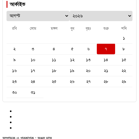
আর্কাইভ
রবি
সোম
মঙ্গল
বুধ
বৃহঃ
শুক্র
শনি
১
২
৩
৪
৫
৬
৭
৮
৯
১০
১১
১২
১৩
১৪
১৫
১৬
১৭
১৮
১৯
২০
২১
২২
২৩
২৪
২৫
২৬
২৭
২৮
২৯
৩০
৩১
সম্পাদক ও প্রকাশক : সঞ্জয় দাস