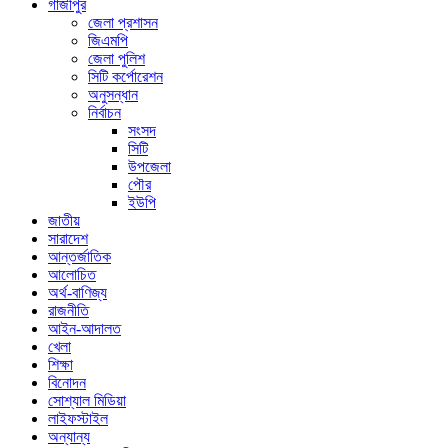
গাজীপুর
জেলা প্রশাসন
জিএমপি
জেলা পুলিশ
সিটি কর্পোরেশন
অনুসন্ধান
নির্বাচন
সংসদ
সিটি
উপজেলা
পৌর
ইউপি
জাতীয়
সারাদেশ
আন্তর্জাতিক
আলোচিত
অর্থ-বাণিজ্য
রাজনীতি
আইন-আদালত
খেলা
শিক্ষা
বিনোদন
সোশ্যাল মিডিয়া
লাইফস্টাইল
অন্যান্য