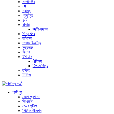
সম্পাদকীয়
ধর্ম
স্বাস্থ্য
প্রযুক্তি
কৃষি
চাকরি
বদলি-পদায়ন
ভিন্ন খবর
রাশিফল
সংবাদ বিজ্ঞপ্তি
মুক্তমত
ফিচার
ইতিহাস
ঐতিহ্য
শিল্প-সাহিত্য
ছবিঘর
ভিডিও
গাজীপুর
জেলা প্রশাসন
জিএমপি
জেলা পুলিশ
সিটি কর্পোরেশন