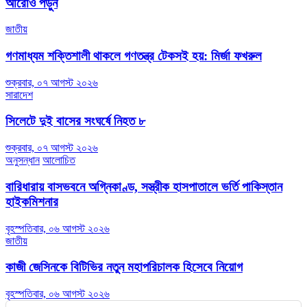
আরোও পড়ুন
জাতীয়
গণমাধ্যম শক্তিশালী থাকলে গণতন্ত্র টেকসই হয়: মির্জা ফখরুল
শুক্রবার, ০৭ আগস্ট ২০২৬
সারাদেশ
সিলেটে দুই বাসের সংঘর্ষে নিহত ৮
শুক্রবার, ০৭ আগস্ট ২০২৬
অনুসন্ধান
আলোচিত
বারিধারায় বাসভবনে অগ্নিকাণ্ড, সস্ত্রীক হাসপাতালে ভর্তি পাকিস্তান
হাইকমিশনার
বৃহস্পতিবার, ০৬ আগস্ট ২০২৬
জাতীয়
কাজী জেসিনকে বিটিভির নতুন মহাপরিচালক হিসেবে নিয়োগ
বৃহস্পতিবার, ০৬ আগস্ট ২০২৬