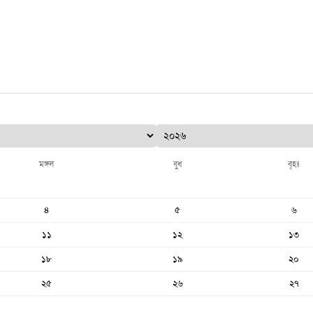
মঙ্গল
বুধ
বৃহঃ
৪
৫
৬
১১
১২
১৩
১৮
১৯
২০
২৫
২৬
২৭