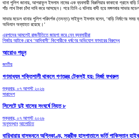
থানা পুলিশ জানায়, আশরাফুল ইসলাম নামের এক ব্যবসায়ী বিরুলিয়ার কাকাবো গ্রামে বাড়
পাঁচ লাখ টাকা চাঁদা দাবি করে আসছেন। পরে তিনি এ ঘটনায় বাদী হয়ে মঙ্গলবার সাভার
সাভার মডেল থানার পুলিশ পরিদর্শক (তদন্ত) সাইফুল ইসলাম বলেন, ‘বাড়ি নির্মাণের সময়
অভিযান অব্যাহত রয়েছে।’
Post
এরশাদের আমলেই রাজনীতিতে জায়গা করে নেন ব্যবসায়ীরা
গির্জায় আটকে রেখে ‘আদিবাসী’ কিশোরীকে ধর্ষণের অভিযোগ ফাদারের বিরুদ্ধে
navigation
আরোও পড়ুন
জাতীয়
গণমাধ্যম শক্তিশালী থাকলে গণতন্ত্র টেকসই হয়: মির্জা ফখরুল
শুক্রবার, ০৭ আগস্ট ২০২৬
সারাদেশ
সিলেটে দুই বাসের সংঘর্ষে নিহত ৮
শুক্রবার, ০৭ আগস্ট ২০২৬
অনুসন্ধান
আলোচিত
বারিধারায় বাসভবনে অগ্নিকাণ্ড, সস্ত্রীক হাসপাতালে ভর্তি পাকিস্তান হা