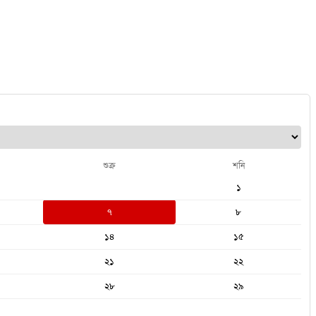
শুক্র
শনি
১
৭
৮
১৪
১৫
২১
২২
২৮
২৯