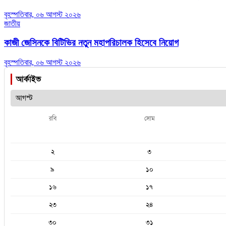
বৃহস্পতিবার, ০৬ আগস্ট ২০২৬
জাতীয়
কাজী জেসিনকে বিটিভির নতুন মহাপরিচালক হিসেবে নিয়োগ
বৃহস্পতিবার, ০৬ আগস্ট ২০২৬
আর্কাইভ
রবি
সোম
২
৩
৯
১০
১৬
১৭
২৩
২৪
৩০
৩১