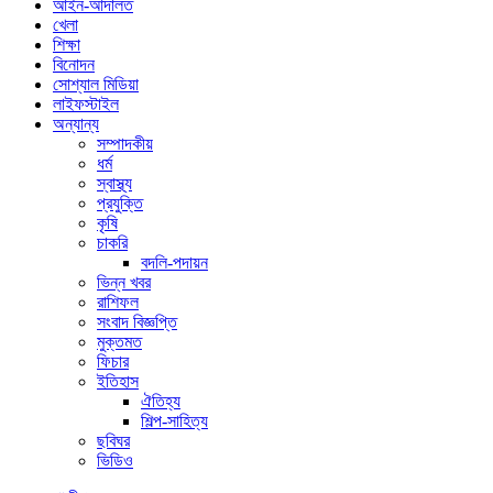
আইন-আদালত
খেলা
শিক্ষা
বিনোদন
সোশ্যাল মিডিয়া
লাইফস্টাইল
অন্যান্য
সম্পাদকীয়
ধর্ম
স্বাস্থ্য
প্রযুক্তি
কৃষি
চাকরি
বদলি-পদায়ন
ভিন্ন খবর
রাশিফল
সংবাদ বিজ্ঞপ্তি
মুক্তমত
ফিচার
ইতিহাস
ঐতিহ্য
শিল্প-সাহিত্য
ছবিঘর
ভিডিও