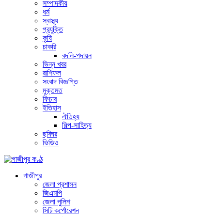
সম্পাদকীয়
ধর্ম
স্বাস্থ্য
প্রযুক্তি
কৃষি
চাকরি
বদলি-পদায়ন
ভিন্ন খবর
রাশিফল
সংবাদ বিজ্ঞপ্তি
মুক্তমত
ফিচার
ইতিহাস
ঐতিহ্য
শিল্প-সাহিত্য
ছবিঘর
ভিডিও
গাজীপুর
জেলা প্রশাসন
জিএমপি
জেলা পুলিশ
সিটি কর্পোরেশন