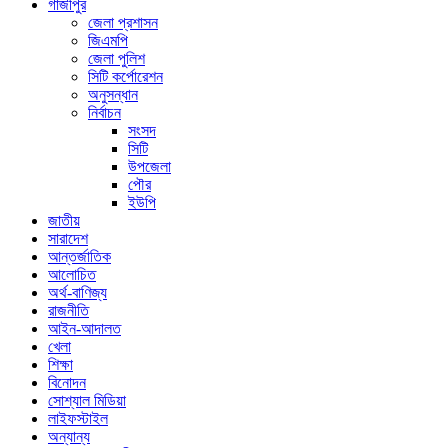
গাজীপুর
জেলা প্রশাসন
জিএমপি
জেলা পুলিশ
সিটি কর্পোরেশন
অনুসন্ধান
নির্বাচন
সংসদ
সিটি
উপজেলা
পৌর
ইউপি
জাতীয়
সারাদেশ
আন্তর্জাতিক
আলোচিত
অর্থ-বাণিজ্য
রাজনীতি
আইন-আদালত
খেলা
শিক্ষা
বিনোদন
সোশ্যাল মিডিয়া
লাইফস্টাইল
অন্যান্য