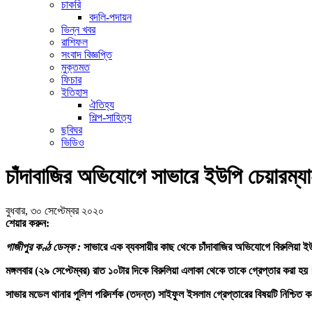
চাকরি
বদলি-পদায়ন
ভিন্ন খবর
রাশিফল
সংবাদ বিজ্ঞপ্তি
মুক্তমত
ফিচার
ইতিহাস
ঐতিহ্য
শিল্প-সাহিত্য
ছবিঘর
ভিডিও
চাঁদাবাজির অভিযোগে সাভারে ইউপি চেয়ারম্যা
বুধবার, ৩০ সেপ্টেম্বর ২০২০
শেয়ার করুন:
গাজীপুর কণ্ঠ ডেস্ক :
সাভারে এক ব্যবসায়ীর কাছ থেকে চাঁদাবাজির অভিযোগে বিরুলিয়া ই
মঙ্গলবার (২৯ সেপ্টেম্বর) রাত ১০টার দিকে বিরুলিয়া এলাকা থেকে তাকে গ্রেপ্তার করা হয়
সাভার মডেল থানার পুলিশ পরিদর্শক (তদন্ত) সাইফুল ইসলাম গ্রেপ্তারের বিষয়টি নিশ্চিত