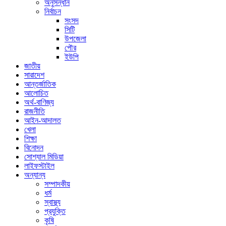
অনুসন্ধান
নির্বাচন
সংসদ
সিটি
উপজেলা
পৌর
ইউপি
জাতীয়
সারাদেশ
আন্তর্জাতিক
আলোচিত
অর্থ-বাণিজ্য
রাজনীতি
আইন-আদালত
খেলা
শিক্ষা
বিনোদন
সোশ্যাল মিডিয়া
লাইফস্টাইল
অন্যান্য
সম্পাদকীয়
ধর্ম
স্বাস্থ্য
প্রযুক্তি
কৃষি