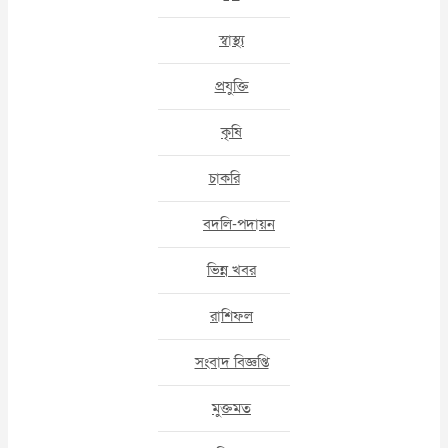
স্বাস্থ্য
প্রযুক্তি
কৃষি
চাকরি
বদলি-পদায়ন
ভিন্ন খবর
রাশিফল
সংবাদ বিজ্ঞপ্তি
মুক্তমত