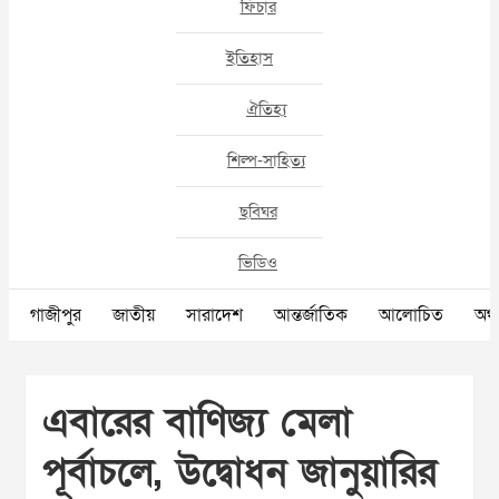
ফিচার
ইতিহাস
ঐতিহ্য
শিল্প-সাহিত্য
ছবিঘর
ভিডিও
গাজীপুর
জাতীয়
সারাদেশ
আন্তর্জাতিক
আলোচিত
অর্থ
এবারের বাণিজ্য মেলা
পূর্বাচলে, উদ্বোধন জানুয়ারির