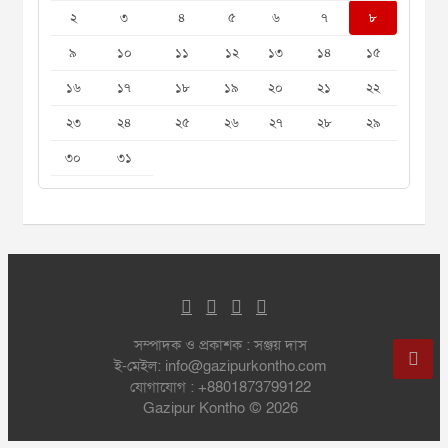
২
৩
৪
৫
৬
৭
৮
৯
১০
১১
১২
১৩
১৪
১৫
১৬
১৭
১৮
১৯
২০
২১
২২
২৩
২৪
২৫
২৬
২৭
২৮
২৯
৩০
৩১
সম্পাদক ও প্রকাশক : সঞ্জয় দাস
ই-মেইল: info@gazipurkontho.com
যোগাযোগ : +8801873799122
Gazipur Kontho © 2026