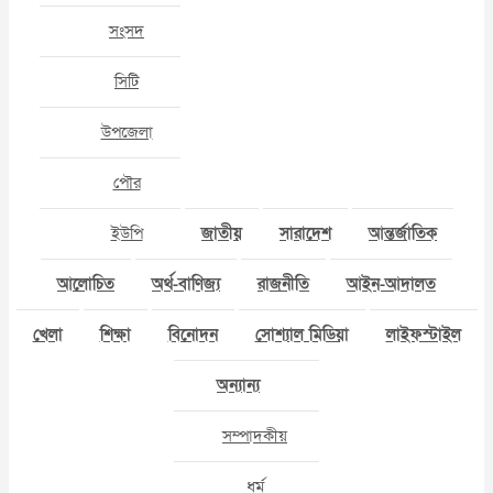
সংসদ
সিটি
উপজেলা
পৌর
ইউপি
জাতীয়
সারাদেশ
আন্তর্জাতিক
আলোচিত
অর্থ-বাণিজ্য
রাজনীতি
আইন-আদালত
খেলা
শিক্ষা
বিনোদন
সোশ্যাল মিডিয়া
লাইফস্টাইল
অন্যান্য
সম্পাদকীয়
ধর্ম